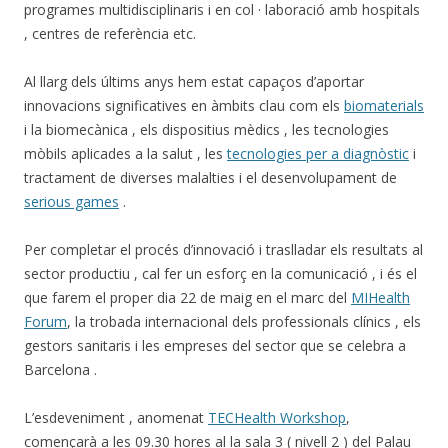
programes multidisciplinaris i en col · laboració amb hospitals
, centres de referència etc.
Al llarg dels últims anys hem estat capaços d’aportar
innovacions significatives en àmbits clau com els
biomaterials
i la biomecànica , els dispositius mèdics , les tecnologies
mòbils aplicades a la salut , les
tecnologies per a diagnòstic
i
tractament de diverses malalties i el desenvolupament de
serious games
.
Per completar el procés d’innovació i traslladar els resultats al
sector productiu , cal fer un esforç en la comunicació , i és el
que farem el proper dia 22 de maig en el marc del
MIHealth
Forum
, la trobada internacional dels professionals clínics , els
gestors sanitaris i les empreses del sector que se celebra a
Barcelona .
L’esdeveniment , anomenat
TECHealth Workshop
,
començarà a les 09.30 hores al la sala 3 ( nivell 2 ) del Palau