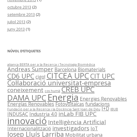
octubre 2013
(2)
setembre 2013
(2)
juliol 2013
(2)
juny 2013
(1)
NÚVOL D’ETIQUETES
aliança BERTA per a la Recerca i Tecnologia Biomèdica
Andreas Sumper
Barcelona
Biomaterials
CITCEA UPC
CD6 UPC
CIT UPC
cigo!
Col·laboració universitat-empresa
CREB UPC
coneixement
cos humà
Energia
DAMA UPC
Energies Renovables
Energías Renovables
Fotovoltaicas
fundacions
I+D
Fundació per a la Recerca i la Docència Sant Joan de Déu
IBUB
inLab FIB UPC
INDUSAC
Industria 4.0
innovació
Intel·ligència Artificial
investigadors
Internacionalització
IoT
Josep Lluís Larriba
Mobilitat urbana