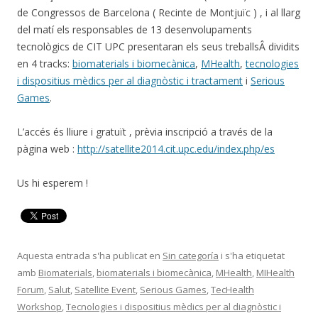
de Congressos de Barcelona ( Recinte de Montjuïc ) , i al llarg
del matí els responsables de 13 desenvolupaments
tecnològics de CIT UPC presentaran els seus treballsÂ dividits
en 4 tracks:
biomaterials i biomecànica
,
MHealth
,
tecnologies
i dispositius mèdics per al diagnòstic i tractament
i
Serious
Games
.
L’accés és lliure i gratuït , prèvia inscripció a través de la
pàgina web :
http://satellite2014.cit.upc.edu/index.php/es
Us hi esperem !
Aquesta entrada s'ha publicat en
Sin categoría
i s'ha etiquetat
amb
Biomaterials
,
biomaterials i biomecànica
,
MHealth
,
MIHealth
Forum
,
Salut
,
Satellite Event
,
Serious Games
,
TecHealth
Workshop
,
Tecnologies i dispositius mèdics per al diagnòstic i