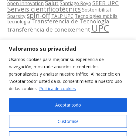
Salut
SEER UPC
open innovation
Santiago Royo
Serveis cientificotècnics
Sostenibilitat
spin-off
Sparsity
TALP UPC
Tecnologies mòbils
Transferencia de Tecnología
tecnología
UPC
transferència de coneixement
Valoramos su privacidad
Usamos cookies para mejorar su experiencia de
Contacta
navegación, mostrarle anuncios o contenidos
amb
personalizados y analizar nuestro tráfico. Al hacer clic en
www.cit.upc.edu
Segueix-nos
nosaltres
“Aceptar todo” usted da su consentimiento a nuestro uso
a:
Edifici
de las cookies.
Política de cookies
info.cit@upc.edu
Omega
(Planta 0)
+34 93 405 44
Aceptar todo
C/ Jordi
03
Girona 1-3
Customise
08034
Barcelona