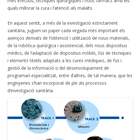
més efectius, tècniques quirúrgiques i nous fàrmacs amb els
quals millorar la cura i l’atenció als malalts.
En aquest sentit, a més de la investigació estrictament
sanitària, juguen un paper cada vegada més important els
avenços derivats de l’obtenció i utilització de nous materials,
de la robòtica quirúrgica i assistencial, dels nous dispositius
mèdics, de l’adaptació de dispositius mòbils, l’ús de tècniques
i elements tèxtils adaptats a les cures mèdiques, de l’ús i
gestió de la informació o del desenvolupament de
programari especialitzat, entre d’altres, de tal manera, que les
enginyeries s’han incorporat de ple als processos
d’investigació sanitària.