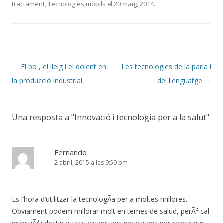
tractament
,
Tecnologies mòbils
el
20 maig, 2014
.
Navegació
←
El bo , el lleig i el dolent en
Les tecnologies de la parla i
per
la producció industrial
del llenguatge
→
les
entrades
Una resposta a "
Innovació i tecnologia per a la salut
"
Fernando
2 abril, 2015 a les 9:59 pm
Es l’hora d’utilitzar la tecnologÃ­a per a moltes millores.
Obviament podem millorar molt en temes de salud, perÃ² cal
inversiÃ³ i destinar tots els mitjans necessaris per conseguir-