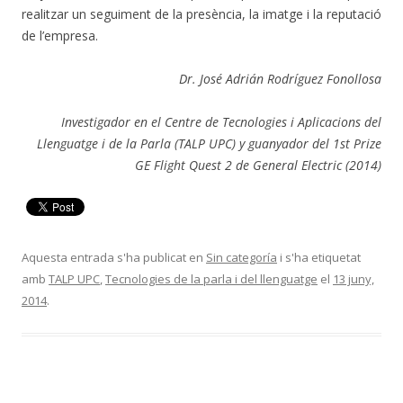
realitzar un seguiment de la presència, la imatge i la reputació
de l’empresa.
Dr. José Adrián Rodríguez Fonollosa
Investigador en el Centre de Tecnologies i Aplicacions del
Llenguatge i de la Parla (TALP UPC) y guanyador del 1st Prize
GE Flight Quest 2 de General Electric (2014)
Aquesta entrada s'ha publicat en
Sin categoría
i s'ha etiquetat
amb
TALP UPC
,
Tecnologies de la parla i del llenguatge
el
13 juny,
2014
.