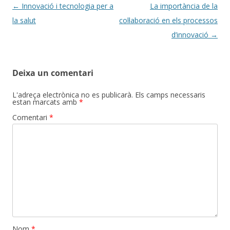
Navegació
←
Innovació i tecnologia per a
La importància de la
per
la salut
col·laboració en els processos
les
d’innovació
→
entrades
Deixa un comentari
L'adreça electrònica no es publicarà.
Els camps necessaris
estan marcats amb
*
Comentari
*
Nom
*