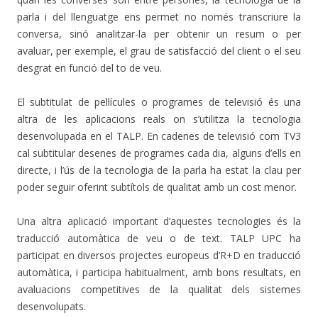
parla i del llenguatge ens permet no només transcriure la
conversa, sinó analitzar-la per obtenir un resum o per
avaluar, per exemple, el grau de satisfacció del client o el seu
desgrat en funció del to de veu.
El subtitulat de pel·lícules o programes de televisió és una
altra de les aplicacions reals on s’utilitza la tecnologia
desenvolupada en el TALP. En cadenes de televisió com TV3
cal subtitular desenes de programes cada dia, alguns d’ells en
directe, i l’ús de la tecnologia de la parla ha estat la clau per
poder seguir oferint subtítols de qualitat amb un cost menor.
Una altra aplicació important d’aquestes tecnologies és la
traducció automàtica de veu o de text. TALP UPC ha
participat en diversos projectes europeus d’R+D en traducció
automàtica, i participa habitualment, amb bons resultats, en
avaluacions competitives de la qualitat dels sistemes
desenvolupats.