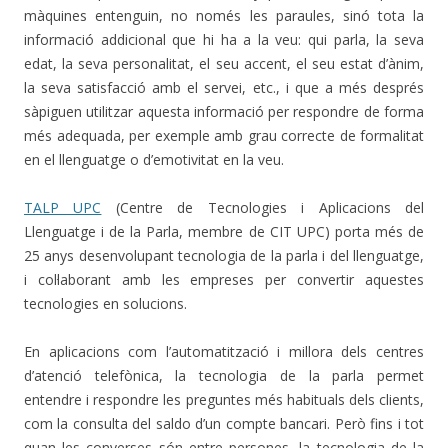
màquines entenguin, no només les paraules, sinó tota la
informació addicional que hi ha a la veu: qui parla, la seva
edat, la seva personalitat, el seu accent, el seu estat d’ànim,
la seva satisfacció amb el servei, etc., i que a més després
sàpiguen utilitzar aquesta informació per respondre de forma
més adequada, per exemple amb grau correcte de formalitat
en el llenguatge o d’emotivitat en la veu.
TALP UPC
(Centre de Tecnologies i Aplicacions del
Llenguatge i de la Parla, membre de CIT UPC) porta més de
25 anys desenvolupant tecnologia de la parla i del llenguatge,
i col·laborant amb les empreses per convertir aquestes
tecnologies en solucions.
En aplicacions com l’automatització i millora dels centres
d’atenció telefònica, la tecnologia de la parla permet
entendre i respondre les preguntes més habituals dels clients,
com la consulta del saldo d’un compte bancari. Però fins i tot
quan les converses són entre persones, la tecnologia de la