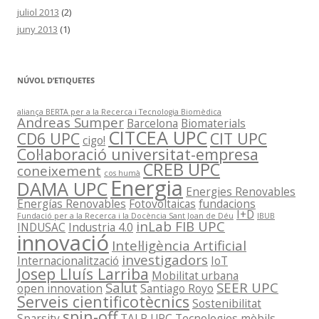
juliol 2013
(2)
juny 2013
(1)
NÚVOL D’ETIQUETES
aliança BERTA per a la Recerca i Tecnologia Biomèdica
Andreas Sumper
Barcelona
Biomaterials
CITCEA UPC
CD6 UPC
CIT UPC
cigo!
Col·laboració universitat-empresa
CREB UPC
coneixement
cos humà
Energia
DAMA UPC
Energies Renovables
Energías Renovables
Fotovoltaicas
fundacions
I+D
Fundació per a la Recerca i la Docència Sant Joan de Déu
IBUB
inLab FIB UPC
INDUSAC
Industria 4.0
innovació
Intel·ligència Artificial
investigadors
Internacionalització
IoT
Josep Lluís Larriba
Mobilitat urbana
Salut
SEER UPC
open innovation
Santiago Royo
Serveis cientificotècnics
Sostenibilitat
spin-off
Sparsity
TALP UPC
Tecnologies mòbils