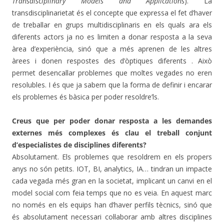
Transdisciplinary Models and Applications
). La
transdisciplinarietat és el concepte que expressa el fet d’haver
de treballar en grups multidisciplinaris en els quals ara els
diferents actors ja no es limiten a donar resposta a la seva
àrea d’experiència, sinó que a més aprenen de les altres
àrees i donen respostes des d’òptiques diferents . Això
permet desencallar problemes que moltes vegades no eren
resolubles. I és que ja sabem que la forma de definir i encarar
els problemes és bàsica per poder resoldre’ls.
Creus que per poder donar resposta a les demandes
externes més complexes és clau el treball conjunt
d’especialistes de disciplines diferents?
Absolutament. Els problemes que resoldrem en els propers
anys no són petits. IOT, BI, analytics, IA… tindran un impacte
cada vegada més gran en la societat, implicant un canvi en el
model social com feia temps que no es veia. En aquest marc
no només en els equips han d’haver perfils tècnics, sinó que
és absolutament necessari col·laborar amb altres disciplines