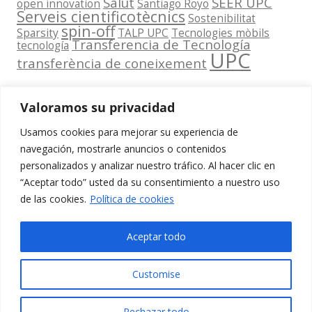
Salut
SEER UPC
open innovation
Santiago Royo
Serveis cientificotècnics
Sostenibilitat
spin-off
Sparsity
TALP UPC
Tecnologies mòbils
Transferencia de Tecnología
tecnología
UPC
transferència de coneixement
Valoramos su privacidad
Usamos cookies para mejorar su experiencia de
Contacta
navegación, mostrarle anuncios o contenidos
amb
personalizados y analizar nuestro tráfico. Al hacer clic en
www.cit.upc.edu
Segueix-nos
nosaltres
“Aceptar todo” usted da su consentimiento a nuestro uso
a:
Edifici
de las cookies.
Política de cookies
info.cit@upc.edu
Omega
(Planta 0)
+34 93 405 44
Aceptar todo
C/ Jordi
03
Girona 1-3
Customise
08034
Barcelona
Rechazar todo