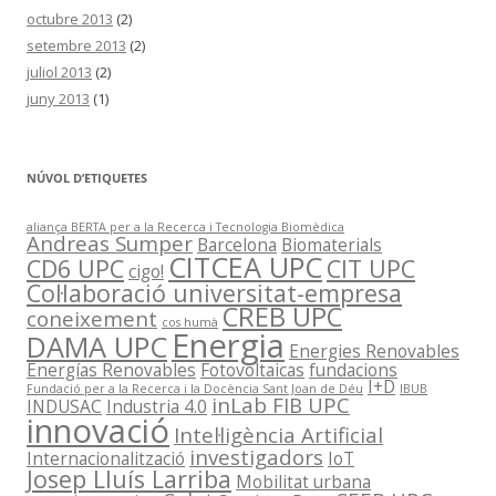
octubre 2013
(2)
setembre 2013
(2)
juliol 2013
(2)
juny 2013
(1)
NÚVOL D’ETIQUETES
aliança BERTA per a la Recerca i Tecnologia Biomèdica
Andreas Sumper
Barcelona
Biomaterials
CITCEA UPC
CD6 UPC
CIT UPC
cigo!
Col·laboració universitat-empresa
CREB UPC
coneixement
cos humà
Energia
DAMA UPC
Energies Renovables
Energías Renovables
Fotovoltaicas
fundacions
I+D
Fundació per a la Recerca i la Docència Sant Joan de Déu
IBUB
inLab FIB UPC
INDUSAC
Industria 4.0
innovació
Intel·ligència Artificial
investigadors
Internacionalització
IoT
Josep Lluís Larriba
Mobilitat urbana