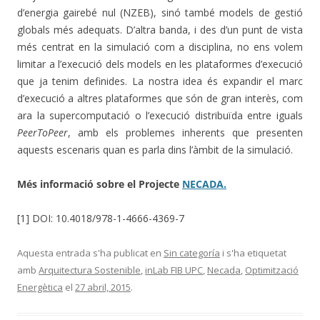
d’energia gairebé nul (NZEB), sinó també models de gestió
globals més adequats. D’altra banda, i des d’un punt de vista
més centrat en la simulació com a disciplina, no ens volem
limitar a l’execució dels models en les plataformes d’execució
que ja tenim definides. La nostra idea és expandir el marc
d’execució a altres plataformes que són de gran interès, com
ara la supercomputació o l’execució distribuïda entre iguals
PeerToPeer
, amb els problemes inherents que presenten
aquests escenaris quan es parla dins l’àmbit de la simulació.
Més informació sobre el Projecte
NECADA.
[1] DOI: 10.4018/978-1-4666-4369-7
Aquesta entrada s'ha publicat en
Sin categoría
i s'ha etiquetat
amb
Arquitectura Sostenible
,
inLab FIB UPC
,
Necada
,
Optimització
Energètica
el
27 abril, 2015
.