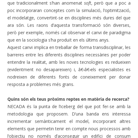
que tradicionalment s’han anomenat
soft
, però que a poc a
poc incorporaran conceptes com la simulació, l’optimització,
el modelatge, convertint-se en disciplines més dures del que
ara són. Les raons d’aquesta transformació són diverses,
però per exemple, només cal observar el canvi de paradigma
que en la sociologia s’ha produït en els últims anys.
Aquest canvi implica en treballar de forma transdisciplinar, les
barreres entre les diferents disciplines necessàries per poder
entendre la realitat, amb les noves tecnologies es redueixen
(evidentment no desapareixen) i, â€‹â€‹els especialistes es
nodreixen de diferents fonts de coneixement per donar
resposta a problemes més grans.
Quins són els teus pròxims reptes en matèria de recerca?
NECADA és la punta de l’iceberg del que pot fer-se amb la
metodologia que proposem. D’una banda ens interessa
incrementar semànticament el model, incorporant altres
elements que permetin tenir en compte nous processos amb
l’objectiu no només d’aconseguir un edifici de consum