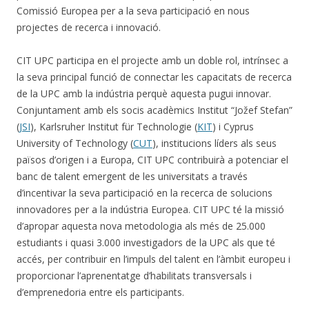
Comissió Europea per a la seva participació en nous
projectes de recerca i innovació.
CIT UPC participa en el projecte amb un doble rol, intrínsec a
la seva principal funció de connectar les capacitats de recerca
de la UPC amb la indústria perquè aquesta pugui innovar.
Conjuntament amb els socis acadèmics Institut “Jožef Stefan”
(
JSI
), Karlsruher Institut für Technologie (
KIT
) i Cyprus
University of Technology (
CUT
), institucions líders als seus
països d’origen i a Europa, CIT UPC contribuirà a potenciar el
banc de talent emergent de les universitats a través
d’incentivar la seva participació en la recerca de solucions
innovadores per a la indústria Europea. CIT UPC té la missió
d’apropar aquesta nova metodologia als més de 25.000
estudiants i quasi 3.000 investigadors de la UPC als que té
accés, per contribuir en l’impuls del talent en l’àmbit europeu i
proporcionar l’aprenentatge d’habilitats transversals i
d’emprenedoria entre els participants.