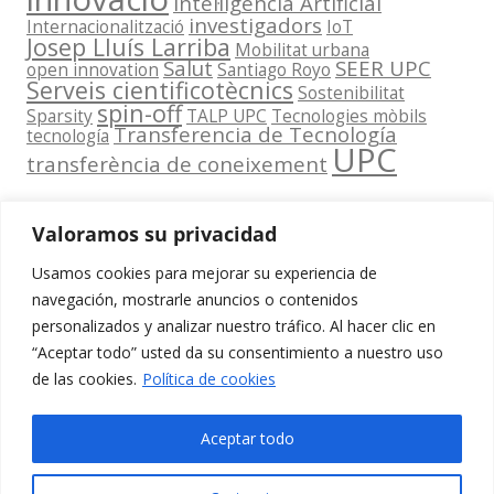
Intel·ligència Artificial
investigadors
Internacionalització
IoT
Josep Lluís Larriba
Mobilitat urbana
Salut
SEER UPC
open innovation
Santiago Royo
Serveis cientificotècnics
Sostenibilitat
spin-off
Sparsity
TALP UPC
Tecnologies mòbils
Transferencia de Tecnología
tecnología
UPC
transferència de coneixement
Valoramos su privacidad
Usamos cookies para mejorar su experiencia de
Contacta
navegación, mostrarle anuncios o contenidos
amb
personalizados y analizar nuestro tráfico. Al hacer clic en
www.cit.upc.edu
Segueix-nos
nosaltres
“Aceptar todo” usted da su consentimiento a nuestro uso
a:
Edifici
de las cookies.
Política de cookies
info.cit@upc.edu
Omega
(Planta 0)
+34 93 405 44
Aceptar todo
C/ Jordi
03
Girona 1-3