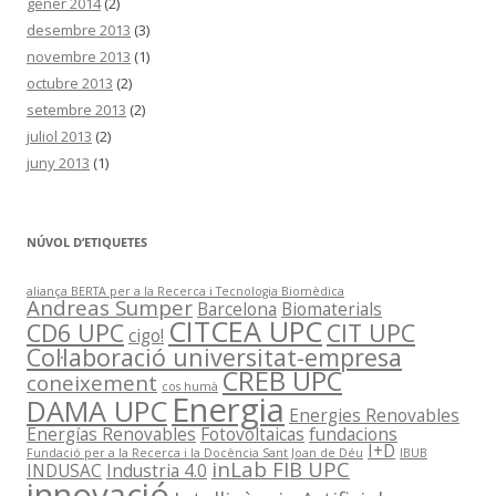
gener 2014
(2)
desembre 2013
(3)
novembre 2013
(1)
octubre 2013
(2)
setembre 2013
(2)
juliol 2013
(2)
juny 2013
(1)
NÚVOL D’ETIQUETES
aliança BERTA per a la Recerca i Tecnologia Biomèdica
Andreas Sumper
Barcelona
Biomaterials
CITCEA UPC
CD6 UPC
CIT UPC
cigo!
Col·laboració universitat-empresa
CREB UPC
coneixement
cos humà
Energia
DAMA UPC
Energies Renovables
Energías Renovables
Fotovoltaicas
fundacions
I+D
Fundació per a la Recerca i la Docència Sant Joan de Déu
IBUB
inLab FIB UPC
INDUSAC
Industria 4.0
innovació