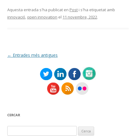
Aquesta entrada s'ha publicat en
Post
i s'ha etiquetat amb
innovació
,
open innovation
el
11 novembre, 2022
.
Navegació
←
Entrades més antigues
per
les
entrades
CERCAR
Cerca: