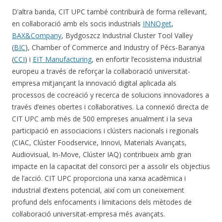
D’altra banda, CIT UPC també contribuirà de forma rellevant,
en col·laboració amb els socis industrials
INNOget
,
BAX&Company
, Bydgoszcz Industrial Cluster Tool Valley
(
BIC
), Chamber of Commerce and Industry of Pécs-Baranya
(
CCI
) i
EIT Manufacturing
, en enfortir l’ecosistema industrial
europeu a través de reforçar la col·laboració universitat-
empresa mitjançant la innovació digital aplicada als
processos de cocreació y recerca de solucions innovadores a
través d’eines obertes i col·laboratives. La connexió directa de
CIT UPC amb més de 500 empreses anualment i la seva
participació en associacions i clústers nacionals i regionals
(CIAC, Clúster Foodservice, Innovi, Materials Avançats,
Audiovisual, In-Move, Clúster IAQ) contribueix amb gran
impacte en la capacitat del consorci per a assolir els objectius
de l’acció. CIT UPC proporciona una xarxa acadèmica i
industrial d’extens potencial, així com un coneixement
profund dels enfocaments i limitacions dels mètodes de
col·laboració universitat-empresa més avançats.