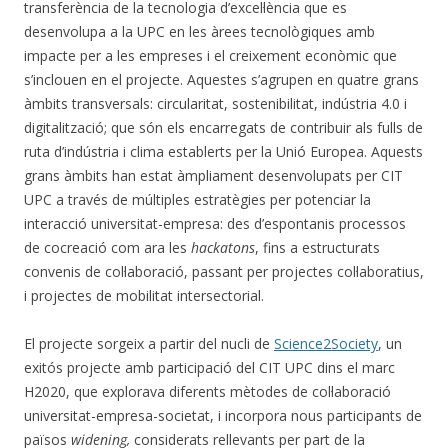
transferència de la tecnologia d’excel·lència que es
desenvolupa a la UPC en les àrees tecnològiques amb
impacte per a les empreses i el creixement econòmic que
s’inclouen en el projecte. Aquestes s’agrupen en quatre grans
àmbits transversals: circularitat, sostenibilitat, indústria 4.0 i
digitalització; que són els encarregats de contribuir als fulls de
ruta d’indústria i clima establerts per la Unió Europea. Aquests
grans àmbits han estat àmpliament desenvolupats per CIT
UPC a través de múltiples estratègies per potenciar la
interacció universitat-empresa: des d’espontanis processos
de cocreació com ara les
hackatons
, fins a estructurats
convenis de col·laboració, passant per projectes col·laboratius,
i projectes de mobilitat intersectorial.
El projecte sorgeix a partir del nucli de
Science2Society
, un
exitós projecte amb participació del CIT UPC dins el marc
H2020, que explorava diferents mètodes de col·laboració
universitat-empresa-societat, i incorpora nous participants de
països
widening,
considerats rellevants per part de la