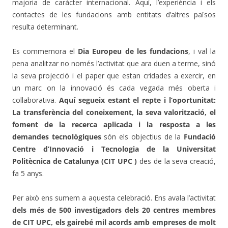
majoria de caràcter internacional. Aquí, l’experiència i els
contactes de les fundacions amb entitats d’altres països
resulta determinant.
Es commemora el
Dia Europeu de les fundacions
, i val la
pena analitzar no només l’activitat que ara duen a terme, sinó
la seva projecció i el paper que estan cridades a exercir, en
un marc on la innovació és cada vegada més oberta i
col·laborativa.
Aquí segueix estant el repte i l’oportunitat:
La transferència del coneixement, la seva valorització, el
foment de la recerca aplicada i la resposta a les
demandes tecnològiques
són els objectius de la
Fundació
Centre d’Innovació i Tecnologia de la Universitat
Politècnica de Catalunya (CIT UPC )
des de la seva creació,
fa 5 anys.
Per això ens sumem a aquesta celebració. Ens avala l’activitat
dels més de 500 investigadors dels 20 centres membres
de CIT UPC, els gairebé mil acords amb empreses de molt