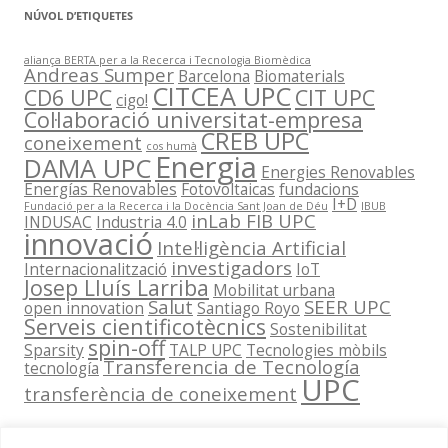
NÚVOL D’ETIQUETES
aliança BERTA per a la Recerca i Tecnologia Biomèdica
Andreas Sumper
Barcelona
Biomaterials
CITCEA UPC
CD6 UPC
CIT UPC
cigo!
Col·laboració universitat-empresa
CREB UPC
coneixement
cos humà
Energia
DAMA UPC
Energies Renovables
Energías Renovables
Fotovoltaicas
fundacions
I+D
Fundació per a la Recerca i la Docència Sant Joan de Déu
IBUB
inLab FIB UPC
INDUSAC
Industria 4.0
innovació
Intel·ligència Artificial
investigadors
Internacionalització
IoT
Josep Lluís Larriba
Mobilitat urbana
Salut
SEER UPC
open innovation
Santiago Royo
Serveis cientificotècnics
Sostenibilitat
spin-off
Sparsity
TALP UPC
Tecnologies mòbils
Transferencia de Tecnología
tecnología
UPC
transferència de coneixement