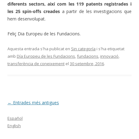
diferents sectors, així com les 119 patents registrades i
les 25 spin-offs creades
a partir de les investigacions que
hem desenvolupat.
Feliç Dia Europeu de les Fundacions.
Aquesta entrada s'ha publicat en
Sin categoría
i s'ha etiquetat
amb
Día Europeu de les Fundacions
,
fundacions
,
innovació
,
transferència de coneixement
el
30 setembre, 2016
.
Navegació
←
Entrades més antigues
per
Español
les
English
entrades