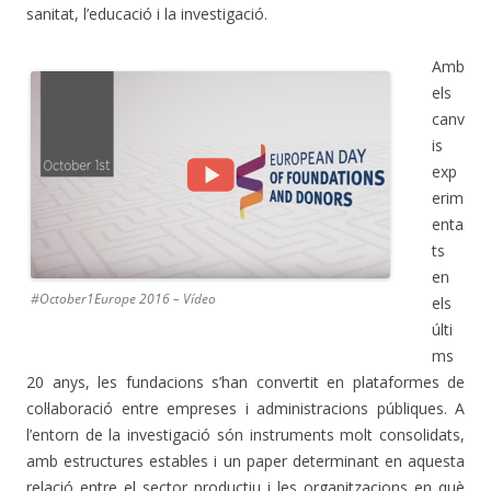
sanitat, l’educació i la investigació.
Amb
els
canv
is
exp
erim
enta
ts
en
#October1Europe 2016 – Vídeo
els
últi
ms
20 anys, les fundacions s’han convertit en plataformes de
col·laboració entre empreses i administracions públiques. A
l’entorn de la investigació són instruments molt consolidats,
amb estructures estables i un paper determinant en aquesta
relació entre el sector productiu i les organitzacions en què