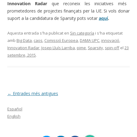
Innovation
Radar
que reconeix les
iniciatives
més
prometedores
de projectes
finançats
per la UE.
Si vols
donar
suport a la
candidatura
de
Sparsity
pots
votar
aquí
.
Aquesta entrada s'ha publicat en
Sin categoría
i s'ha etiquetat
amb
Big Data
,
caos
,
Comissió Europea
,
DAMA UPC
,
innovació
,
Innovation Radar
,
Josep Lluís Larriba
,
pime
,
Sparsity
,
spin-off
el
23
setembre, 2015
.
Navegació
←
Entrades més antigues
per
Español
les
English
entrades