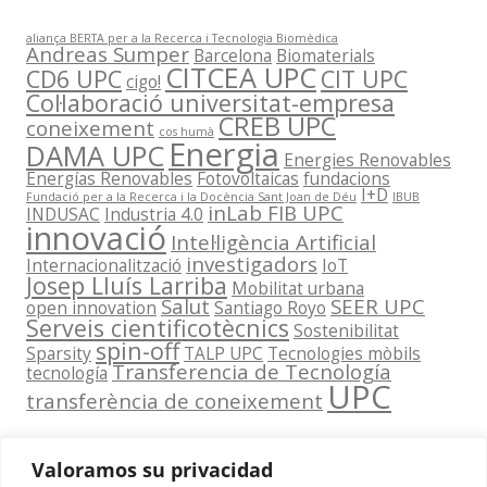
aliança BERTA per a la Recerca i Tecnologia Biomèdica
Andreas Sumper
Barcelona
Biomaterials
CITCEA UPC
CD6 UPC
CIT UPC
cigo!
Col·laboració universitat-empresa
CREB UPC
coneixement
cos humà
Energia
DAMA UPC
Energies Renovables
Energías Renovables
Fotovoltaicas
fundacions
I+D
Fundació per a la Recerca i la Docència Sant Joan de Déu
IBUB
inLab FIB UPC
INDUSAC
Industria 4.0
innovació
Intel·ligència Artificial
investigadors
Internacionalització
IoT
Josep Lluís Larriba
Mobilitat urbana
Salut
SEER UPC
open innovation
Santiago Royo
Serveis cientificotècnics
Sostenibilitat
spin-off
Sparsity
TALP UPC
Tecnologies mòbils
Transferencia de Tecnología
tecnología
UPC
transferència de coneixement
Valoramos su privacidad