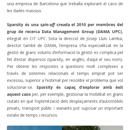
una empresa de Barcelona que treballa explorant el caos de
les dades massius.
Sparsity és una
spin-off
creada el 2010 per membres del
grup de recerca Data Management Group (DAMA UPC)
,
integrat en CIT UPC. Sota la direcció de Josep Lluís Larriba,
director també de DAMA, l’empresa s’ha especialitzat en la
gestió de grans volums d’informació la gestió es complica pel
fet d’estar dispersos (sparsity, en anglès, d’aquí el seu nom).
Per obtenir les respostes a qüestions molt complexes a
través de sistemes relacionals el temps emprat pot ser
excessiu, superior a l’estimat per resoldre el problema que vol
solucionar-se.
Sparsity és capaç d’explorar amb èxit
aquest caos
per, per exemple, gestionar la mobilitat en grans
ciutats en què l’optimització dels desplaçaments d’automòbils
privats, transport públic i vianants pot suposar un important
estalvi de temps i recursos.