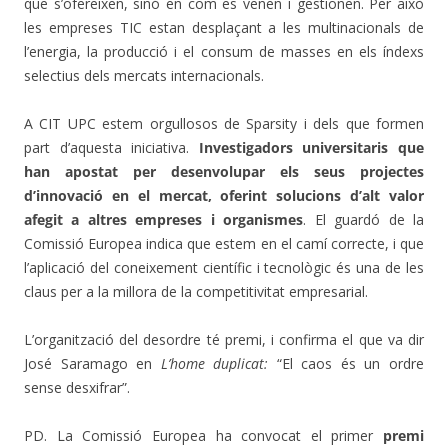
que s’ofereixen, sinó en com es venen i gestionen. Per això
les empreses TIC estan desplaçant a les multinacionals de
l’energia, la producció i el consum de masses en els índexs
selectius dels mercats internacionals.
A CIT UPC estem orgullosos de Sparsity i dels que formen
part d’aquesta iniciativa.
Investigadors universitaris que
han apostat per desenvolupar els seus projectes
d’innovació en el mercat, oferint solucions d’alt valor
afegit a altres empreses i organismes
. El guardó de la
Comissió Europea indica que estem en el camí correcte, i que
l’aplicació del coneixement científic i tecnològic és una de les
claus per a la millora de la competitivitat empresarial.
L’organització del desordre té premi, i confirma el que va dir
José Saramago en
L’home duplicat:
“El caos és un ordre
sense desxifrar”.
PD. La Comissió
Europea
ha
convocat
el primer
premi