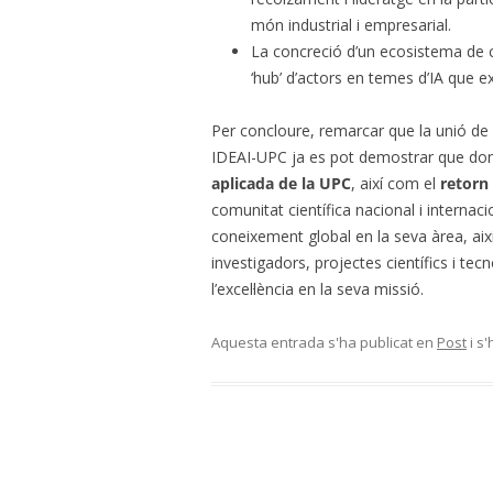
món industrial i empresarial.
La concreció d’un ecosistema de 
‘hub’ d’actors en temes d’IA que ex
Per concloure, remarcar que la unió de
IDEAI-UPC ja es pot demostrar que d
aplicada de la UPC
, així com el
retorn 
comunitat científica nacional i internac
coneixement global en la seva àrea, aix
investigadors, projectes científics i tec
l’excel·lència en la seva missió.
Aquesta entrada s'ha publicat en
Post
i s