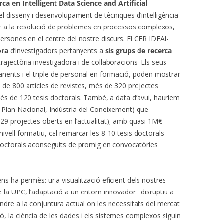
ca en Intelligent Data Science and Artificial
el disseny i desenvolupament de tècniques d’intel·ligència
nt per a la resolució de problemes en processos complexos,
ersones en el centre del nostre discurs. El CER IDEAI-
ora
d’investigadors pertanyents a
sis grups de recerca
ajectòria investigadora i de col·laboracions. Els seus
nts i el triple de personal en formació, poden mostrar
 de 800 articles de revistes, més de 320 projectes
és de 120 tesis doctorals. També, a data d’avui, hauríem
, Plan Nacional, Indústria del Coneixement) que
9 projectes oberts en l’actualitat), amb quasi 1M€
nivell formatiu, cal remarcar les 8-10 tesis doctorals
doctorals aconseguits de promig en convocatòries
s ha permès: una visualització eficient dels nostres
 la UPC, l’adaptació a un entorn innovador i disruptiu a
ondre a la conjuntura actual on les necessitats del mercat
ició, la ciència de les dades i els sistemes complexos siguin