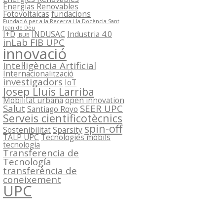
Energías Renovables
Fotovoltaicas
fundacions
Fundació per a la Recerca i la Docència Sant
Joan de Déu
I+D
INDUSAC
Industria 4.0
IBUB
inLab FIB UPC
innovació
Intel·ligència Artificial
Internacionalització
investigadors
IoT
Josep Lluís Larriba
Mobilitat urbana
open innovation
Salut
SEER UPC
Santiago Royo
Serveis cientificotècnics
spin-off
Sostenibilitat
Sparsity
TALP UPC
Tecnologies mòbils
tecnología
Transferencia de
Tecnología
transferència de
coneixement
UPC