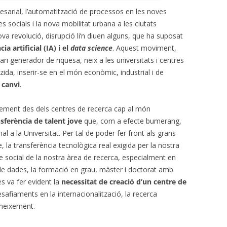
esarial, l’automatització de processos en les noves
es socials i la nova mobilitat urbana a les ciutats
nova revolució, disrupció li’n diuen alguns, que ha suposat
ncia artificial (IA) i el
data science
. Aquest moviment,
i generador de riquesa, neix a les universitats i centres
da, inserir-se en el món econòmic, industrial i de
 canvi
.
ixement des dels centres de recerca cap al món
sferència de talent jove
que, com a efecte bumerang,
l a la Universitat. Per tal de poder fer front als grans
, la transferència tecnològica real exigida per la nostra
te social de la nostra àrea de recerca, especialment en
ncia de dades, la formació en grau, màster i doctorat amb
s va fer evident la
necessitat de creació d’un centre de
safiaments en la internacionalització, la recerca
coneixement.