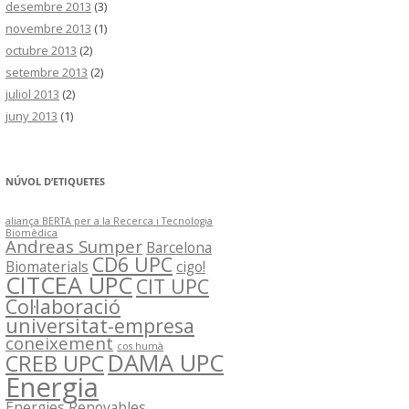
desembre 2013
(3)
novembre 2013
(1)
octubre 2013
(2)
setembre 2013
(2)
juliol 2013
(2)
juny 2013
(1)
NÚVOL D’ETIQUETES
aliança BERTA per a la Recerca i Tecnologia
Biomèdica
Andreas Sumper
Barcelona
CD6 UPC
Biomaterials
cigo!
CITCEA UPC
CIT UPC
Col·laboració
universitat-empresa
coneixement
cos humà
DAMA UPC
CREB UPC
Energia
Energies Renovables