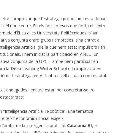
rmetre comprovar que l’estratègia proposada està donant
lut del nou centre. En els pocs mesos que porta el centre
nada d’Ètica a les Universitats Politècniques, s’han
ciativa conjunta entre grups i empreses, s’ha entrat a
tel·ligència Artificial (de la que hem estat impulsors i en
ucionals, i hem iniciat la participació en AI4EU, un
iativa conjunta de la UPC. També hem participat en
ó com la Deep Learning Winter School o la implicació en
ció de l’estratègia en AI tant a nivella català com estatal.
estat endegades i encara estan per concretar-se i/o
estacar tres:
“Intel·ligència Artificial i Robòtica”, una temàtica
re teixit econòmic i social exigeix.
l’àmbit de la intel·ligència artificial,
Catalonia.AI
, el
ticipació des de la UPC en projectes de cooperació amb el