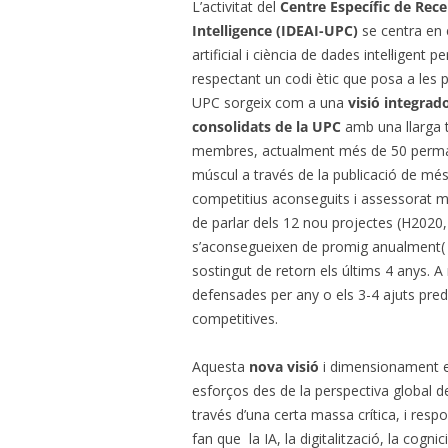
L’activitat del
Centre Específic de Recer
Intelligence (IDEAI-UPC)
se centra en 
artificial i ciència de dades intel·lige
respectant un codi ètic que posa a les p
UPC sorgeix com a una
visió integrad
consolidats de la UPC
amb una llarga tr
membres, actualment més de 50 permane
múscul a través de la publicació de més
competitius aconseguits i assessorat m
de parlar dels 12 nou projectes (H2020
s’aconsegueixen de promig anualment( 2
sostingut de retorn els últims 4 anys. A 
defensades per any o els 3-4 ajuts pre
competitives.
Aquesta
nova visió
i dimensionament en
esforços des de la perspectiva global de
través d’una certa massa crítica, i resp
fan que la IA, la digitalització, la cogn