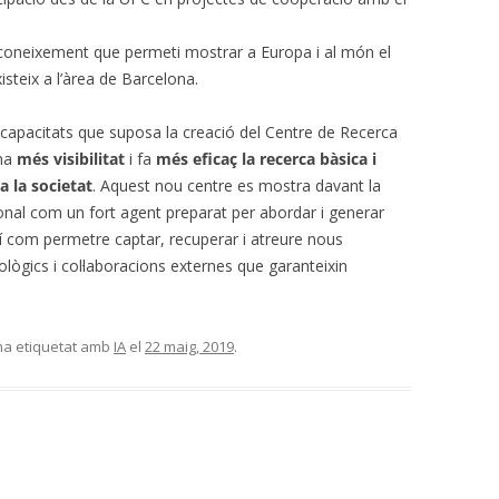
coneixement que permeti mostrar a Europa i al món el
isteix a l’àrea de Barcelona.
 capacitats que suposa la creació del Centre de Recerca
ona
més visibilitat
i fa
més eficaç
la recerca bàsica i
a la societat
. Aquest nou centre es mostra davant la
ional com un fort agent preparat per abordar i generar
í com permetre captar, recuperar i atreure nous
nològics i col·laboracions externes que garanteixin
'ha etiquetat amb
IA
el
22 maig, 2019
.