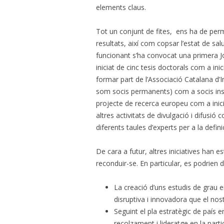
elements claus.
Tot un conjunt de fites, ens ha de pe
resultats, així com copsar l’estat de sa
funcionant s’ha convocat una primera Jor
iniciat de cinc tesis doctorals com a ini
formar part de l’Associació Catalana d’In
som socis permanents) com a socis instit
projecte de recerca europeu com a inic
altres activitats de divulgació i difusi
diferents taules d’experts per a la defini
De cara a futur, altres iniciatives han 
reconduir-se. En particular, es podrien d
La creació d’uns estudis de grau en 
disruptiva i innovadora que el nost
Seguint el pla estratègic de país en 
recolzament i lideratge en la par