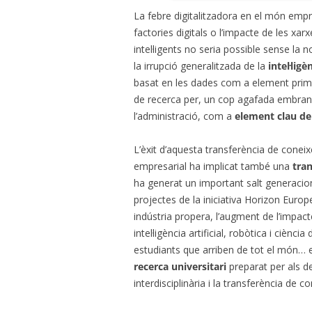
La febre digitalitzadora en el món empr
factories digitals o l’impacte de les xarx
intel·ligents no seria possible sense la 
la irrupció generalitzada de la
intel·ligè
basat en les dades com a element primar
de recerca per, un cop agafada embranzi
l’administració, com a
element clau de
L’èxit d’aquesta transferència de cone
empresarial ha implicat també una
tran
ha generat un important salt generaciona
projectes de la iniciativa Horizon Europe
indústria propera, l’augment de l’impac
intel·ligència artificial, robòtica i ciè
estudiants que arriben de tot el món… e
recerca universitari
preparat per als de
interdisciplinària i la transferència de 