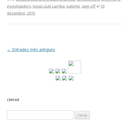
investigadors
,
Josep Lluís Larriba
,
patents
,
spin-off
el
10
desembre, 2015
.
Navegació
←
Entrades més antigues
per
les
entrades
CERCAR
Cerca: