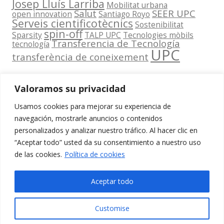
Josep Lluís Larriba
Mobilitat urbana
Salut
SEER UPC
open innovation
Santiago Royo
Serveis cientificotècnics
Sostenibilitat
spin-off
Sparsity
TALP UPC
Tecnologies mòbils
Transferencia de Tecnología
tecnología
UPC
transferència de coneixement
Valoramos su privacidad
Usamos cookies para mejorar su experiencia de
Contacta
navegación, mostrarle anuncios o contenidos
amb
personalizados y analizar nuestro tráfico. Al hacer clic en
www.cit.upc.edu
Segueix-nos
nosaltres
“Aceptar todo” usted da su consentimiento a nuestro uso
a:
Edifici
de las cookies.
Política de cookies
info.cit@upc.edu
Omega
(Planta 0)
+34 93 405 44
Aceptar todo
C/ Jordi
03
Girona 1-3
Customise
08034