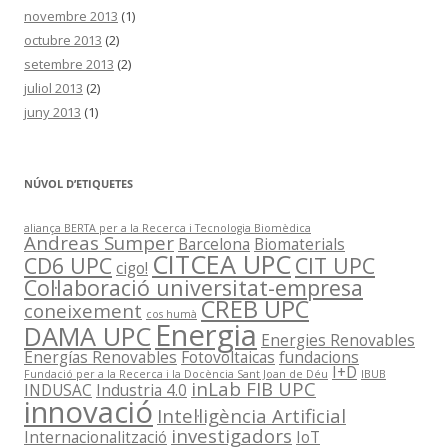
novembre 2013
(1)
octubre 2013
(2)
setembre 2013
(2)
juliol 2013
(2)
juny 2013
(1)
NÚVOL D’ETIQUETES
aliança BERTA per a la Recerca i Tecnologia Biomèdica
Andreas Sumper
Barcelona
Biomaterials
CITCEA UPC
CD6 UPC
CIT UPC
cigo!
Col·laboració universitat-empresa
CREB UPC
coneixement
cos humà
Energia
DAMA UPC
Energies Renovables
Energías Renovables
Fotovoltaicas
fundacions
I+D
Fundació per a la Recerca i la Docència Sant Joan de Déu
IBUB
inLab FIB UPC
INDUSAC
Industria 4.0
innovació
Intel·ligència Artificial
investigadors
Internacionalització
IoT