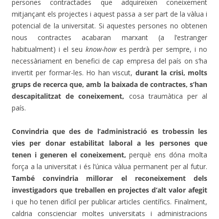
persones contractades que adquireixen coneixement
mitjançant els projectes i aquest passa a ser part de la vàlua i
potencial de la universitat. Si aquestes persones no obtenen
nous contractes acabaran marxant (a l’estranger
habitualment) i el seu
know-how
es perdrà per sempre, i no
necessàriament en benefici de cap empresa del país on s’ha
invertit per formar-les. Ho han viscut,
durant la crisi, molts
grups de recerca que, amb la baixada de contractes, s’han
descapitalitzat de coneixement,
cosa traumàtica per al
país.
Convindria que des de l’administració es trobessin les
vies per donar estabilitat laboral a les persones que
tenen i generen el coneixement,
perquè ens dóna molta
força a la universitat i és l’única vàlua permanent per al futur.
També convindria millorar el reconeixement dels
investigadors que treballen en projectes d’alt valor afegit
i que ho tenen difícil per publicar articles científics. Finalment,
caldria conscienciar moltes universitats i administracions