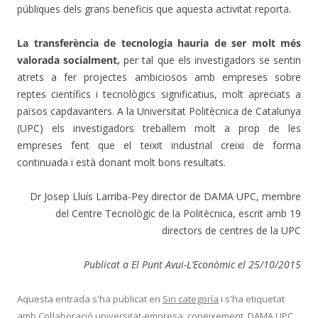
públiques dels grans beneficis que aquesta activitat reporta.
La transferència de tecnologia hauria de ser molt més
valorada socialment,
per tal que els investigadors se sentin
atrets a fer projectes ambiciosos amb empreses sobre
reptes científics i tecnològics significatius, molt apreciats a
països capdavanters. A la Universitat Politècnica de Catalunya
(UPC) els investigadors treballem molt a prop de les
empreses fent que el teixit industrial creixi de forma
continuada i està donant molt bons resultats.
Dr Josep Lluís Larriba-Pey director de DAMA UPC, membre
del Centre Tecnològic de la Politècnica, escrit amb 19
directors de centres de la UPC
Publicat a El Punt Avui-L’Econòmic el 25/10/2015
Aquesta entrada s'ha publicat en
Sin categoría
i s'ha etiquetat
amb
Col·laboració universitat-empresa
,
coneixement
,
DAMA UPC
,