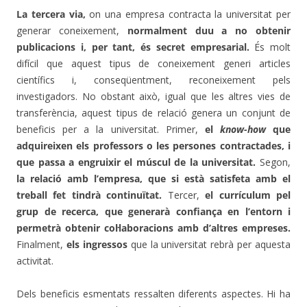
La tercera via,
on una empresa contracta la universitat per
generar coneixement,
normalment duu a no obtenir
publicacions i, per tant, és secret empresarial.
És molt
difícil que aquest tipus de coneixement generi articles
científics i, conseqüentment, reconeixement pels
investigadors. No obstant això, igual que les altres vies de
transferència, aquest tipus de relació genera un conjunt de
beneficis per a la universitat. Primer,
el
know-how
que
adquireixen els professors o les persones contractades, i
que passa a engruixir el múscul de la universitat.
Segon,
la relació amb l’empresa, que si està satisfeta amb el
treball fet tindrà continuïtat.
Tercer,
el currículum pel
grup de recerca, que generarà confiança en l’entorn i
permetrà obtenir col·laboracions amb d’altres empreses.
Finalment,
els ingressos
que la universitat rebrà per aquesta
activitat.
Dels beneficis esmentats ressalten diferents aspectes. Hi ha