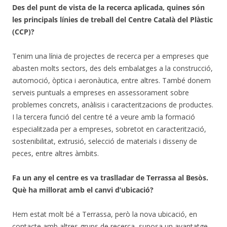
Des del punt de vista de la recerca aplicada, quines són
les principals línies de treball del Centre Català del Plàstic
(CCP)?
Tenim una línia de projectes de recerca per a empreses que
abasten molts sectors, des dels embalatges a la construcció,
automoció, òptica i aeronàutica, entre altres. També donem
serveis puntuals a empreses en assessorament sobre
problemes concrets, anàlisis i caracteritzacions de productes.
I la tercera funció del centre té a veure amb la formació
especialitzada per a empreses, sobretot en caracterització,
sostenibilitat, extrusió, selecció de materials i disseny de
peces, entre altres àmbits.
Fa un any el centre es va traslladar de Terrassa al Besòs.
Què ha millorat amb el canvi d’ubicació?
Hem estat molt bé a Terrassa, però la nova ubicació, en
contacte amb altres grups de recerca, suposa un avantatge.