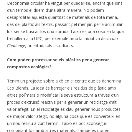
L’economia circular ha vingut per quedar-se, encara que dins
d’un temps el direm d’una altra manera. No podem
desaprofitar aquesta quantitat de materials de tota mena,
des del plàstic als tèxtils, passant pel menjar, per a acumular-
los sense buscar-los una sortida. I això és una cosa en la qual
treballem a la UPC, per exemple amb la iniciativa
Recircula
Challenge
, orientada als estudiants.
Com poden processar-se els plàstics per a generar
compostos ecològics?
Tenim un projecte sobre això en el centre que es denomina
Eco Blends. La idea és barrejar els residus de plàstic amb
altres polímers o modificar la seva estructura a través d’un
procés d’extrusió reactiva per a generar un reciclatge d’alt
valor afegit. En el reciclatge és clau generar nous productes
de major valor afegit, no alguna cosa que es converteixi en
un nou residu a curt termini. I això es pot aconseguir
combinant-los amb altres materials. També es poden