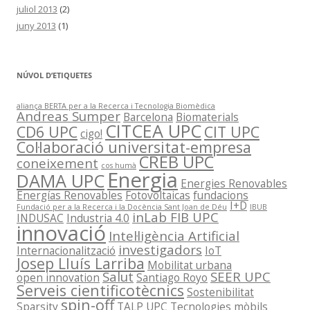
juliol 2013
(2)
juny 2013
(1)
NÚVOL D’ETIQUETES
aliança BERTA per a la Recerca i Tecnologia Biomèdica
Andreas Sumper
Barcelona
Biomaterials
CITCEA UPC
CD6 UPC
CIT UPC
cigo!
Col·laboració universitat-empresa
CREB UPC
coneixement
cos humà
Energia
DAMA UPC
Energies Renovables
Energías Renovables
Fotovoltaicas
fundacions
I+D
Fundació per a la Recerca i la Docència Sant Joan de Déu
IBUB
inLab FIB UPC
INDUSAC
Industria 4.0
innovació
Intel·ligència Artificial
investigadors
Internacionalització
IoT
Josep Lluís Larriba
Mobilitat urbana
Salut
SEER UPC
open innovation
Santiago Royo
Serveis cientificotècnics
Sostenibilitat
spin-off
Sparsity
TALP UPC
Tecnologies mòbils