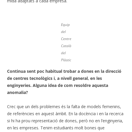
mida adaptats a cada empresa.
Equip
del
Centre
Català
del
Plàstic
Continua sent poc habitual trobar a dones en la direcció
de centres tecnològics i, a nivell general, en les
enginyeries. Alguna idea de com resoldre aquesta
anomalia?
Crec que un dels problemes és la falta de models femenins,
de referències en aquest àmbit. En la docència i en la recerca
si hi ha prou representació de dones, però no en l’enginyeria,
en les empreses. Tenim estudiants molt bones que