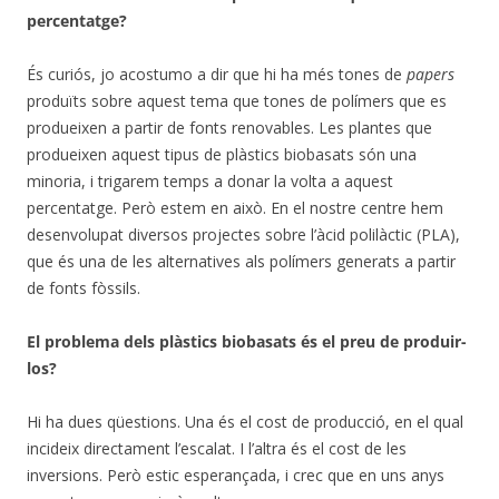
percentatge?
És curiós, jo acostumo a dir que hi ha més tones de
papers
produïts sobre aquest tema que tones de polímers que es
produeixen a partir de fonts renovables. Les plantes que
produeixen aquest tipus de plàstics biobasats són una
minoria, i trigarem temps a donar la volta a aquest
percentatge. Però estem en això. En el nostre centre hem
desenvolupat diversos projectes sobre l’àcid polilàctic (PLA),
que és una de les alternatives als polímers generats a partir
de fonts fòssils.
El problema dels plàstics biobasats és el preu de produir-
los?
Hi ha dues qüestions. Una és el cost de producció, en el qual
incideix directament l’escalat. I l’altra és el cost de les
inversions. Però estic esperançada, i crec que en uns anys