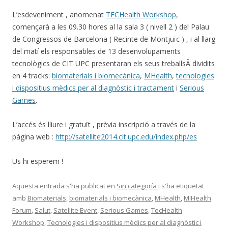
L’esdeveniment , anomenat
TECHealth Workshop
,
començarà a les 09.30 hores al la sala 3 ( nivell 2 ) del Palau
de Congressos de Barcelona ( Recinte de Montjuïc ) , i al llarg
del matí els responsables de 13 desenvolupaments
tecnològics de CIT UPC presentaran els seus treballsÂ dividits
en 4 tracks:
biomaterials i biomecànica
,
MHealth
,
tecnologies
i dispositius mèdics per al diagnòstic i tractament
i
Serious
Games
.
L’accés és lliure i gratuït , prèvia inscripció a través de la
pàgina web :
http://satellite2014.cit.upc.edu/index.php/es
Us hi esperem !
Aquesta entrada s'ha publicat en
Sin categoría
i s'ha etiquetat
amb
Biomaterials
,
biomaterials i biomecànica
,
MHealth
,
MIHealth
Forum
,
Salut
,
Satellite Event
,
Serious Games
,
TecHealth
Workshop
,
Tecnologies i dispositius mèdics per al diagnòstic i