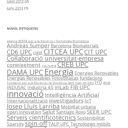
juliol 2013
(2)
juny 2013
(1)
NÚVOL D’ETIQUETES
aliança BERTA per a la Recerca i Tecnologia Biomèdica
Andreas Sumper
Barcelona
Biomaterials
CITCEA UPC
CD6 UPC
CIT UPC
cigo!
Col·laboració universitat-empresa
CREB UPC
coneixement
cos humà
Energia
DAMA UPC
Energies Renovables
Energías Renovables
Fotovoltaicas
fundacions
I+D
Fundació per a la Recerca i la Docència Sant Joan de Déu
IBUB
inLab FIB UPC
INDUSAC
Industria 4.0
innovació
Intel·ligència Artificial
investigadors
Internacionalització
IoT
Josep Lluís Larriba
Mobilitat urbana
Salut
SEER UPC
open innovation
Santiago Royo
Serveis cientificotècnics
Sostenibilitat
spin-off
Sparsity
TALP UPC
Tecnologies mòbils