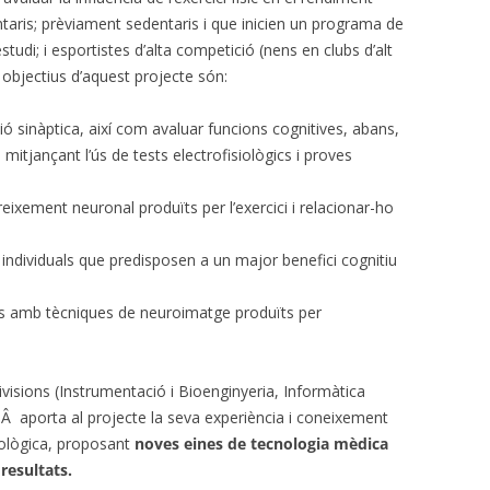
entaris; prèviament sedentaris i que inicien un programa de
udi; i esportistes d’alta competició (nens en clubs d’alt
objectius d’aquest projecte són:
 sinàptica, així com avaluar funcions cognitives, abans,
mitjançant l’ús de tests electrofisiològics i proves
reixement neuronal produïts per l’exercici i relacionar-ho
individuals que predisposen a un major benefici cognitiu
ats amb tècniques de neuroimatge produïts per
ivisions (Instrumentació i Bioenginyeria, Informàtica
,Â aporta al projecte la seva experiència i coneixement
nològica, proposant
noves eines de tecnologia mèdica
 resultats.