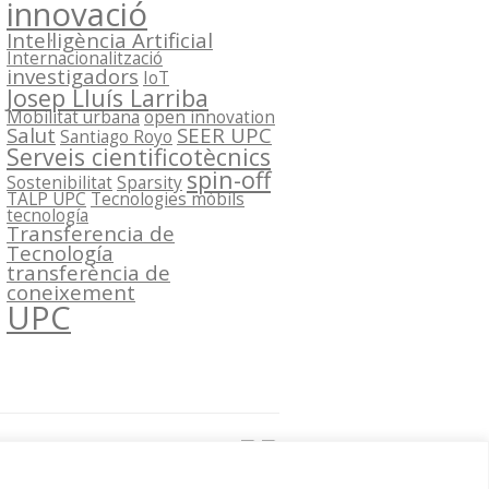
innovació
Intel·ligència Artificial
Internacionalització
investigadors
IoT
Josep Lluís Larriba
Mobilitat urbana
open innovation
Salut
SEER UPC
Santiago Royo
Serveis cientificotècnics
spin-off
Sostenibilitat
Sparsity
TALP UPC
Tecnologies mòbils
tecnología
Transferencia de
Tecnología
transferència de
coneixement
UPC