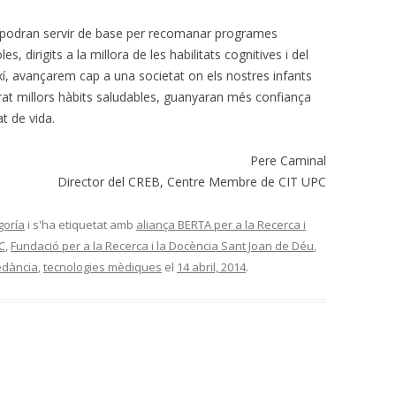
di podran servir de base per recomanar programes
s, dirigits a la millora de les habilitats cognitives i del
í, avançarem cap a una societat on els nostres infants
orat millors hàbits saludables, guanyaran més confiança
t de vida.
Pere Caminal
Director del CREB, Centre Membre de CIT UPC
goría
i s'ha etiquetat amb
aliança BERTA per a la Recerca i
C
,
Fundació per a la Recerca i la Docència Sant Joan de Déu
,
edància
,
tecnologies mèdiques
el
14 abril, 2014
.