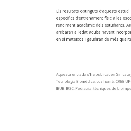
Els resultats obtinguts d’aquests estu
específics d’entrenament físic a les escole
rendiment acadèmic dels estudiants. Aix
arribaran a l’edat adulta havent incorp
en sí mateixos i gaudiran de més qualita
Aquesta entrada s'ha publicat en
Sin cate
Tecnologia Biomèdica
,
cos humà
,
CREB UP
IBUB
,
IR3C
,
Pediatria
,
tècniques de bioimp