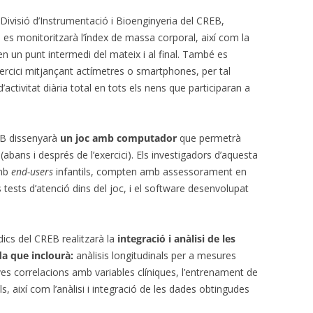
ivisió d’Instrumentació i Bioenginyeria del CREB,
, es monitoritzarà l’índex de massa corporal, així com la
n un punt intermedi del mateix i al final. També es
’exercici mitjançant actímetres o smartphones, per tal
’activitat diària total en tots els nens que participaran a
REB dissenyarà
un joc amb computador
que permetrà
bans i després de l’exercici). Els investigadors d’aquesta
amb
end-users
infantils, compten amb assessorament en
s tests d’atenció dins del joc, i el software desenvolupat
ics del CREB realitzarà la
integració i anàlisi de les
a que inclourà:
anàlisis longitudinals per a mesures
es correlacions amb variables clíniques, l’entrenament de
s, així com l’anàlisi i integració de les dades obtingudes