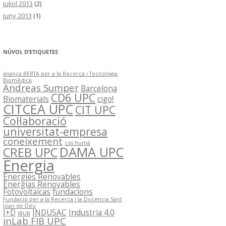
juliol 2013
(2)
juny 2013
(1)
NÚVOL D’ETIQUETES
aliança BERTA per a la Recerca i Tecnologia
Biomèdica
Andreas Sumper
Barcelona
CD6 UPC
Biomaterials
cigo!
CITCEA UPC
CIT UPC
Col·laboració
universitat-empresa
coneixement
cos humà
DAMA UPC
CREB UPC
Energia
Energies Renovables
Energías Renovables
Fotovoltaicas
fundacions
Fundació per a la Recerca i la Docència Sant
Joan de Déu
I+D
INDUSAC
Industria 4.0
IBUB
inLab FIB UPC