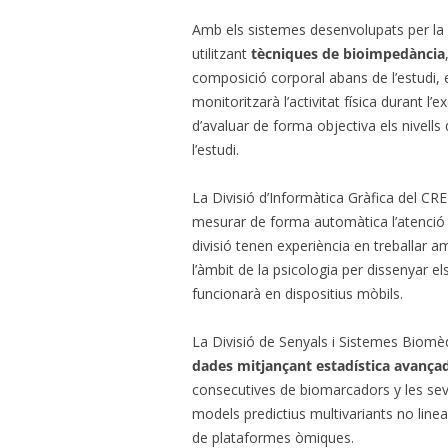
Amb els sistemes desenvolupats per la D
utilitzant
tècniques de bioimpedància
composició corporal abans de l’estudi, e
monitoritzarà l’activitat física durant l
d’avaluar de forma objectiva els nivells d
l’estudi.
La Divisió d’Informàtica Gràfica del C
mesurar de forma automàtica l’atenció (a
divisió tenen experiència en treballar 
l’àmbit de la psicologia per dissenyar el
funcionarà en dispositius mòbils.
La Divisió de Senyals i Sistemes Biomèd
dades mitjançant estadística avançad
consecutives de biomarcadors y les sev
models predictius multivariants no lineal
de plataformes òmiques.