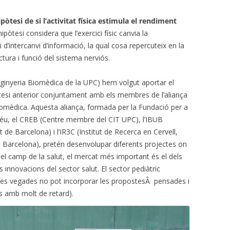
pòtesi de si l’activitat física estimula el rendiment
pòtesi considera que l’exercici físic canvia la
d’intercanvi d’informació, la qual cosa repercuteix en la
ctura i funció del sistema nerviós.
ginyeria Biomèdica de la UPC) hem volgut aportar el
tesi anterior conjuntament amb els membres de l’aliança
omèdica. Aquesta aliança, formada per la Fundació per a
Déu, el CREB (Centre membre del CIT UPC), l’IBUB
t de Barcelona) i l’IR3C (Institut de Recerca en Cervell,
e Barcelona), pretén desenvolupar diferents projectes on
 del camp de la salut, el mercat més important és el dels
s innovacions del sector salut. El sector pediàtric
tes vegades no pot incorporar les propostesÂ pensades i
és amb molt de retard).