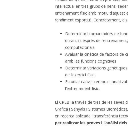
intel·lectual en tres grups de nens: sed
entrenament físic amb motiu d’aquest est
rendiment esportiu). Concretament, els 
Determinar biomarcadors de funció
durant i després de l’entrenament, 
computacionals.
Avaluar la cinètica de factors de c
amb les funcions cognitives
Determinar variacions genètiques 
de l’exercici físic.
Estudiar canvis cerebrals analitz
l’entrenament físic.
El CREB, a través de tres de les seves d
Gràfica i Senyals i Sistemes Biomèdics)
en recerca aplicada i transferència tec
per realitzar les proves i l’anàlisi dels