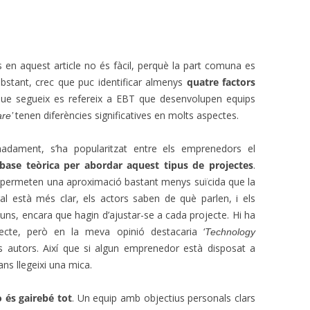
s en aquest article no és fàcil, perquè la part comuna es
obstant, crec que puc identificar almenys
quatre factors
l que segueix es refereix a EBT que desenvolupen equips
tenen diferències significatives en molts aspectes.
are’
nadament, s’ha popularitzat entre els emprenedors el
 base teòrica per abordar aquest tipus de projectes
.
 permeten una aproximació bastant menys suïcida que la
al està més clar, els actors saben de què parlen, i els
uns, encara que hagin d’ajustar-se a cada projecte. Hi ha
pecte, però en la meva opinió destacaria ‘
Technology
s autors. Així que si algun emprenedor està disposat a
ans llegeixi una mica.
 és gairebé tot
. Un equip amb objectius personals clars