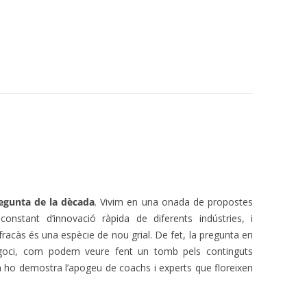
egunta de la dècada
. Vivim en una onada de propostes
constant d’innovació ràpida de diferents indústries, i
 fracàs és una espècie de nou grial. De fet, la pregunta en
egoci, com podem veure fent un tomb pels continguts
 ho demostra l’apogeu de coachs i experts que floreixen