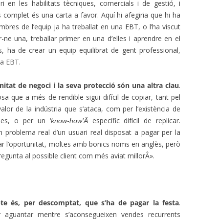
 en les habilitats tècniques, comercials i de gestió, i
complet és una carta a favor. Aquí hi afegiria que hi ha
bres de l’equip ja ha treballat en una EBT, o l’ha viscut
-ne una, treballar primer en una d’elles i aprendre en el
és, ha de crear un equip equilibrat de gent professional,
ia EBT.
unitat de negoci i la seva protecció són una altra clau
.
cosa que a més de rendible sigui difícil de copiar, tant pel
alor de la indústria que s’ataca, com per l’existència de
gies, o per un ‘
específic difícil de replicar.
know-how’Â
n problema real d’un usuari real disposat a pagar per la
uar l’oportunitat, moltes amb bonics noms en anglès, però
egunta al possible client com més aviat millorÂ».
pte és, per descomptat, que s’ha de pagar la festa
.
er aguantar mentre s’aconsegueixen vendes recurrents