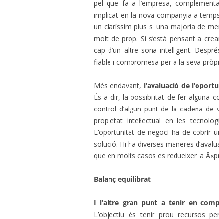
pel que fa a l’empresa, complementari
implicat en la nova companyia a temps 
un claríssim plus si una majoria de mem
molt de prop. Si s’està pensant a crear
cap d’un altre sona intel·ligent. Despr
fiable i compromesa per a la seva pròp
Més endavant,
l’avaluació de l’oport
És a dir, la possibilitat de fer alguna 
control d’algun punt de la cadena de v
propietat intel·lectual en les tecnolo
L’oportunitat de negoci ha de cobrir u
solució. Hi ha diverses maneres d’aval
que en molts casos es redueixen a Â«pr
Balanç equilibrat
I l’altre gran punt a tenir en com
L’objectiu és tenir prou recursos p