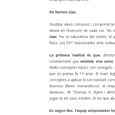
Els factors clau
Destil·lar idees comunes i comprimir-le
dilueix en l’execució de cada cas. No 
clau
. Per la naturalesa del centre, e
físics. Les EBT relacionades amb ‘
softw
La primera realitat és que
, afortu
coneixement que
existeix una certa
Molts conceptes bàsics són coneguts i
que es prenia fa 15 anys. El marc leg
conceptes a aplicar-hi són bastant com
diversos llibres meravellosos al res
, de Thomas H. Byers i altre
Ventures’
jugar-se els seus estalvis, és bo que ab
En segon lloc, l’equip emprenedor ho