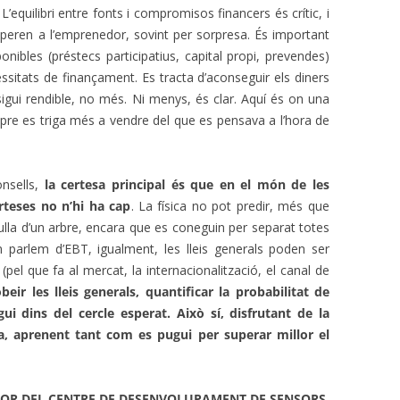
 L’equilibri entre fonts i compromisos financers és crític, i
peren a l’emprenedor, sovint per sorpresa. És important
ponibles (préstecs participatius, capital propi, prevendes)
essitats de finançament. Es tracta d’aconseguir els diners
sigui rendible, no més. Ni menys, és clar. Aquí és on una
re es triga més a vendre del que es pensava a l’hora de
onsells,
la certesa principal és que en el món de les
rteses no n’hi ha cap
. La física no pot predir, més que
ulla d’un arbre, encara que es coneguin per separat totes
n parlem d’EBT, igualment, les lleis generals poden ser
(pel que fa al mercat, la internacionalització, el canal de
eir les lleis generals, quantificar la probabilitat de
gui dins del cercle esperat. Això sí, disfrutant de la
a, aprenent tant com es pugui per superar millor el
TOR DEL CENTRE DE DESENVOLUPAMENT DE SENSORS,