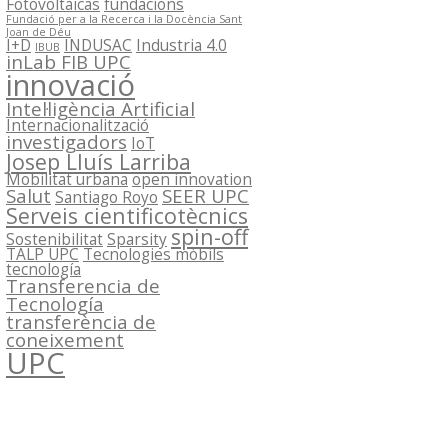
Fotovoltaicas
fundacions
Fundació per a la Recerca i la Docència Sant
Joan de Déu
I+D
INDUSAC
Industria 4.0
IBUB
inLab FIB UPC
innovació
Intel·ligència Artificial
Internacionalització
investigadors
IoT
Josep Lluís Larriba
Mobilitat urbana
open innovation
Salut
SEER UPC
Santiago Royo
Serveis cientificotècnics
spin-off
Sostenibilitat
Sparsity
TALP UPC
Tecnologies mòbils
tecnología
Transferencia de
Tecnología
transferència de
coneixement
UPC