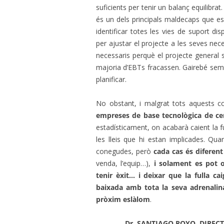
suficients per tenir un balanç equilibrat.
és un dels principals maldecaps que es
identificar totes les vies de suport dis
per ajustar el projecte a les seves nec
necessaris perquè el projecte general 
majoria d’EBTs fracassen. Gairebé semp
planificar.
No obstant, i malgrat tots aquests c
empreses de base tecnològica de ce
estadísticament, on acabarà caient la f
les lleis que hi estan implicades. Qua
conegudes, però
cada cas és diferent
venda, l’equip…),
i solament es pot ob
tenir èxit… i deixar que la fulla cai
baixada amb tota la seva adrenalin
pròxim eslàlom
.
Dr. SANTIAGO ROYO. DIREC