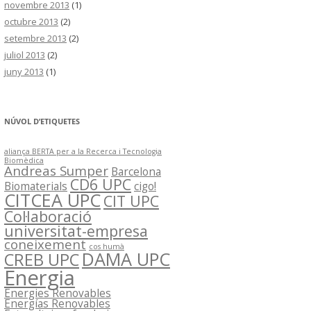
novembre 2013
(1)
octubre 2013
(2)
setembre 2013
(2)
juliol 2013
(2)
juny 2013
(1)
NÚVOL D’ETIQUETES
aliança BERTA per a la Recerca i Tecnologia
Biomèdica
Andreas Sumper
Barcelona
CD6 UPC
Biomaterials
cigo!
CITCEA UPC
CIT UPC
Col·laboració
universitat-empresa
coneixement
cos humà
DAMA UPC
CREB UPC
Energia
Energies Renovables
Energías Renovables