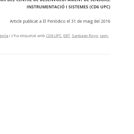
INSTRUMENTACIÓ I SISTEMES (CD6 UPC)
Article publicat a El Periòdico el 31 de maig del 2016
goría
i s'ha etiquetat amb
CD6 UPC
,
EBT
,
Santiago Royo
,
spin-