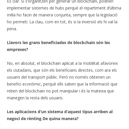
És clar. Si s’organitzen per generar un blockchain, podrien
implementar sistemes de hubs perquè el repartiment d’última
milla ho facin de manera conjunta, sempre que la legislació
ho permeti. La clau, com en tot, és si la inversió els hi val la
pena.
Llavors les grans beneficiades de blockchain són les
empreses?
No, en absolut, el blockchain aplicat a la mobilitat afavoreix
els ciutadans, que són els beneficiaris directes, com ara els
usuaris del transport públic. Però no només obtenen un
benefici econòmic, perquè ells saben que la informació que
reben del blockchain no pot manipular i és la mateixa que
manegen la resta dels usuaris.
Les aplicacions d’un sistema d’aquest tipus arriben al
negoci de rènting De quina manera?