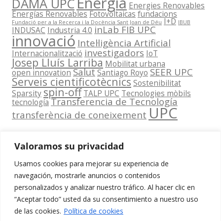
Energia
DAMA UPC
Energies Renovables
Energías Renovables
Fotovoltaicas
fundacions
I+D
Fundació per a la Recerca i la Docència Sant Joan de Déu
IBUB
inLab FIB UPC
INDUSAC
Industria 4.0
innovació
Intel·ligència Artificial
investigadors
Internacionalització
IoT
Josep Lluís Larriba
Mobilitat urbana
Salut
SEER UPC
open innovation
Santiago Royo
Serveis cientificotècnics
Sostenibilitat
spin-off
Sparsity
TALP UPC
Tecnologies mòbils
Transferencia de Tecnología
tecnología
UPC
transferència de coneixement
Valoramos su privacidad
Usamos cookies para mejorar su experiencia de
Contacta
navegación, mostrarle anuncios o contenidos
amb
personalizados y analizar nuestro tráfico. Al hacer clic en
www.cit.upc.edu
Segueix-nos
nosaltres
“Aceptar todo” usted da su consentimiento a nuestro uso
a:
Edifici
de las cookies.
Política de cookies
info.cit@upc.edu