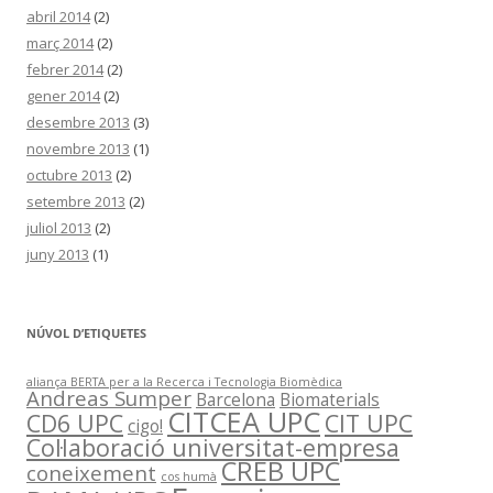
abril 2014
(2)
març 2014
(2)
febrer 2014
(2)
gener 2014
(2)
desembre 2013
(3)
novembre 2013
(1)
octubre 2013
(2)
setembre 2013
(2)
juliol 2013
(2)
juny 2013
(1)
NÚVOL D’ETIQUETES
aliança BERTA per a la Recerca i Tecnologia Biomèdica
Andreas Sumper
Barcelona
Biomaterials
CITCEA UPC
CD6 UPC
CIT UPC
cigo!
Col·laboració universitat-empresa
CREB UPC
coneixement
cos humà