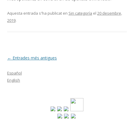
Aquesta entrada s'ha publicat en
Sin categoría
el
20 desembre,
2019
.
Navegació
←
Entrades més antigues
per
Español
les
English
entrades