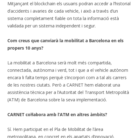
Mitjançant el blockchain els usuaris podran accedir a l’historial
d’accidents i avaries de cada vehicle, i això a través d’un
sistema completament fiable on tota la informació està
validada per un sistema independent i segur.
Com creus que canviarà la mobilitat a Barcelona en els
propers 10 anys?
La mobilitat a Barcelona serà molt més compartida,
connectada, autònoma i verd, tot i que a el vehicle autònom
encara li falta temps perquè s’incorpori com a tal als carrers
de les nostres ciutats. Però a CARNET hem elaborat una
assistència tècnica per a l’Autoritat del Transport Metropolità
(ATM) de Barcelona sobre la seva implementació.
CARNET col·labora amb l’ATM en altres àmbits?
Sí. Hem participat en el Pla de Mobilitat de l’àrea
metropolitana, en concret en els apartats d’innovació.