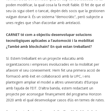
poden modificar, la qual cosa la fa molt fiable. El fet de que el
seu ús sigui obert o tancat, depèn dels socis que la gestionen
vulguin donar-li. És un sistema “democràtic”, però subjecte a
unes regles que s’han d’acordar amb antelació.
CARNET té com a objectiu desenvolupar solucions
tecnològiques aplicades a l’automoció i la mobilitat
¿També amb blockchain? En què estan treballant?
Sí. Estem treballant en un projecte educatiu amb
organitzacions i empreses involucrades en la mobilitat per
afavorir el seu coneixement. Hem fet una primera acció de
formació amb èxit en col·laboració amb la UPC, i ens
plantegem ampliar el model a altres universitats d’Europa
amb l’ajuda de l’EIT. D’altra banda, estem redactant un
projecte per aconseguir finançament del programa Horizon
2020 amb el qual desenvolupar casos d’ús en temes de rutes.