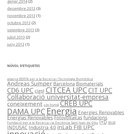
gener 2014
(2)
desembre 2013
(3)
novembre 2013
(1)
octubre 2013
(2)
setembre 2013
(2)
juliol 2013
(2)
juny 2013
(1)
NÚVOL D’ETIQUETES
aliança BERTA per a la Recerca i Tecnologia Biomèdica
Andreas Sumper
Barcelona
Biomaterials
CITCEA UPC
CD6 UPC
CIT UPC
cigo!
Col·laboració universitat-empresa
CREB UPC
coneixement
cos humà
Energia
DAMA UPC
Energies Renovables
Energías Renovables
Fotovoltaicas
fundacions
I+D
Fundació per a la Recerca i la Docència Sant Joan de Déu
IBUB
inLab FIB UPC
INDUSAC
Industria 4.0