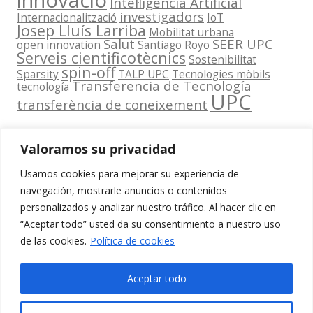
innovació
Intel·ligència Artificial
investigadors
Internacionalització
IoT
Josep Lluís Larriba
Mobilitat urbana
Salut
SEER UPC
open innovation
Santiago Royo
Serveis cientificotècnics
Sostenibilitat
spin-off
Sparsity
TALP UPC
Tecnologies mòbils
Transferencia de Tecnología
tecnología
UPC
transferència de coneixement
Valoramos su privacidad
Usamos cookies para mejorar su experiencia de
Contacta
navegación, mostrarle anuncios o contenidos
amb
personalizados y analizar nuestro tráfico. Al hacer clic en
www.cit.upc.edu
Segueix-nos
nosaltres
“Aceptar todo” usted da su consentimiento a nuestro uso
a:
Edifici
de las cookies.
Política de cookies
info.cit@upc.edu
Omega
(Planta 0)
+34 93 405 44
Aceptar todo
C/ Jordi
03
Girona 1-3