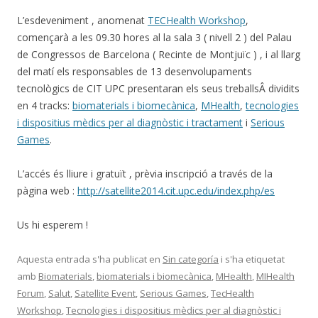
L’esdeveniment , anomenat
TECHealth Workshop
,
començarà a les 09.30 hores al la sala 3 ( nivell 2 ) del Palau
de Congressos de Barcelona ( Recinte de Montjuïc ) , i al llarg
del matí els responsables de 13 desenvolupaments
tecnològics de CIT UPC presentaran els seus treballsÂ dividits
en 4 tracks:
biomaterials i biomecànica
,
MHealth
,
tecnologies
i dispositius mèdics per al diagnòstic i tractament
i
Serious
Games
.
L’accés és lliure i gratuït , prèvia inscripció a través de la
pàgina web :
http://satellite2014.cit.upc.edu/index.php/es
Us hi esperem !
Aquesta entrada s'ha publicat en
Sin categoría
i s'ha etiquetat
amb
Biomaterials
,
biomaterials i biomecànica
,
MHealth
,
MIHealth
Forum
,
Salut
,
Satellite Event
,
Serious Games
,
TecHealth
Workshop
,
Tecnologies i dispositius mèdics per al diagnòstic i