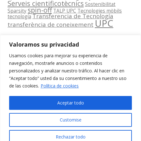
Serveis cientificotècnics
Sostenibilitat
spin-off
Sparsity
TALP UPC
Tecnologies mòbils
Transferencia de Tecnología
tecnología
UPC
transferència de coneixement
Valoramos su privacidad
Usamos cookies para mejorar su experiencia de
Contacta
navegación, mostrarle anuncios o contenidos
amb
personalizados y analizar nuestro tráfico. Al hacer clic en
www.cit.upc.edu
Segueix-nos
nosaltres
“Aceptar todo” usted da su consentimiento a nuestro uso
a:
Edifici
de las cookies.
Política de cookies
info.cit@upc.edu
Omega
(Planta 0)
+34 93 405 44
Aceptar todo
C/ Jordi
03
Girona 1-3
Customise
08034
Barcelona
Rechazar todo
(Espanya)