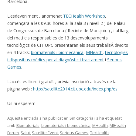
Barcelona .
L’esdeveniment , anomenat
TECHealth Workshop
,
començarà a les 09.30 hores al la sala 3 ( nivell 2 ) del Palau
de Congressos de Barcelona ( Recinte de Montjuïc ) , i al llarg
del matí els responsables de 13 desenvolupaments
tecnològics de CIT UPC presentaran els seus treballsÂ dividits
en 4 tracks:
biomaterials i biomecànica
,
MHealth
,
tecnologies
i dispositius mèdics per al diagnòstic i tractament
i
Serious
Games
.
L’accés és lliure i gratuït , prèvia inscripció a través de la
pàgina web :
http://satellite2014.cit.upc.edu/index.php/es
Us hi esperem !
Aquesta entrada s'ha publicat en
Sin categoría
i s'ha etiquetat
amb
Biomaterials
,
biomaterials i biomecànica
,
MHealth
,
MIHealth
Forum
,
Salut
,
Satellite Event
,
Serious Games
,
TecHealth