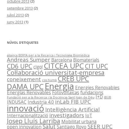
octubre 2013
(2)
setembre 2013
(2)
juliol 2013
(2)
juny 2013
(1)
NÚVOL D’ETIQUETES
aliança BERTA per a la Recerca i Tecnologia Biomèdica
Andreas Sumper
Barcelona
Biomaterials
CITCEA UPC
CD6 UPC
CIT UPC
cigo!
Col·laboració universitat-empresa
CREB UPC
coneixement
cos humà
Energia
DAMA UPC
Energies Renovables
Energías Renovables
Fotovoltaicas
fundacions
I+D
Fundació per a la Recerca i la Docència Sant Joan de Déu
IBUB
inLab FIB UPC
INDUSAC
Industria 4.0
innovació
Intel·ligència Artificial
investigadors
Internacionalització
IoT
Josep Lluís Larriba
Mobilitat urbana
Salut
SEER UPC
open innovation
Santiago Royo