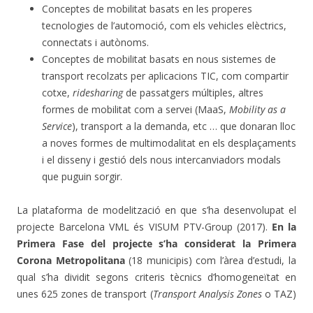
Conceptes de mobilitat basats en les properes
tecnologies de l’automoció, com els vehicles elèctrics,
connectats i autònoms.
Conceptes de mobilitat basats en nous sistemes de
transport recolzats per aplicacions TIC, com compartir
cotxe,
ridesharing
de passatgers múltiples, altres
formes de mobilitat com a servei (MaaS,
Mobility as a
Service
), transport a la demanda, etc … que donaran lloc
a noves formes de multimodalitat en els desplaçaments
i el disseny i gestió dels nous intercanviadors modals
que puguin sorgir.
La plataforma de modelització en que s’ha desenvolupat el
projecte Barcelona VML és VISUM PTV-Group (2017).
En la
Primera Fase del projecte s’ha considerat la Primera
Corona Metropolitana
(18 municipis) com l’àrea d’estudi, la
qual s’ha dividit segons criteris tècnics d’homogeneïtat en
unes 625 zones de transport (
Transport Analysis Zones
o TAZ)
.