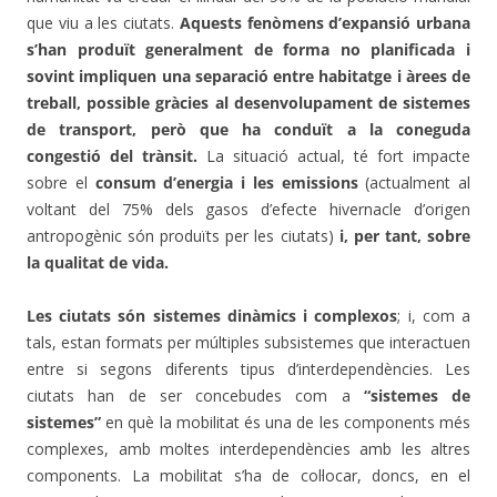
que viu a les ciutats.
Aquests fenòmens d’expansió urbana
s’han produït generalment de forma no planificada i
sovint impliquen una separació entre habitatge i àrees de
treball, possible gràcies al desenvolupament de sistemes
de transport, però que ha conduït a la coneguda
congestió del trànsit.
La situació actual, té fort impacte
sobre el
consum d’energia i les emissions
(actualment al
voltant del 75% dels gasos d’efecte hivernacle d’origen
antropogènic són produïts per les ciutats)
i, per tant, sobre
la qualitat de vida.
Les ciutats són sistemes dinàmics i complexos
; i, com a
tals, estan formats per múltiples subsistemes que interactuen
entre si segons diferents tipus d’interdependències. Les
ciutats han de ser concebudes com a
“sistemes de
sistemes”
en què la mobilitat és una de les components més
complexes, amb moltes interdependències amb les altres
components. La mobilitat s’ha de col·locar, doncs, en el