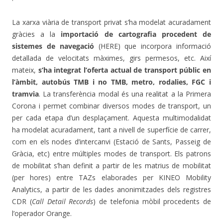
La xarxa viària de transport privat s’ha modelat acuradament
gràcies a la
importació de cartografia procedent de
sistemes de navegació
(HERE) que incorpora informació
detallada de velocitats màximes, girs permesos, etc. Així
mateix,
s’ha integrat l’oferta actual de transport públic en
l’àmbit, autobús TMB i no TMB, metro, rodalies, FGC i
tramvia
. La transferència modal és una realitat a la Primera
Corona i permet combinar diversos modes de transport, un
per cada etapa d’un desplaçament. Aquesta multimodalidat
ha modelat acuradament, tant a nivell de superfície de carrer,
com en els nodes d’intercanvi (Estació de Sants, Passeig de
Gràcia, etc) entre múltiples modes de transport. Els patrons
de mobilitat s’han definit a partir de les matrius de mobilitat
(per hores) entre TAZs elaborades per KINEO Mobility
Analytics, a partir de les dades anonimitzades dels registres
CDR (
Call Detail Records
) de telefonia mòbil procedents de
l’operador Orange.