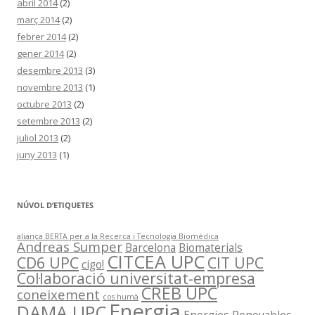
abril 2014
(2)
març 2014
(2)
febrer 2014
(2)
gener 2014
(2)
desembre 2013
(3)
novembre 2013
(1)
octubre 2013
(2)
setembre 2013
(2)
juliol 2013
(2)
juny 2013
(1)
NÚVOL D’ETIQUETES
aliança BERTA per a la Recerca i Tecnologia Biomèdica
Andreas Sumper
Barcelona
Biomaterials
CITCEA UPC
CD6 UPC
CIT UPC
cigo!
Col·laboració universitat-empresa
CREB UPC
coneixement
cos humà
Energia
DAMA UPC