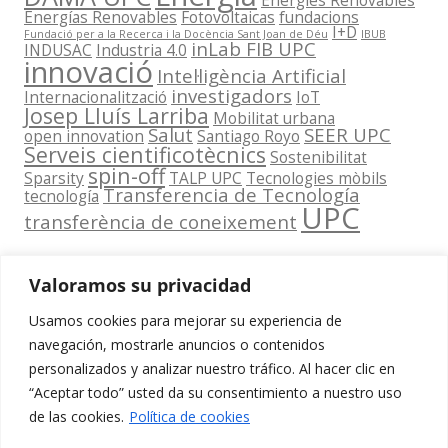
Energies Renovables
Energías Renovables
Fotovoltaicas
fundacions
I+D
Fundació per a la Recerca i la Docència Sant Joan de Déu
IBUB
inLab FIB UPC
INDUSAC
Industria 4.0
innovació
Intel·ligència Artificial
investigadors
Internacionalització
IoT
Josep Lluís Larriba
Mobilitat urbana
Salut
SEER UPC
open innovation
Santiago Royo
Serveis cientificotècnics
Sostenibilitat
spin-off
Sparsity
TALP UPC
Tecnologies mòbils
Transferencia de Tecnología
tecnología
UPC
transferència de coneixement
Valoramos su privacidad
Usamos cookies para mejorar su experiencia de
Contacta
navegación, mostrarle anuncios o contenidos
amb
personalizados y analizar nuestro tráfico. Al hacer clic en
www.cit.upc.edu
Segueix-nos
nosaltres
“Aceptar todo” usted da su consentimiento a nuestro uso
a:
Edifici
de las cookies.
Política de cookies
info.cit@upc.edu
Omega