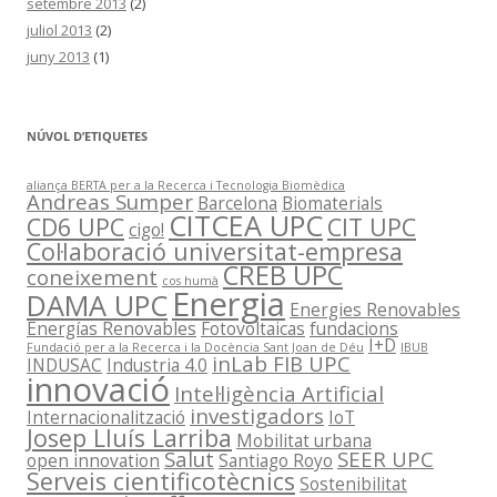
setembre 2013
(2)
juliol 2013
(2)
juny 2013
(1)
NÚVOL D’ETIQUETES
aliança BERTA per a la Recerca i Tecnologia Biomèdica
Andreas Sumper
Barcelona
Biomaterials
CITCEA UPC
CD6 UPC
CIT UPC
cigo!
Col·laboració universitat-empresa
CREB UPC
coneixement
cos humà
Energia
DAMA UPC
Energies Renovables
Energías Renovables
Fotovoltaicas
fundacions
I+D
Fundació per a la Recerca i la Docència Sant Joan de Déu
IBUB
inLab FIB UPC
INDUSAC
Industria 4.0
innovació
Intel·ligència Artificial
investigadors
Internacionalització
IoT
Josep Lluís Larriba
Mobilitat urbana
Salut
SEER UPC
open innovation
Santiago Royo
Serveis cientificotècnics
Sostenibilitat