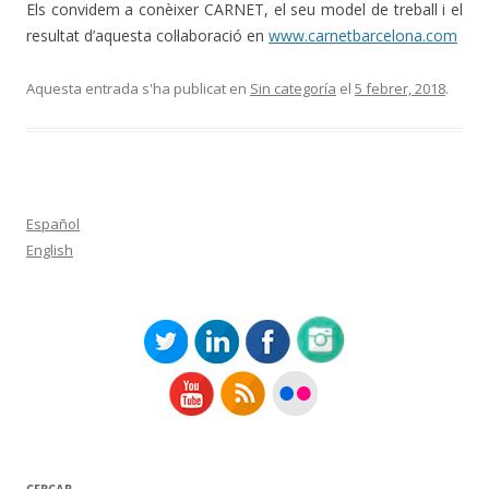
Els convidem a conèixer CARNET, el seu model de treball i el
resultat d’aquesta col·laboració en
www.carnetbarcelona.com
Aquesta entrada s'ha publicat en
Sin categoría
el
5 febrer, 2018
.
Español
English
CERCAR