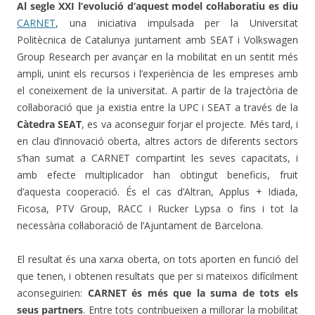
Al segle XXI l’evolució d’aquest model col·laboratiu es diu
CARNET
, una iniciativa impulsada per la Universitat
Politècnica de Catalunya juntament amb SEAT i Volkswagen
Group Research per avançar en la mobilitat en un sentit més
ampli, unint els recursos i l’experiència de les empreses amb
el coneixement de la universitat. A partir de la trajectòria de
col·laboració que ja existia entre la UPC i SEAT a través de la
Càtedra SEAT
, es va aconseguir forjar el projecte. Més tard, i
en clau d’innovació oberta, altres actors de diferents sectors
s’han sumat a CARNET compartint les seves capacitats, i
amb efecte multiplicador han obtingut beneficis, fruit
d’aquesta cooperació. És el cas d’Altran, Applus + Idiada,
Ficosa, PTV Group, RACC i Rucker Lypsa o fins i tot la
necessària col·laboració de l’Ajuntament de Barcelona.
El resultat és una xarxa oberta, on tots aporten en funció del
que tenen, i obtenen resultats que per si mateixos difícilment
aconseguirien:
CARNET és més que la suma de tots els
seus partners
. Entre tots contribueixen a millorar la mobilitat