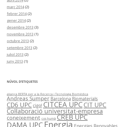
abril 2014
(2)
març 2014
(2)
febrer 2014
(2)
gener 2014
(2)
desembre 2013
(3)
novembre 2013
(1)
octubre 2013
(2)
setembre 2013
(2)
juliol 2013
(2)
juny 2013
(1)
NÚVOL D’ETIQUETES
aliança BERTA per a la Recerca i Tecnologia Biomèdica
Andreas Sumper
Barcelona
Biomaterials
CITCEA UPC
CD6 UPC
CIT UPC
cigo!
Col·laboració universitat-empresa
CREB UPC
coneixement
cos humà
Energia
DAMA UPC
Energies Renovables