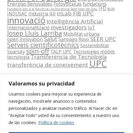
Energías Renovables
Fotovoltaicas
fundacions
I+D
Fundació per a la Recerca i la Docència Sant Joan de Déu
IBUB
inLab FIB UPC
INDUSAC
Industria 4.0
innovació
Intel·ligència Artificial
investigadors
Internacionalització
IoT
Josep Lluís Larriba
Mobilitat urbana
Salut
SEER UPC
open innovation
Santiago Royo
Serveis cientificotècnics
Sostenibilitat
spin-off
Sparsity
TALP UPC
Tecnologies mòbils
Transferencia de Tecnología
tecnología
UPC
transferència de coneixement
Valoramos su privacidad
Usamos cookies para mejorar su experiencia de
Contacta
navegación, mostrarle anuncios o contenidos
amb
personalizados y analizar nuestro tráfico. Al hacer clic en
www.cit.upc.edu
Segueix-nos
nosaltres
“Aceptar todo” usted da su consentimiento a nuestro uso
a:
Edifici
de las cookies.
Política de cookies
info.cit@upc.edu
Omega