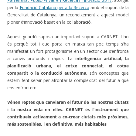
Partenariat Públic-Privat en Recerca i Innovació 2017
, atorgat
per la
Fundació Catalana per a la Recerca
amb el suport de la
Generalitat de Catalunya, un reconeixement a aquest model
pioner d’innovació basat en la col·laboració.
Aquest guardó suposa un important suport a CARNET. I ho
és perquè tot i que porta en marxa tan poc temps s’ha
manifestat un fort protagonisme en un sector que s’enfronta
a canvis profunds i ràpids. La
intel·ligència artificial, la
planificació urbana, el cotxe connectat, el cotxe
compartit o la conducció autònoma,
són conceptes que
estem fent servir per afrontar la complexitat del futur a què
ens enfrontem.
Vénen reptes que canviaran el futur de les nostres ciutats
i la nostra vida en elles. CARNET és l’instrument que
contribueix activament a co-crear ciutats més pròximes,
més sostenibles, i en definitiva, més habitables
.