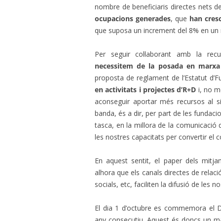
nombre de beneficiaris directes nets de
ocupacions generades
, que
han cresc
que suposa un increment del 8% en 
Per seguir col·laborant amb la rec
necessitem de la posada en marxa 
proposta de reglament de l’Estatut d’
en activitats i projectes d’R+D
i, no m
aconseguir aportar més recursos al si
banda, és a dir, per part de les fundacio
tasca, en la millora de la comunicació q
les nostres capacitats per convertir el
En aquest sentit, el paper dels mitj
alhora que els canals directes de relac
socials, etc, faciliten la difusió de les n
El dia 1 d’octubre es commemora el D
any consecutiu. Aquest és doncs un m