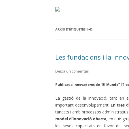
ARXIU D'ETIQUETES:
I+D
Les fundacions i la inno
Deixa un comentari
Publicat a Innovadores de “El Mundo” l’1 o
La gestió de la innovació, tant en e
important desenvolupament.
En tres 
tancats i amb processos administratius 
model d’innovació oberta
, en què gr
les seves capacitats en favor del se