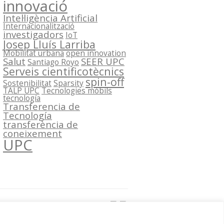
innovació
Intel·ligència Artificial
Internacionalització
investigadors
IoT
Josep Lluís Larriba
Mobilitat urbana
open innovation
Salut
SEER UPC
Santiago Royo
Serveis cientificotècnics
spin-off
Sostenibilitat
Sparsity
TALP UPC
Tecnologies mòbils
tecnología
Transferencia de
Tecnología
transferència de
coneixement
UPC
Segueix-nos a: