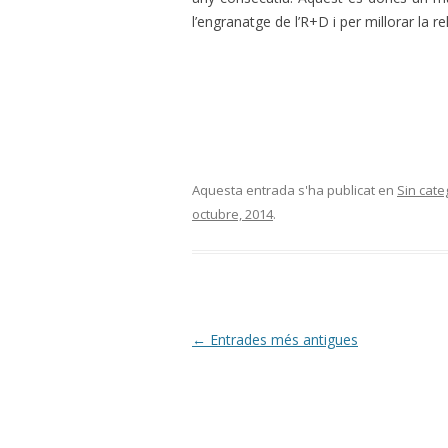
l’engranatge de l’R+D i per millorar la r
Aquesta entrada s'ha publicat en
Sin cate
octubre, 2014
.
Navegació
←
Entrades més antigues
per
les
entrades