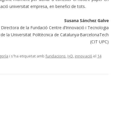
elació universitat empresa, en benefici de tots.
Susana Sánchez Galve
Directora de la Fundació Centre d’Innovació i Tecnologia
de la Universitat Politècnica de Catalunya·BarcelonaTech
(CIT UPC)
goría
i s'ha etiquetat amb
fundacions
,
I+D
,
innovació
el
14