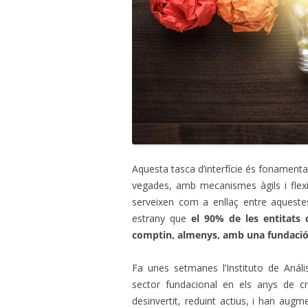
Aquesta tasca d’interfície és fonament
vegades, amb mecanismes àgils i flexib
serveixen com a enllaç entre aquestes
estrany que
el 90% de les entitats 
comptin, almenys, amb una fundació 
Fa unes setmanes l’Instituto de Análi
sector fundacional en els anys de cri
desinvertit, reduint actius, i han aug