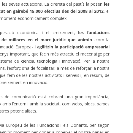
 les seves actuacions. La cirereta del pastís la posen
les
ut en gairebé 15.000 efectius des del 2008 al 2012
, el
un moment econòmicament complex.
uperació econòmica i el creixement,
les fundacions
de millores en el marc jurídic que animin
-com la
Fundació Europea-
i agilitzin la participació empresarial
enys important, que facin més atractiu el mecenatge per
stema de ciència, tecnologia i innovació. Per la nostra
ns, l’esforç s’ha de focalitzar, a més de reforçar la nostra
ue fem de les nostres activitats i serveis i, en resum, de
 coneixement en innovació.
ans de comunicació està cobrant una gran importància,
ió amb l’entorn i amb la societat, com webs, blocs, xarxes
ostres potencialitats.
ia Europeu de les Fundacions i els Donants, per segon
agnífic moment per donar a conèixer el nostre paper en