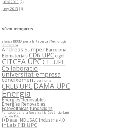
juliol 2013
(2)
juny 2013
(1)
NÚVOL D’ETIQUETES
aliança BERTA per a la Recerca i Tecnologia
Biomèdica
Andreas Sumper
Barcelona
CD6 UPC
Biomaterials
cigo!
CITCEA UPC
CIT UPC
Col·laboració
universitat-empresa
coneixement
cos humà
DAMA UPC
CREB UPC
Energia
Energies Renovables
Energías Renovables
Fotovoltaicas
fundacions
Fundació per a la Recerca i la Docència Sant
Joan de Déu
I+D
INDUSAC
Industria 4.0
IBUB
inLab FIB UPC