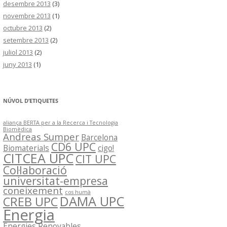
desembre 2013
(3)
novembre 2013
(1)
octubre 2013
(2)
setembre 2013
(2)
juliol 2013
(2)
juny 2013
(1)
NÚVOL D’ETIQUETES
aliança BERTA per a la Recerca i Tecnologia
Biomèdica
Andreas Sumper
Barcelona
CD6 UPC
Biomaterials
cigo!
CITCEA UPC
CIT UPC
Col·laboració
universitat-empresa
coneixement
cos humà
DAMA UPC
CREB UPC
Energia
Energies Renovables