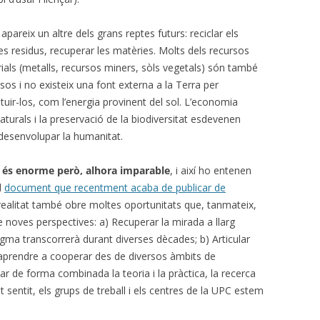
 apareix un altre dels grans reptes futurs: reciclar els
es residus, recuperar les matèries. Molts dels recursos
ials (metalls, recursos miners, sòls vegetals) són també
sos i no existeix una font externa a la Terra per
ituir-los, com l’energia provinent del sol. L’economia
naturals i la preservació de la biodiversitat esdevenen
 desenvolupar la humanitat.
a és enorme però, alhora imparable
, i així ho entenen
l
document que recentment acaba de publicar de
realitat també obre moltes oportunitats que, tanmateix,
 noves perspectives: a) Recuperar la mirada a llarg
digma transcorrerà durant diverses dècades; b) Articular
t, aprendre a cooperar des de diversos àmbits de
ar de forma combinada la teoria i la pràctica, la recerca
 sentit, els grups de treball i els centres de la UPC estem