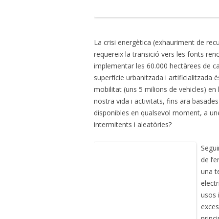
La crisi energètica (exhauriment de recur
requereix la transició vers les fonts r
implementar les 60.000 hectàrees de ca
superfície urbanitzada i artificialitzad
mobilitat (uns 5 milions de vehicles) en 
nostra vida i activitats, fins ara basade
disponibles en qualsevol moment, a unes
intermitents i aleatòries?
Segui
de l’e
una t
electr
usos 
exces
princi