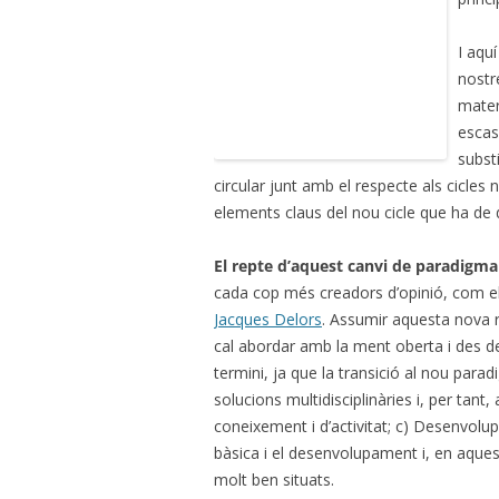
I aquí
nostr
mater
escas
subst
circular junt amb el respecte als cicles 
elements claus del nou cicle que ha de
El repte d’aquest canvi de paradigm
cada cop més creadors d’opinió, com e
Jacques Delors
. Assumir aquesta nova 
cal abordar amb la ment oberta i des de
termini, ja que la transició al nou para
solucions multidisciplinàries i, per tan
coneixement i d’activitat; c) Desenvolup
bàsica i el desenvolupament i, en aquest
molt ben situats.