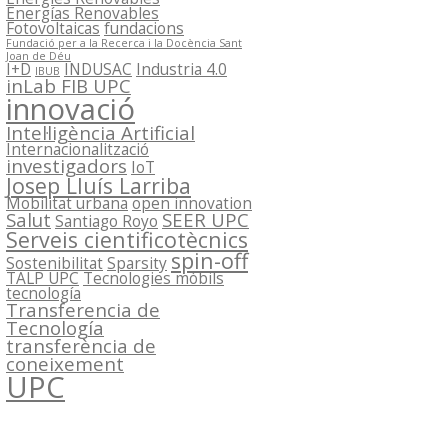
Energías Renovables
Fotovoltaicas
fundacions
Fundació per a la Recerca i la Docència Sant
Joan de Déu
I+D
INDUSAC
Industria 4.0
IBUB
inLab FIB UPC
innovació
Intel·ligència Artificial
Internacionalització
investigadors
IoT
Josep Lluís Larriba
Mobilitat urbana
open innovation
Salut
SEER UPC
Santiago Royo
Serveis cientificotècnics
spin-off
Sostenibilitat
Sparsity
TALP UPC
Tecnologies mòbils
tecnología
Transferencia de
Tecnología
transferència de
coneixement
UPC