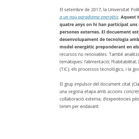
El setembre de 2017, la Universitat Pol
a un nou paradigma energètic
.
Aquest t
quatre anys on hi han participat uns
persones externes. El docuement estab
desenvolupament de tecnologia amb qu
model energètic preponderant en els
recursos no renovables. També analitza 
temàtiques: l’alimentació; l’habitabilitat;
(TIC); els processos tecnològics, i la g
El grup impulsor del document citat (Cl
una segona etapa amb accions concretes
col·laboració externa, d’experiències p
tenim per endavant.