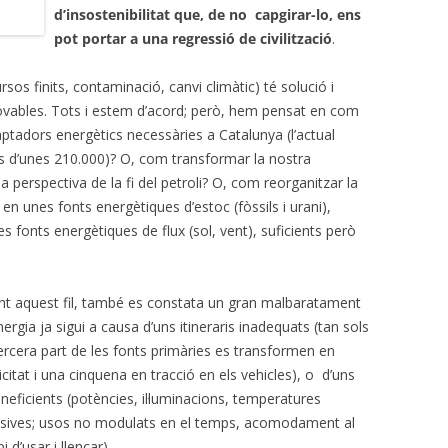
d’insostenibilitat que, de no capgirar-lo, ens
pot portar a una regressió de civilització
.
sos finits, contaminació, canvi climàtic) té solució i
enovables. Tots i estem d’acord; però, hem pensat en com
ptadors energètics necessàries a Catalunya (l’actual
a és d’unes 210.000)? O, com transformar la nostra
la perspectiva de la fi del petroli? O, com reorganitzar la
s en unes fonts energètiques d’estoc (fòssils i urani),
 fonts energètiques de flux (sol, vent), suficients però
nt aquest fil, també es constata un gran malbaratament
nergia ja sigui a causa d’uns itineraris inadequats (tan sols
ercera part de les fonts primàries es transformen en
icitat i una cinquena en tracció en els vehicles), o d’uns
ineficients (potències, il·luminacions, temperatures
sives; usos no modulats en el temps, acomodament al
pi d’usar i llençar).