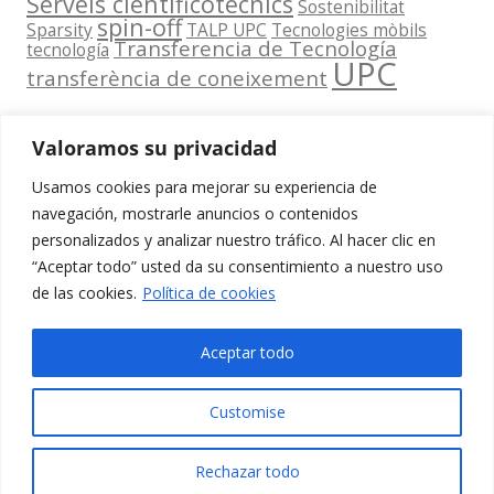
Serveis cientificotècnics
Sostenibilitat
spin-off
Sparsity
TALP UPC
Tecnologies mòbils
Transferencia de Tecnología
tecnología
UPC
transferència de coneixement
Valoramos su privacidad
Usamos cookies para mejorar su experiencia de
Contacta
navegación, mostrarle anuncios o contenidos
amb
personalizados y analizar nuestro tráfico. Al hacer clic en
www.cit.upc.edu
Segueix-nos
nosaltres
“Aceptar todo” usted da su consentimiento a nuestro uso
a:
Edifici
de las cookies.
Política de cookies
info.cit@upc.edu
Omega
(Planta 0)
+34 93 405 44
Aceptar todo
C/ Jordi
03
Girona 1-3
Customise
08034
Barcelona
Rechazar todo
(Espanya)