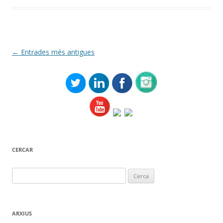
Navegació
←
Entrades més antigues
per
les
entrades
CERCAR
Cerca:
ARXIUS