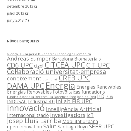
setembre 2013
(2)
juliol 2013
(2)
juny 2013
(1)
NÚVOL D’ETIQUETES
aliança BERTA per a la Recerca i Tecnologia Biomèdica
Andreas Sumper
Barcelona
Biomaterials
CITCEA UPC
CD6 UPC
CIT UPC
cigo!
Col·laboració universitat-empresa
CREB UPC
coneixement
cos humà
Energia
DAMA UPC
Energies Renovables
Energías Renovables
Fotovoltaicas
fundacions
I+D
Fundació per a la Recerca i la Docència Sant Joan de Déu
IBUB
inLab FIB UPC
INDUSAC
Industria 4.0
innovació
Intel·ligència Artificial
investigadors
Internacionalització
IoT
Josep Lluís Larriba
Mobilitat urbana
Salut
SEER UPC
open innovation
Santiago Royo