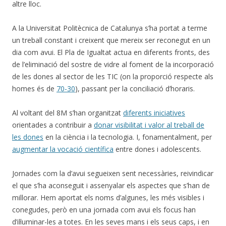
altre lloc.
A la Universitat Politècnica de Catalunya s’ha portat a terme
un treball constant i creixent que mereix ser reconegut en un
dia com avui. El Pla de Igualtat actua en diferents fronts, des
de l’eliminació del sostre de vidre al foment de la incorporació
de les dones al sector de les TIC (on la proporció respecte als
homes és de
70-30
), passant per la conciliació d’horaris.
Al voltant del 8M s’han organitzat
diferents iniciatives
orientades a contribuir a
donar visibilitat i valor al treball de
les dones
en la ciència i la tecnologia. I, fonamentalment, per
augmentar la vocació científica
entre dones i adolescents.
Jornades com la d’avui segueixen sent necessàries, reivindicar
el que s’ha aconseguit i assenyalar els aspectes que s’han de
millorar. Hem aportat els noms d’algunes, les més visibles i
conegudes, però en una jornada com avui els focus han
d’il·luminar-les a totes. En les seves mans i els seus caps, i en