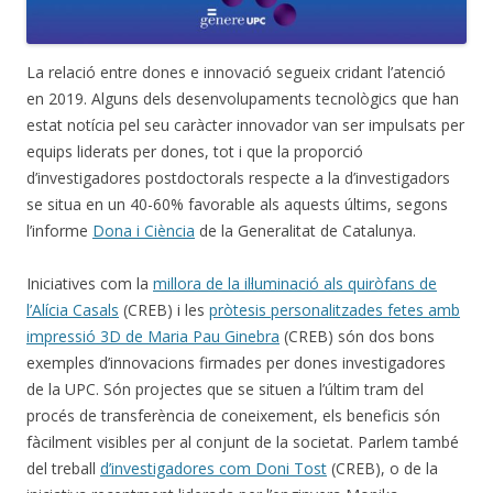
La relació entre dones e innovació segueix cridant l’atenció
en 2019. Alguns dels desenvolupaments tecnològics que han
estat notícia pel seu caràcter innovador van ser impulsats per
equips liderats per dones, tot i que la proporció
d’investigadores postdoctorals respecte a la d’investigadors
se situa en un 40-60% favorable als aquests últims, segons
l’informe
Dona i Ciència
de la Generalitat de Catalunya.
Iniciatives com la
millora de la il·luminació als quiròfans de
l’Alícia Casals
(CREB) ­i les
pròtesis personalitzades fetes amb
impressió 3D de Maria Pau Ginebra
(CREB) són dos bons
exemples d’innovacions firmades per dones investigadores
de la UPC. Són projectes que se situen a l’últim tram del
procés de transferència de coneixement, els beneficis són
fàcilment visibles per al conjunt de la societat. Parlem també
del treball
d’investigadores com Doni Tost
(CREB), o de la