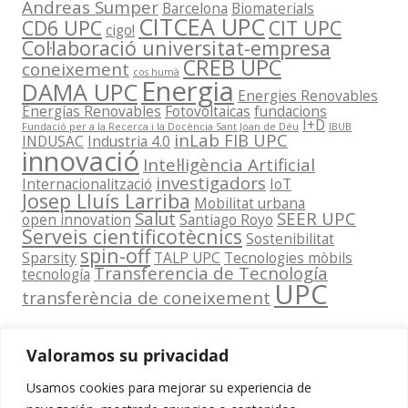
Andreas Sumper
Barcelona
Biomaterials
CITCEA UPC
CD6 UPC
CIT UPC
cigo!
Col·laboració universitat-empresa
CREB UPC
coneixement
cos humà
Energia
DAMA UPC
Energies Renovables
Energías Renovables
Fotovoltaicas
fundacions
I+D
Fundació per a la Recerca i la Docència Sant Joan de Déu
IBUB
inLab FIB UPC
INDUSAC
Industria 4.0
innovació
Intel·ligència Artificial
investigadors
Internacionalització
IoT
Josep Lluís Larriba
Mobilitat urbana
Salut
SEER UPC
open innovation
Santiago Royo
Serveis cientificotècnics
Sostenibilitat
spin-off
Sparsity
TALP UPC
Tecnologies mòbils
Transferencia de Tecnología
tecnología
UPC
transferència de coneixement
Valoramos su privacidad
Usamos cookies para mejorar su experiencia de
Contacta