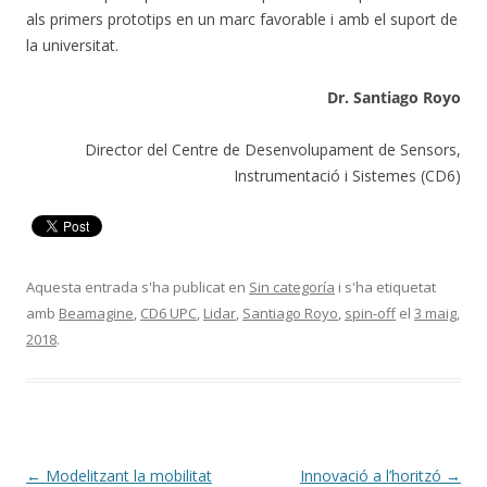
als primers prototips en un marc favorable i amb el suport de
la universitat.
Dr. Santiago Royo
Director del Centre de Desenvolupament de Sensors,
Instrumentació i Sistemes (CD6)
Aquesta entrada s'ha publicat en
Sin categoría
i s'ha etiquetat
amb
Beamagine
,
CD6 UPC
,
Lidar
,
Santiago Royo
,
spin-off
el
3 maig,
2018
.
Navegació
←
Modelitzant la mobilitat
Innovació a l’horitzó
→