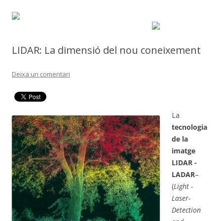
LIDAR: La dimensió del nou coneixement
Deixa un comentari
La
tecnologia
de la
imatge
LIDAR -
LADAR
–
(
Light -
Laser-
Detection