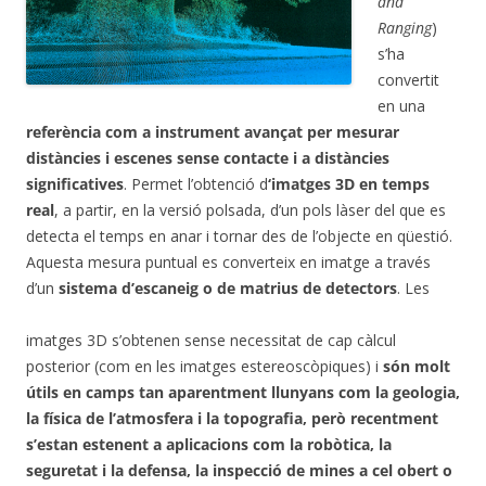
and
Ranging
)
s’ha
convertit
en una
referència com a instrument avançat per mesurar
distàncies i escenes sense contacte i a distàncies
significatives
. Permet l’obtenció d
‘imatges 3D en temps
real
, a partir, en la versió polsada, d’un pols làser del que es
detecta el temps en anar i tornar des de l’objecte en qüestió.
Aquesta mesura puntual es converteix en imatge a través
d’un
sistema d’escaneig o de matrius de detectors
. Les
imatges 3D s’obtenen sense necessitat de cap càlcul
posterior (com en les imatges estereoscòpiques) i
són molt
útils en camps tan aparentment llunyans com la geologia,
la física de l’atmosfera i la topografia, però recentment
s’estan estenent a aplicacions com la robòtica, la
seguretat i la defensa, la inspecció de mines a cel obert o