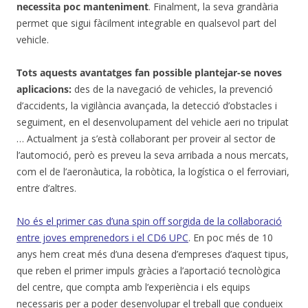
necessita poc manteniment
. Finalment, la seva grandària
permet que sigui fàcilment integrable en qualsevol part del
vehicle.
Tots aquests avantatges fan possible plantejar-se noves
aplicacions:
des de la navegació de vehicles, la prevenció
d’accidents, la vigilància avançada, la detecció d’obstacles i
seguiment, en el desenvolupament del vehicle aeri no tripulat
… Actualment ja s’està col·laborant per proveir al sector de
l’automoció, però es preveu la seva arribada a nous mercats,
com el de l’aeronàutica, la robòtica, la logística o el ferroviari,
entre d’altres.
No és el primer cas d’una spin off sorgida de la col·laboració
entre joves emprenedors i el CD6 UPC
. En poc més de 10
anys hem creat més d’una desena d’empreses d’aquest tipus,
que reben el primer impuls gràcies a l’aportació tecnològica
del centre, que compta amb l’experiència i els equips
necessaris per a poder desenvolupar el treball que condueix