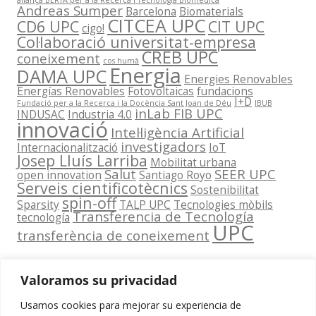
aliança BERTA per a la Recerca i Tecnologia Biomèdica
Andreas Sumper
Barcelona
Biomaterials
CITCEA UPC
CD6 UPC
CIT UPC
cigo!
Col·laboració universitat-empresa
CREB UPC
coneixement
cos humà
Energia
DAMA UPC
Energies Renovables
Energías Renovables
Fotovoltaicas
fundacions
I+D
Fundació per a la Recerca i la Docència Sant Joan de Déu
IBUB
inLab FIB UPC
INDUSAC
Industria 4.0
innovació
Intel·ligència Artificial
investigadors
Internacionalització
IoT
Josep Lluís Larriba
Mobilitat urbana
Salut
SEER UPC
open innovation
Santiago Royo
Serveis cientificotècnics
Sostenibilitat
spin-off
Sparsity
TALP UPC
Tecnologies mòbils
Transferencia de Tecnología
tecnología
UPC
transferència de coneixement
Valoramos su privacidad
Usamos cookies para mejorar su experiencia de