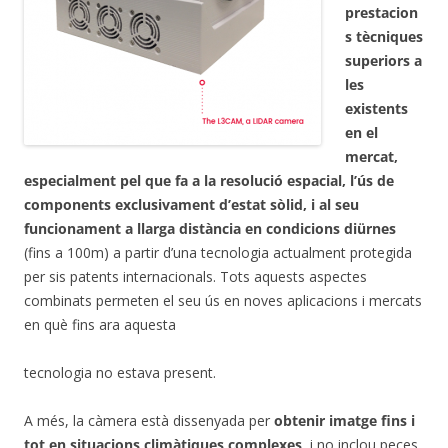
prestacion
s tècniques
superiors a
les
existents
en el
mercat,
especialment pel que fa a la resolució espacial, l’ús de
components exclusivament d’estat sòlid, i al seu
funcionament a llarga distància en condicions diürnes
(fins a 100m) a partir d’una tecnologia actualment protegida
per sis patents internacionals. Tots aquests aspectes
combinats permeten el seu ús en noves aplicacions i mercats
en què fins ara aquesta
tecnologia no estava present.
A més, la càmera està dissenyada per
obtenir imatge fins i
tot en situacions climàtiques complexes
, i no inclou peces