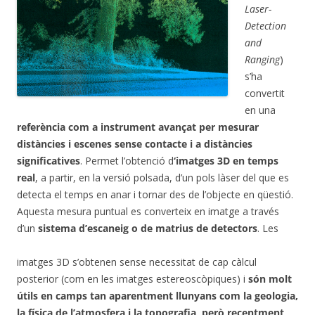
Laser-
Detection
and
Ranging
)
s’ha
convertit
en una
referència com a instrument avançat per mesurar
distàncies i escenes sense contacte i a distàncies
significatives
. Permet l’obtenció d
‘imatges 3D en temps
real
, a partir, en la versió polsada, d’un pols làser del que es
detecta el temps en anar i tornar des de l’objecte en qüestió.
Aquesta mesura puntual es converteix en imatge a través
d’un
sistema d’escaneig o de matrius de detectors
. Les
imatges 3D s’obtenen sense necessitat de cap càlcul
posterior (com en les imatges estereoscòpiques) i
són molt
útils en camps tan aparentment llunyans com la geologia,
la física de l’atmosfera i la topografia, però recentment