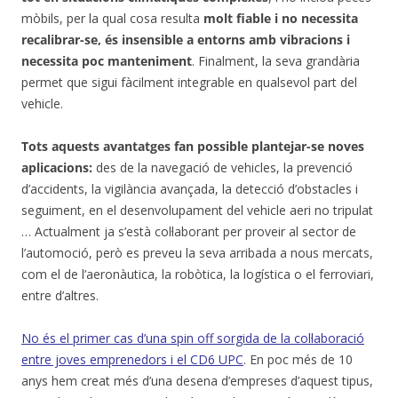
mòbils, per la qual cosa resulta
molt fiable i no necessita
recalibrar-se, és insensible a entorns amb vibracions i
necessita poc manteniment
. Finalment, la seva grandària
permet que sigui fàcilment integrable en qualsevol part del
vehicle.
Tots aquests avantatges fan possible plantejar-se noves
aplicacions:
des de la navegació de vehicles, la prevenció
d’accidents, la vigilància avançada, la detecció d’obstacles i
seguiment, en el desenvolupament del vehicle aeri no tripulat
… Actualment ja s’està col·laborant per proveir al sector de
l’automoció, però es preveu la seva arribada a nous mercats,
com el de l’aeronàutica, la robòtica, la logística o el ferroviari,
entre d’altres.
No és el primer cas d’una spin off sorgida de la col·laboració
entre joves emprenedors i el CD6 UPC
. En poc més de 10
anys hem creat més d’una desena d’empreses d’aquest tipus,