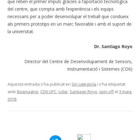
que reben el primer impuls gràcies a l’aportació tecnològica
del centre, que compta amb l’experiència i els equips
necessaris per a poder desenvolupar el treball que condueix
als primers prototips en un marc favorable i amb el suport de
la universitat.
Dr. Santiago Royo
Director del Centre de Desenvolupament de Sensors,
Instrumentació i Sistemes (CD6)
Aquesta entrada s'ha publicat en
Sin categoría
i s'ha etiquetat
amb
Beamagine
,
CD6 UPC
,
Lidar
,
Santiago Royo
,
spin-off
el
3 maig,
2018
.