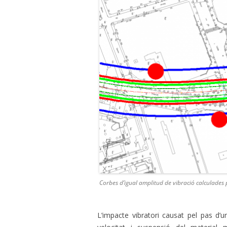
Corbes d’igual amplitud de vibració calculades 
L’impacte vibratori causat pel pas d’u