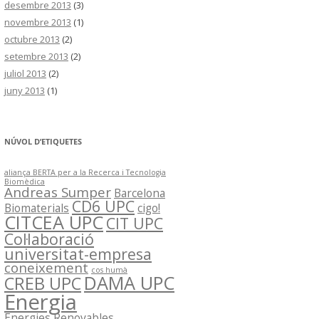
desembre 2013
(3)
novembre 2013
(1)
octubre 2013
(2)
setembre 2013
(2)
juliol 2013
(2)
juny 2013
(1)
NÚVOL D’ETIQUETES
aliança BERTA per a la Recerca i Tecnologia
Biomèdica
Andreas Sumper
Barcelona
CD6 UPC
Biomaterials
cigo!
CITCEA UPC
CIT UPC
Col·laboració
universitat-empresa
coneixement
cos humà
DAMA UPC
CREB UPC
Energia
Energies Renovables