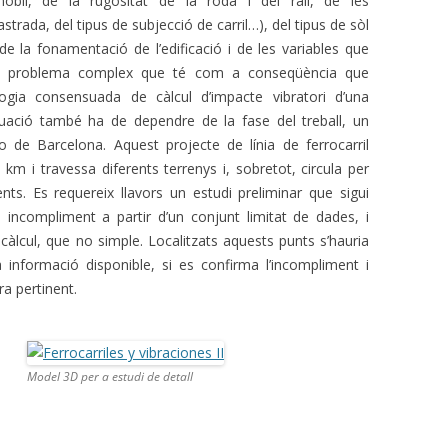
mòbil, de la rugositat de la roda i del rail, de les
astrada, del tipus de subjecció de carril…), del tipus de sòl
 de la fonamentació de l’edificació i de les variables que
 un problema complex que té com a conseqüència que
gia consensuada de càlcul d’impacte vibratori d’una
aluació també ha de dependre de la fase del treball, un
 de Barcelona. Aquest projecte de línia de ferrocarril
m i travessa diferents terrenys i, sobretot, circula per
rents. Es requereix llavors un estudi preliminar que sigui
 incompliment a partir d’un conjunt limitat de dades, i
àlcul, que no simple. Localitzats aquests punts s’hauria
 la informació disponible, si es confirma l’incompliment i
ra pertinent.
Model 3D per a estudi de detall