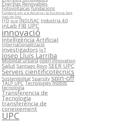
Energías Renovables
Fotovoltaicas
fundacions
Fundació per a la Recerca i la Docència Sant
Joan de Déu
I+D
INDUSAC
Industria 4.0
IBUB
inLab FIB UPC
innovació
Intel·ligència Artificial
Internacionalització
investigadors
IoT
Josep Lluís Larriba
Mobilitat urbana
open innovation
Salut
SEER UPC
Santiago Royo
Serveis cientificotècnics
spin-off
Sostenibilitat
Sparsity
TALP UPC
Tecnologies mòbils
tecnología
Transferencia de
Tecnología
transferència de
coneixement
UPC