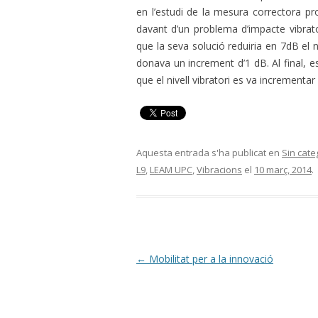
en l’estudi de la mesura correctora pr
davant d’un problema d’impacte vibrato
que la seva solució reduiria en 7dB el n
donava un increment d’1 dB. Al final, es
que el nivell vibratori es va incrementa
Aquesta entrada s'ha publicat en
Sin cate
L9
,
LEAM UPC
,
Vibracions
el
10 març, 2014
.
Navegació
←
Mobilitat per a la innovació
per
les