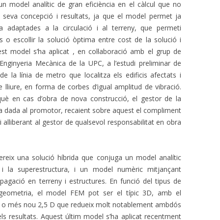
n model analític de gran eficiència en el càlcul que no
 seva concepció i resultats, ja que el model permet ja
ia adaptades a la circulació i al terreny, que permeti
s o escollir la solució òptima entre cost de la solució i
est model s’ha aplicat , en col·laboració amb el grup de
Enginyeria Mecànica de la UPC, a l’estudi preliminar de
 la línia de metro que localitza els edificis afectats i
e lliure, en forma de corbes d’igual amplitud de vibració.
rquè en cas d’obra de nova construcció, el gestor de la
ta dada al promotor, recaient sobre aquest el compliment
ió i alliberant al gestor de qualsevol responsabilitat en obra
reix una solució híbrida que conjuga un model analític
t i la superestructura, i un model numèric mitjançant
ropagació en terreny i estructures. En funció del tipus de
 geometria, el model FEM pot ser el típic 3D, amb el
, o més nou 2,5 D que redueix molt notablement ambdós
els resultats. Aquest últim model s’ha aplicat recentment