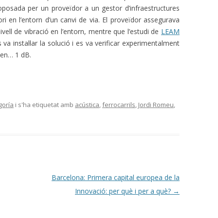
oposada per un proveïdor a un gestor d’infraestructures
ri en l’entorn d’un canvi de via. El proveïdor assegurava
ivell de vibració en l’entorn, mentre que l’estudi de
LEAM
 va instal·lar la solució i es va verificar experimentalment
r en… 1 dB.
goría
i s'ha etiquetat amb
acústica
,
ferrocarrils
,
Jordi Romeu
,
Barcelona: Primera capital europea de la
Innovació: per què i per a què?
→