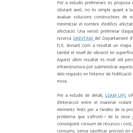
Per a estudis preliminars es proposa u
obstant això, no és simple quant a la
avaluar solucions constructives de v
minimitzar el nombre d’edificis afectat
afectació. Una versió preliminar d’aqu
recerca
GREVTAM
del Departament d’
l’L9, donant com a resultat un mapa de
també el nivell de vibració en superfíci
Aquest últim resultat és molt útil pe
infraestructura pot subministrar aques
dels requisits en l’interior de l’edificac
nova.
Per a estudis de detall,
LEAM UPC
ofe
d’interacció entre el material rodan
elements finits per a l’anàlisi de la p
problema que s’afronti i de la seva
conseqüent consum de recursos i cost
consums, sense sacrificar precisió en 