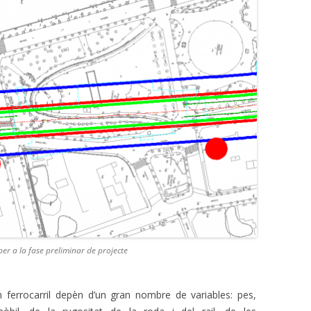
per a la fase preliminar de projecte
n ferrocarril depèn d’un gran nombre de variables: pes,