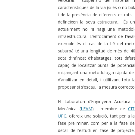
velocitat i suspensió del material 
característiques de la via (si és o no bal
i de la presència de diferents estrats,
defineixen la seva estructura… És
actualment no hi hagi una metodolo
infraestructura. L’enfocament de l’av
exemple és el cas de la L9 del metro
suburbà té una longitud de més de 40 k
sota d’infinitat d’habitatges, tots dife
capaç de localitzar punts de potencial
mitjançant una metodologia ràpida de c
d’analitzar en detall, i utilitzant tota
proposar si s’escau, la mesura correcto
El Laboratori d’Enginyeria Acústica i
Mecànica (
LEAM
) , membre de
CIT
UPC
, ofereix una solució, tant per a la
fase preliminar, com per a la fase de
detall de l’estudi en fase de projecte.