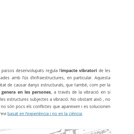
 països desenvolupats regula l’
impacte vibratori
de les
onades amb l’ús d’infraestructures, en particular. Aquesta
ilitat de causar danys estructurals, que també, com per la
n genera en les persones
, a través de la vibració en si
r les estructures subjectes a vibració. No obstant això , no
i no són pocs els conflictes que apareixen i es solucionen
revi
basat en l’experiència i no en la ciència
.