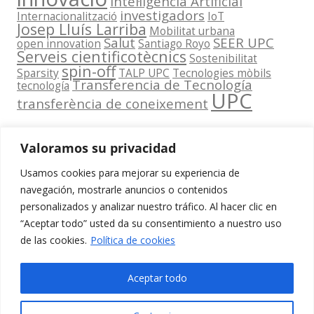
Intel·ligència Artificial
investigadors
Internacionalització
IoT
Josep Lluís Larriba
Mobilitat urbana
Salut
SEER UPC
open innovation
Santiago Royo
Serveis cientificotècnics
Sostenibilitat
spin-off
Sparsity
TALP UPC
Tecnologies mòbils
Transferencia de Tecnología
tecnología
UPC
transferència de coneixement
Valoramos su privacidad
Usamos cookies para mejorar su experiencia de
Contacta
navegación, mostrarle anuncios o contenidos
amb
personalizados y analizar nuestro tráfico. Al hacer clic en
www.cit.upc.edu
Segueix-nos
nosaltres
“Aceptar todo” usted da su consentimiento a nuestro uso
a:
Edifici
de las cookies.
Política de cookies
info.cit@upc.edu
Omega
(Planta 0)
+34 93 405 44
Aceptar todo
C/ Jordi
03
Girona 1-3