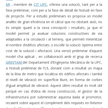
M
) , membre de
CIT UPC
, ofereix una solució, tant per a la
fase preliminar, com per a la fase de detall de l’estudi en fase
de projecte. Per a estudis preliminars es proposa un model
analític de gran eficiència en el càlcul que no obstant això, no
és simple quant a la seva concepció i resultats, ja que el
model permet ja avaluar solucions constructives de via
adaptades a la circulació i al terreny, que permeti minimitzar
el nombre d’edificis afectats o escollir la solució òptima entre
cost de la solució i afectació. Una versió preliminar d’aquest
model s’ha aplicat , en col·laboració amb el grup de recerca
GREVTAM
del Departament d’Enginyeria Mecànica de la UPC,
a l’estudi preliminar de l’L9, donant com a resultat un mapa
de la línia de metro que localitza els edificis afectats i també
el nivell de vibració en superfície lliure, en forma de corbes
d’igual amplitud de vibració. Aquest últim resultat és molt útil
perquè en cas d’obra de nova construcció, el gestor de la
infraestructura pot subministrar aquesta dada al promotor,
recaient sobre aquest el compliment dels requisits en l’interior