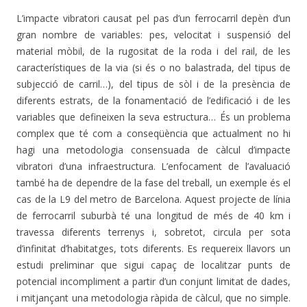
L’impacte vibratori causat pel pas d’un ferrocarril depèn d’un
gran nombre de variables: pes, velocitat i suspensió del
material mòbil, de la rugositat de la roda i del rail, de les
característiques de la via (si és o no balastrada, del tipus de
subjecció de carril…), del tipus de sòl i de la presència de
diferents estrats, de la fonamentació de l’edificació i de les
variables que defineixen la seva estructura… És un problema
complex que té com a conseqüència que actualment no hi
hagi una metodologia consensuada de càlcul d’impacte
vibratori d’una infraestructura. L’enfocament de l’avaluació
també ha de dependre de la fase del treball, un exemple és el
cas de la L9 del metro de Barcelona. Aquest projecte de línia
de ferrocarril suburbà té una longitud de més de 40 km i
travessa diferents terrenys i, sobretot, circula per sota
d’infinitat d’habitatges, tots diferents. Es requereix llavors un
estudi preliminar que sigui capaç de localitzar punts de
potencial incompliment a partir d’un conjunt limitat de dades,
i mitjançant una metodologia ràpida de càlcul, que no simple.