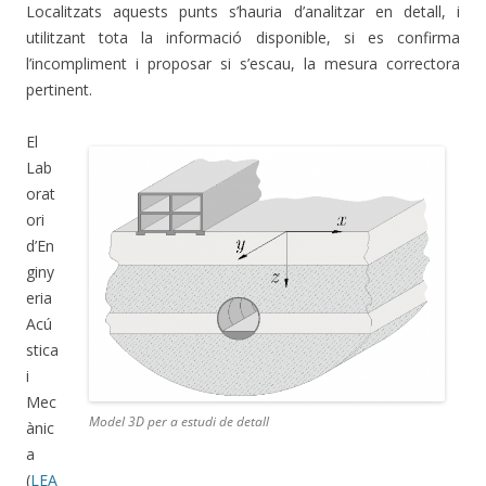
Localitzats aquests punts s’hauria d’analitzar en detall, i
utilitzant tota la informació disponible, si es confirma
l’incompliment i proposar si s’escau, la mesura correctora
pertinent.
El
Lab
orat
ori
d’En
giny
eria
Acú
stica
i
Mec
Model 3D per a estudi de detall
ànic
a
(
LEA