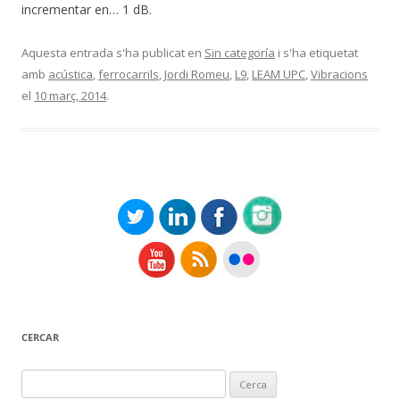
incrementar en… 1 dB.
Aquesta entrada s'ha publicat en
Sin categoría
i s'ha etiquetat
amb
acústica
,
ferrocarrils
,
Jordi Romeu
,
L9
,
LEAM UPC
,
Vibracions
el
10 març, 2014
.
CERCAR
Cerca: