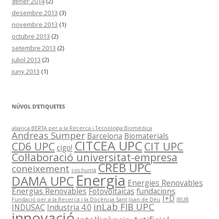
gener 2014
(2)
desembre 2013
(3)
novembre 2013
(1)
octubre 2013
(2)
setembre 2013
(2)
juliol 2013
(2)
juny 2013
(1)
NÚVOL D’ETIQUETES
aliança BERTA per a la Recerca i Tecnologia Biomèdica
Andreas Sumper
Barcelona
Biomaterials
CITCEA UPC
CD6 UPC
CIT UPC
cigo!
Col·laboració universitat-empresa
CREB UPC
coneixement
cos humà
Energia
DAMA UPC
Energies Renovables
Energías Renovables
Fotovoltaicas
fundacions
I+D
Fundació per a la Recerca i la Docència Sant Joan de Déu
IBUB
inLab FIB UPC
INDUSAC
Industria 4.0
innovació