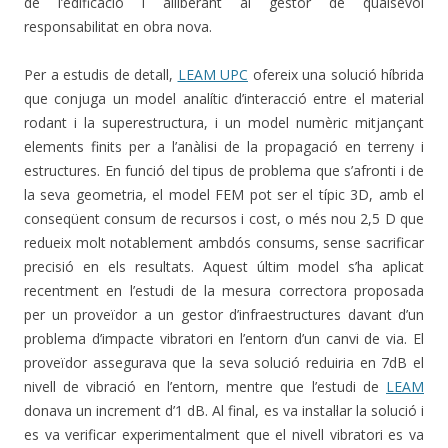
de l’edificació i alliberant al gestor de qualsevol
responsabilitat en obra nova.
Per a estudis de detall,
LEAM UPC
ofereix una solució híbrida
que conjuga un model analític d’interacció entre el material
rodant i la superestructura, i un model numèric mitjançant
elements finits per a l’anàlisi de la propagació en terreny i
estructures. En funció del tipus de problema que s’afronti i de
la seva geometria, el model FEM pot ser el típic 3D, amb el
conseqüent consum de recursos i cost, o més nou 2,5 D que
redueix molt notablement ambdós consums, sense sacrificar
precisió en els resultats. Aquest últim model s’ha aplicat
recentment en l’estudi de la mesura correctora proposada
per un proveïdor a un gestor d’infraestructures davant d’un
problema d’impacte vibratori en l’entorn d’un canvi de via. El
proveïdor assegurava que la seva solució reduiria en 7dB el
nivell de vibració en l’entorn, mentre que l’estudi de
LEAM
donava un increment d’1 dB. Al final, es va instal·lar la solució i
es va verificar experimentalment que el nivell vibratori es va