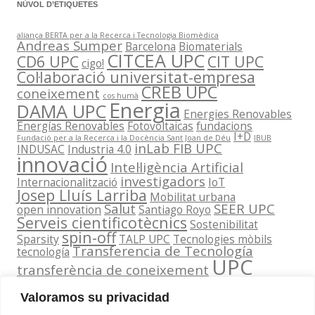
NÚVOL D’ETIQUETES
aliança BERTA per a la Recerca i Tecnologia Biomèdica
Andreas Sumper
Barcelona
Biomaterials
CITCEA UPC
CD6 UPC
CIT UPC
cigo!
Col·laboració universitat-empresa
CREB UPC
coneixement
cos humà
Energia
DAMA UPC
Energies Renovables
Energías Renovables
Fotovoltaicas
fundacions
I+D
Fundació per a la Recerca i la Docència Sant Joan de Déu
IBUB
inLab FIB UPC
INDUSAC
Industria 4.0
innovació
Intel·ligència Artificial
investigadors
Internacionalització
IoT
Josep Lluís Larriba
Mobilitat urbana
Salut
SEER UPC
open innovation
Santiago Royo
Serveis cientificotècnics
Sostenibilitat
spin-off
Sparsity
TALP UPC
Tecnologies mòbils
Transferencia de Tecnología
tecnología
UPC
transferència de coneixement
Valoramos su privacidad