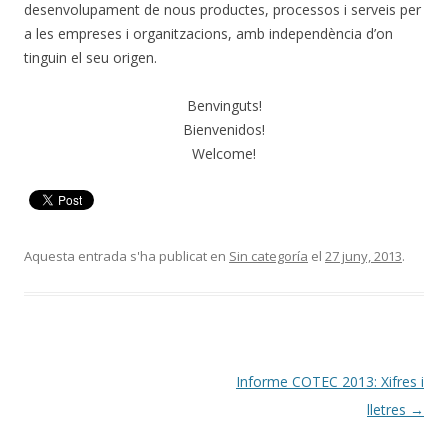
desenvolupament de nous productes, processos i serveis per
a les empreses i organitzacions, amb independència d’on
tinguin el seu origen.
Benvinguts!
Bienvenidos!
Welcome!
Aquesta entrada s'ha publicat en
Sin categoría
el
27 juny, 2013
.
Informe COTEC 2013: Xifres i
Navegació
lletres
→
per
les