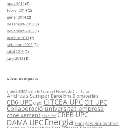
març 2014
(2)
febrer 2014
(2)
gener 2014
(2)
desembre 2013
(3)
novembre 2013
(1)
octubre 2013
(2)
setembre 2013
(2)
juliol 2013
(2)
juny 2013
(1)
NÚVOL D’ETIQUETES
aliança BERTA per a la Recerca i Tecnologia Biomèdica
Andreas Sumper
Barcelona
Biomaterials
CITCEA UPC
CD6 UPC
CIT UPC
cigo!
Col·laboració universitat-empresa
CREB UPC
coneixement
cos humà
Energia
DAMA UPC
Energies Renovables