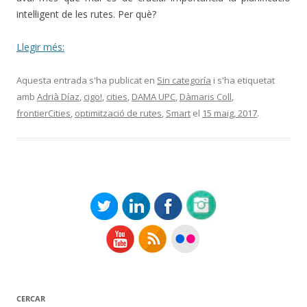
intel·ligent de les rutes.
Per què?
Llegir més:
Aquesta entrada s'ha publicat en
Sin categoría
i s'ha etiquetat
amb
Adrià Díaz
,
cigo!
,
cities
,
DAMA UPC
,
Dàmaris Coll
,
frontierCities
,
optimització de rutes
,
Smart
el
15 maig, 2017
.
CERCAR