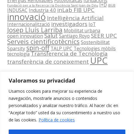
Energías Renovables
Fotovoltaicas
fundacions
I+D
Fundació per a la Recerca i la Docència Sant Joan de Déu
IBUB
inLab FIB UPC
INDUSAC
Industria 4.0
innovació
Intel·ligència Artificial
investigadors
Internacionalització
IoT
Josep Lluís Larriba
Mobilitat urbana
Salut
SEER UPC
open innovation
Santiago Royo
Serveis cientificotècnics
Sostenibilitat
spin-off
Sparsity
TALP UPC
Tecnologies mòbils
Transferencia de Tecnología
tecnología
UPC
transferència de coneixement
Valoramos su privacidad
Usamos cookies para mejorar su experiencia de
Contacta
navegación, mostrarle anuncios o contenidos
amb
personalizados y analizar nuestro tráfico. Al hacer clic en
www.cit.upc.edu
Segueix-nos
nosaltres
“Aceptar todo” usted da su consentimiento a nuestro uso
a:
Edifici
de las cookies.
Política de cookies
info.cit@upc.edu
Omega
(Planta 0)