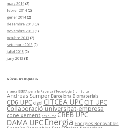
març 2014
(2)
febrer 2014
(2)
gener 2014
(2)
desembre 2013
(3)
novembre 2013
(1)
octubre 2013
(2)
setembre 2013
(2)
juliol 2013
(2)
juny 2013
(1)
NÚVOL D’ETIQUETES
aliança BERTA per a la Recerca i Tecnologia Biomèdica
Andreas Sumper
Barcelona
Biomaterials
CITCEA UPC
CD6 UPC
CIT UPC
cigo!
Col·laboració universitat-empresa
CREB UPC
coneixement
cos humà
Energia
DAMA UPC
Energies Renovables