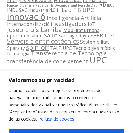
Energías Renovables
Fotovoltaicas
fundacions
I+D
Fundació per a la Recerca i la Docència Sant Joan de Déu
IBUB
inLab FIB UPC
INDUSAC
Industria 4.0
innovació
Intel·ligència Artificial
investigadors
Internacionalització
IoT
Josep Lluís Larriba
Mobilitat urbana
Salut
SEER UPC
open innovation
Santiago Royo
Serveis cientificotècnics
Sostenibilitat
spin-off
Sparsity
TALP UPC
Tecnologies mòbils
Transferencia de Tecnología
tecnología
UPC
transferència de coneixement
Valoramos su privacidad
Usamos cookies para mejorar su experiencia de
Contacta
navegación, mostrarle anuncios o contenidos
amb
personalizados y analizar nuestro tráfico. Al hacer clic en
www.cit.upc.edu
Segueix-nos
nosaltres
“Aceptar todo” usted da su consentimiento a nuestro uso
a:
Edifici
de las cookies.
Política de cookies
info.cit@upc.edu
Omega
(Planta 0)