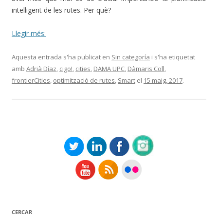
intel·ligent de les rutes.
Per què?
Llegir més:
Aquesta entrada s'ha publicat en
Sin categoría
i s'ha etiquetat
amb
Adrià Díaz
,
cigo!
,
cities
,
DAMA UPC
,
Dàmaris Coll
,
frontierCities
,
optimització de rutes
,
Smart
el
15 maig, 2017
.
CERCAR