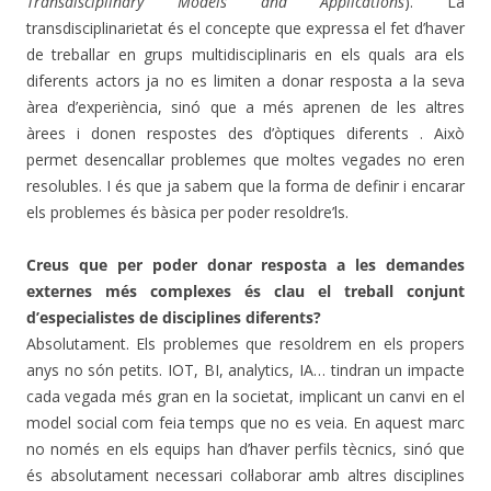
Transdisciplinary Models and Applications
). La
transdisciplinarietat és el concepte que expressa el fet d’haver
de treballar en grups multidisciplinaris en els quals ara els
diferents actors ja no es limiten a donar resposta a la seva
àrea d’experiència, sinó que a més aprenen de les altres
àrees i donen respostes des d’òptiques diferents . Això
permet desencallar problemes que moltes vegades no eren
resolubles. I és que ja sabem que la forma de definir i encarar
els problemes és bàsica per poder resoldre’ls.
Creus que per poder donar resposta a les demandes
externes més complexes és clau el treball conjunt
d’especialistes de disciplines diferents?
Absolutament. Els problemes que resoldrem en els propers
anys no són petits. IOT, BI, analytics, IA… tindran un impacte
cada vegada més gran en la societat, implicant un canvi en el
model social com feia temps que no es veia. En aquest marc
no només en els equips han d’haver perfils tècnics, sinó que
és absolutament necessari col·laborar amb altres disciplines