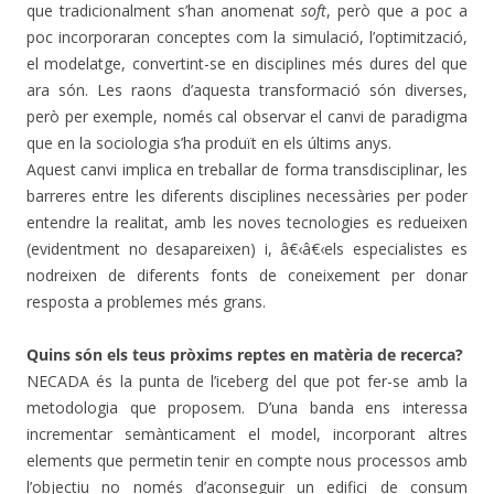
que tradicionalment s’han anomenat
soft
, però que a poc a
poc incorporaran conceptes com la simulació, l’optimització,
el modelatge, convertint-se en disciplines més dures del que
ara són. Les raons d’aquesta transformació són diverses,
però per exemple, només cal observar el canvi de paradigma
que en la sociologia s’ha produït en els últims anys.
Aquest canvi implica en treballar de forma transdisciplinar, les
barreres entre les diferents disciplines necessàries per poder
entendre la realitat, amb les noves tecnologies es redueixen
(evidentment no desapareixen) i, â€‹â€‹els especialistes es
nodreixen de diferents fonts de coneixement per donar
resposta a problemes més grans.
Quins són els teus pròxims reptes en matèria de recerca?
NECADA és la punta de l’iceberg del que pot fer-se amb la
metodologia que proposem. D’una banda ens interessa
incrementar semànticament el model, incorporant altres
elements que permetin tenir en compte nous processos amb
l’objectiu no només d’aconseguir un edifici de consum