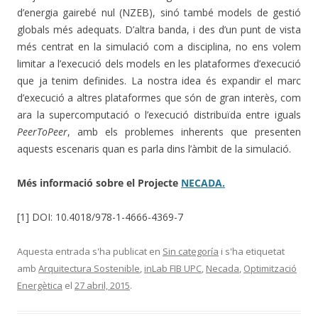
d’energia gairebé nul (NZEB), sinó també models de gestió
globals més adequats. D’altra banda, i des d’un punt de vista
més centrat en la simulació com a disciplina, no ens volem
limitar a l’execució dels models en les plataformes d’execució
que ja tenim definides. La nostra idea és expandir el marc
d’execució a altres plataformes que són de gran interès, com
ara la supercomputació o l’execució distribuïda entre iguals
PeerToPeer
, amb els problemes inherents que presenten
aquests escenaris quan es parla dins l’àmbit de la simulació.
Més informació sobre el Projecte
NECADA.
[1] DOI: 10.4018/978-1-4666-4369-7
Aquesta entrada s'ha publicat en
Sin categoría
i s'ha etiquetat
amb
Arquitectura Sostenible
,
inLab FIB UPC
,
Necada
,
Optimització
Energètica
el
27 abril, 2015
.