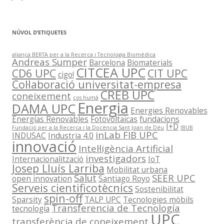
NÚVOL D’ETIQUETES
aliança BERTA per a la Recerca i Tecnologia Biomèdica
Andreas Sumper
Barcelona
Biomaterials
CITCEA UPC
CD6 UPC
CIT UPC
cigo!
Col·laboració universitat-empresa
CREB UPC
coneixement
cos humà
Energia
DAMA UPC
Energies Renovables
Energías Renovables
Fotovoltaicas
fundacions
I+D
Fundació per a la Recerca i la Docència Sant Joan de Déu
IBUB
inLab FIB UPC
INDUSAC
Industria 4.0
innovació
Intel·ligència Artificial
investigadors
Internacionalització
IoT
Josep Lluís Larriba
Mobilitat urbana
Salut
SEER UPC
open innovation
Santiago Royo
Serveis cientificotècnics
Sostenibilitat
spin-off
Sparsity
TALP UPC
Tecnologies mòbils
Transferencia de Tecnología
tecnología
UPC
transferència de coneixement