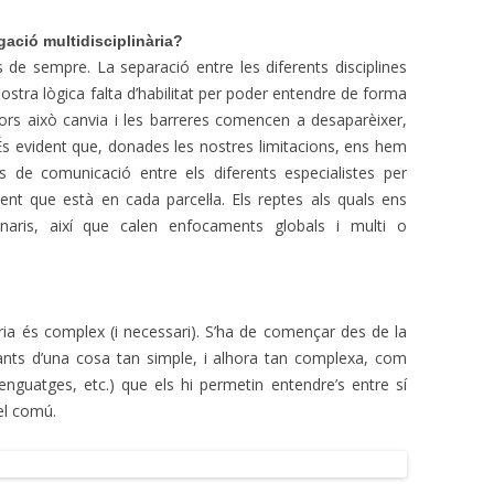
gació multidisciplinària?
es de sempre. La separació entre les diferents disciplines
nostra lògica falta d’habilitat per poder entendre de forma
nadors això canvia i les barreres comencen a desaparèixer,
 És evident que, donades les nostres limitacions, ens hem
s de comunicació entre els diferents especialistes per
ment que està en cada parcel·la. Els reptes als quals ens
inaris, així que calen enfocaments globals i multi o
nària és complex (i necessari). S’ha de començar des de la
diants d’una cosa tan simple, i alhora tan complexa, com
nguatges, etc.) que els hi permetin entendre’s entre sí
el comú.