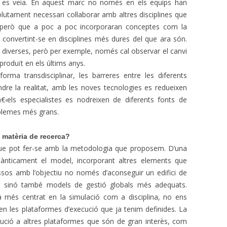
 es veia. En aquest marc no només en els equips han
olutament necessari col·laborar amb altres disciplines que
 però que a poc a poc incorporaran conceptes com la
, convertint-se en disciplines més dures del que ara són.
diverses, però per exemple, només cal observar el canvi
produït en els últims anys.
orma transdisciplinar, les barreres entre les diferents
ndre la realitat, amb les noves tecnologies es redueixen
€‹els especialistes es nodreixen de diferents fonts de
blemes més grans.
 matèria de recerca?
que pot fer-se amb la metodologia que proposem. D’una
ànticament el model, incorporant altres elements que
sos amb l’objectiu no només d’aconseguir un edifici de
, sinó també models de gestió globals més adequats.
ta més centrat en la simulació com a disciplina, no ens
 en les plataformes d’execució que ja tenim definides. La
cució a altres plataformes que són de gran interès, com