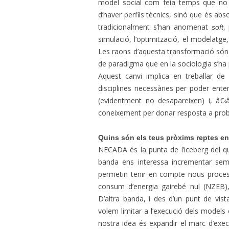
model social com feia temps que no
d’haver perfils tècnics, sinó que és abs
tradicionalment s’han anomenat
,
soft
simulació, l’optimització, el modelatge
Les raons d’aquesta transformació són 
de paradigma que en la sociologia s’ha 
Aquest canvi implica en treballar de f
disciplines necessàries per poder ente
(evidentment no desapareixen) i, â€‹â
coneixement per donar resposta a pro
Quins són els teus pròxims reptes en
NECADA és la punta de l’iceberg del 
banda ens interessa incrementar sem
permetin tenir en compte nous proces
consum d’energia gairebé nul (NZEB)
D’altra banda, i des d’un punt de vis
volem limitar a l’execució dels models
nostra idea és expandir el marc d’exe