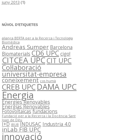
juny 2013
(1)
NÚVOL D’ETIQUETES
aliança BERTA per a la Recerca i Tecnologia
Biomèdica
Andreas Sumper
Barcelona
CD6 UPC
Biomaterials
cigo!
CITCEA UPC
CIT UPC
Col·laboració
universitat-empresa
coneixement
cos humà
DAMA UPC
CREB UPC
Energia
Energies Renovables
Energías Renovables
Fotovoltaicas
fundacions
Fundació per a la Recerca i la Docència Sant
Joan de Déu
I+D
INDUSAC
Industria 4.0
IBUB
inLab FIB UPC
innovació