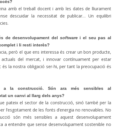
procés?
na amb el treball docent i amb les dates de lliurament
nse descuidar la necessitat de publicar… Un equilibri
cies.
cés de desenvolupament del
software
i el seu pas al
omplet i li resti interès?
cia, però el que ens interessa és crear un bon producte,
 actuals del mercat, i innovar contínuament per estar
és la nostra obligació ser-hi, per tant la preocupació és
a la construcció. Són ara més sensibles al
at un canvi al llarg dels anys?
e pateix el sector de la construcció, sinó també per la
per l’esgotament de les fonts d’energia no renovables. No
trucció són més sensibles a aquest desenvolupament
ença a entendre que sense desenvolupament sostenible no