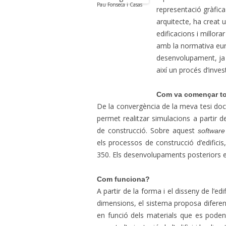
Pau Fonseca i Casas
representació gràfica
arquitecte, ha creat 
edificacions i millor
amb la normativa eu
desenvolupament, ja e
així un procés d’inves
Com va començar t
De la convergència de la meva tesi doc
permet realitzar simulacions a partir
de construcció. Sobre aquest
software
els processos de construcció d’edificis
350. Els desenvolupaments posteriors 
Com funciona?
A partir de la forma i el disseny de l’ed
dimensions, el sistema proposa diferen
en funció dels materials que es pode