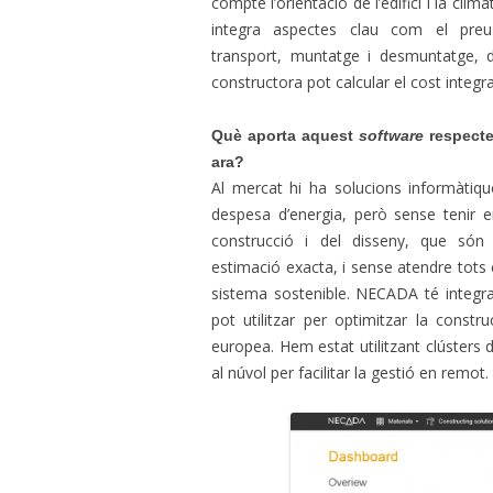
compte l’orientació de l’edifici i la clima
integra aspectes clau com el preu
transport, muntatge i desmuntatge,
constructora pot calcular el cost integral 
Què aporta aquest
software
respecte 
ara?
Al mercat hi ha solucions informàtiqu
despesa d’energia, però sense tenir 
construcció i del disseny, que són
estimació exacta, i sense atendre tots 
sistema sostenible. NECADA té integr
pot utilitzar per optimitzar la constr
europea. Hem estat utilitzant clústers 
al núvol per facilitar la gestió en remot.