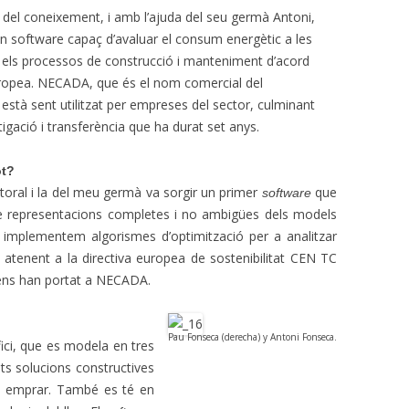
 del coneixement, i amb l’ajuda del seu germà Antoni,
un software capaç d’avaluar el consum energètic a les
ar els processos de construcció i manteniment d’acord
ropea. NECADA, que és el nom comercial del
stà sent utilitzat per empreses del sector, culminant
tigació i transferència que ha durat set anys.
ot?
toral i la del meu germà va sorgir un primer
que
software
 de representacions completes i no ambigües dels models
implementem algorismes d’optimització per a analitzar
, atenent a la directiva europea de sostenibilitat CEN TC
ens han portat a NECADA.
Pau Fonseca (derecha) y Antoni Fonseca.
ifici, que es modela en tres
ts solucions constructives
n emprar. També es té en