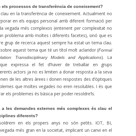
en els processos de transferència de coneixement?
s clau en la transferència de coneixement. Actualment no
rporar en els equips personal amb diferent formació per
da vegada més complexos (entenent per complexitat no
 un problema amb moltes i diferents facetes), sinó que es
ostre grup de recerca aquest sempre ha estat un tema clau.
 sobre aquest tema que té un títol molt aclaridor (
Formal
). La
tion: Transdisciplinary Models and Applications
e que expressa el fet d’haver de treballar en grups
diferents actors ja no es limiten a donar resposta a la seva
enen de les altres àrees i donen respostes des d’òptiques
oblemes que moltes vegades no eren resolubles. I és que
ar els problemes és bàsica per poder resoldre’ls.
a a les demandes externes més complexes és clau el
ciplines diferents?
soldrem en els propers anys no són petits. IOT, BI,
 vegada més gran en la societat, implicant un canvi en el