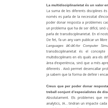
La multidisciplinarietat és un valor 
La suma de les diferents disciplines é
només es parla de la necessitat d’inco
poder donar resposta a problemes ca
un problema que ha de ser difícil, sinó
parla de transdisciplinarietat. En el n
De fet, fa un any vam publicar un llibre
Languages â€‹â€‹for Computer Simula
transdisciplinarietat és el concept
multidisciplinaris en els quals ara els 
àrea d’experiència, sinó que a més apr
diferents . Això permet desencallar pr
ja sabem que la forma de definir i encar
Creus que per poder donar respost
treball conjunt d’especialistes de dis
Absolutament. Els problemes que re
analytics, IA… tindran un impacte cada