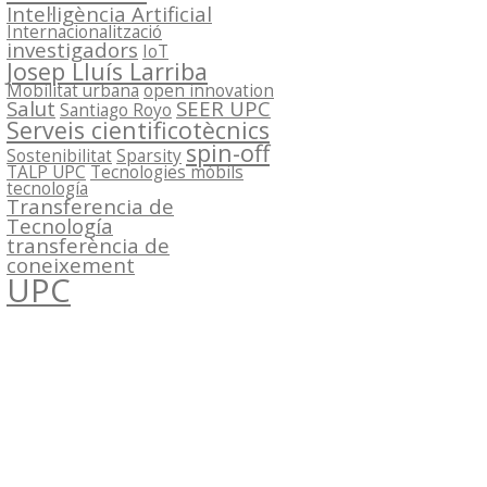
Intel·ligència Artificial
Internacionalització
investigadors
IoT
Josep Lluís Larriba
Mobilitat urbana
open innovation
Salut
SEER UPC
Santiago Royo
Serveis cientificotècnics
spin-off
Sostenibilitat
Sparsity
TALP UPC
Tecnologies mòbils
tecnología
Transferencia de
Tecnología
transferència de
coneixement
UPC