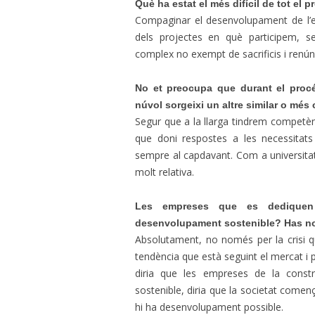
Què ha estat el més difícil de tot el 
Compaginar el desenvolupament de l’ei
dels projectes en què participem, se
complex no exempt de sacrificis i renún
No et preocupa que durant el pro
núvol sorgeixi un altre similar o més c
Segur que a la llarga tindrem competèn
que doni respostes a les necessitats
sempre al capdavant. Com a universitat 
molt relativa.
Les empreses que es dediquen 
desenvolupament sostenible? Has not
Absolutament, no només per la crisi qu
tendència que està seguint el mercat i 
diria que les empreses de la cons
sostenible, diria que la societat com
hi ha desenvolupament possible.