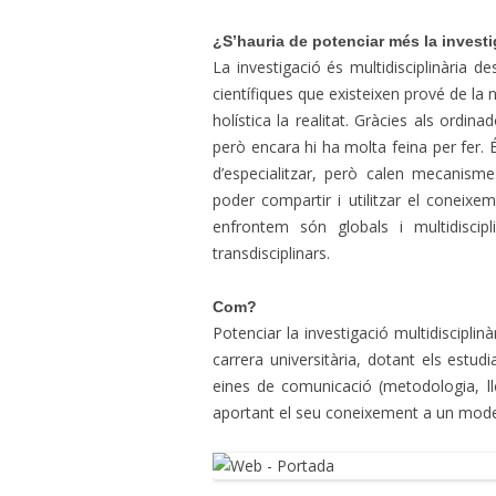
¿S’hauria de potenciar més la investi
La investigació és multidisciplinària d
científiques que existeixen prové de la 
holística la realitat. Gràcies als ordi
però encara hi ha molta feina per fer.
d’especialitzar, però calen mecanisme
poder compartir i utilitzar el coneixe
enfrontem són globals i multidiscipl
transdisciplinars.
Com?
Potenciar la investigació multidiscipli
carrera universitària, dotant els estu
eines de comunicació (metodologia, lle
aportant el seu coneixement a un mod