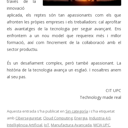
través de la
innovació
aplicada, els reptes són tan apassionants com els que
afronten les pròpies empreses i els treballadors: cal aprofitar
els avantatges de la tecnologia per seguir avançant. Ens
enfrontem a un nou model que requereix més i millor
formació, així com l’increment de la col·laboració amb el
sector productiu.
És un desafiament complex, però també apassionant. La
història de la tecnologia avança un esglaó. I nosaltres anem
al seu pas.
CIT UPC
Technology made real
Aquesta entrada s'ha publicat en
Sin categoría
i s'ha etiquetat
amb
Ciberseguretat
,
Cloud Computing
,
Energia
,
Industria 4.0
,
Intel·ligència Artificial
,
IoT
,
Manufactura Avançada
,
MCIA UPC
,