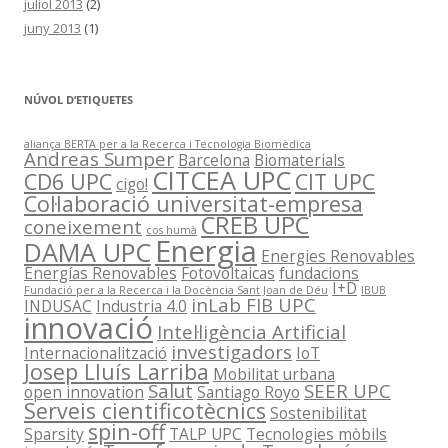
juliol 2013
(2)
juny 2013
(1)
NÚVOL D’ETIQUETES
aliança BERTA per a la Recerca i Tecnologia Biomèdica
Andreas Sumper
Barcelona
Biomaterials
CITCEA UPC
CD6 UPC
CIT UPC
cigo!
Col·laboració universitat-empresa
CREB UPC
coneixement
cos humà
Energia
DAMA UPC
Energies Renovables
Energías Renovables
Fotovoltaicas
fundacions
I+D
Fundació per a la Recerca i la Docència Sant Joan de Déu
IBUB
inLab FIB UPC
INDUSAC
Industria 4.0
innovació
Intel·ligència Artificial
investigadors
Internacionalització
IoT
Josep Lluís Larriba
Mobilitat urbana
Salut
SEER UPC
open innovation
Santiago Royo
Serveis cientificotècnics
Sostenibilitat
spin-off
Sparsity
TALP UPC
Tecnologies mòbils