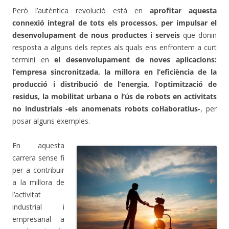
Però l’autèntica revolució està en
aprofitar aquesta
connexió integral de tots els processos, per impulsar el
desenvolupament de nous productes i serveis
que donin
resposta a alguns dels reptes als quals ens enfrontem a curt
termini en
el desenvolupament de noves aplicacions:
l’empresa sincronitzada, la millora en l’eficiència de la
producció i distribució de l’energia, l’optimització de
residus, la mobilitat urbana o l’ús de robots en activitats
no industrials -els anomenats robots col·laboratius-
, per
posar alguns exemples.
En aquesta
carrera sense fi
per a contribuir
a la millora de
l’activitat
industrial i
empresarial a