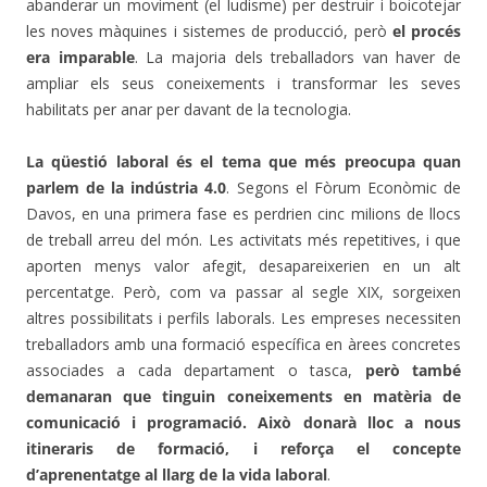
abanderar un moviment (el ludisme) per destruir i boicotejar
les noves màquines i sistemes de producció, però
el procés
era imparable
. La majoria dels treballadors van haver de
ampliar els seus coneixements i transformar les seves
habilitats per anar per davant de la tecnologia.
La qüestió laboral és el tema que més preocupa quan
parlem de la indústria 4.0
. Segons el Fòrum Econòmic de
Davos, en una primera fase es perdrien cinc milions de llocs
de treball arreu del món. Les activitats més repetitives, i que
aporten menys valor afegit, desapareixerien en un alt
percentatge. Però, com va passar al segle XIX, sorgeixen
altres possibilitats i perfils laborals. Les empreses necessiten
treballadors amb una formació específica en àrees concretes
associades a cada departament o tasca,
però també
demanaran que tinguin coneixements en matèria de
comunicació i programació. Això donarà lloc a nous
itineraris de formació, i reforça el concepte
d’aprenentatge al llarg de la vida laboral
.