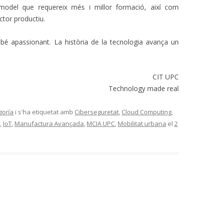
odel que requereix més i millor formació, així com
ctor productiu.
é apassionant. La història de la tecnologia avança un
CIT UPC
Technology made real
goría
i s'ha etiquetat amb
Ciberseguretat
,
Cloud Computing
,
,
IoT
,
Manufactura Avançada
,
MCIA UPC
,
Mobilitat urbana
el
2