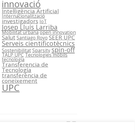
innovació
Intel·ligència Artificial
Internacionalització
investigadors
IoT
Josep Lluís Larriba
Mobilitat urbana
open innovation
Salut
SEER UPC
Santiago Royo
Serveis cientificotècnics
spin-off
Sostenibilitat
Sparsity
TALP UPC
Tecnologies mòbils
tecnología
Transferencia de
Tecnología
transferència de
coneixement
UPC