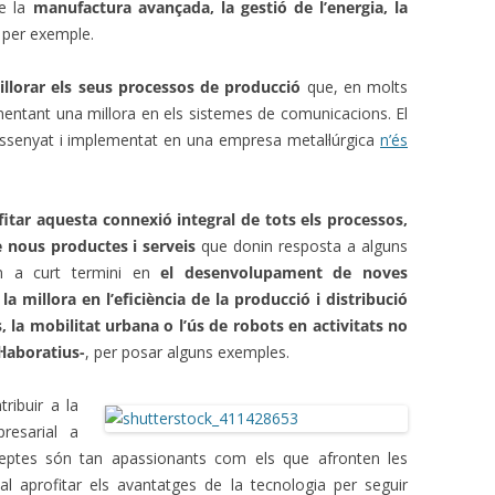
de la
manufactura avançada, la gestió de l’energia, la
, per exemple.
illorar els seus processos de producció
que, en molts
entant una millora en els sistemes de comunicacions. El
ssenyat i implementat en una empresa metal·lúrgica
n’és
fitar aquesta connexió integral de tots els processos,
 nous productes i serveis
que donin resposta a alguns
em a curt termini en
el desenvolupament de noves
la millora en l’eficiència de la producció i distribució
s, la mobilitat urbana o l’ús de robots en activitats no
·laboratius-
, per posar alguns exemples.
ribuir a la
presarial a
 reptes són tan apassionants com els que afronten les
al aprofitar els avantatges de la tecnologia per seguir