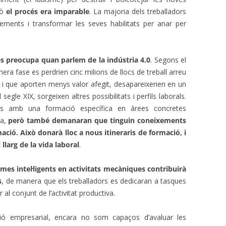
rò
el procés era imparable
. La majoria dels treballadors
ements i transformar les seves habilitats per anar per
s preocupa quan parlem de la indústria 4.0
. Segons el
a fase es perdrien cinc milions de llocs de treball arreu
, i que aporten menys valor afegit, desapareixerien en un
egle XIX, sorgeixen altres possibilitats i perfils laborals.
ors amb una formació específica en àrees concretes
ca,
però també demanaran que tinguin coneixements
ció. Això donarà lloc a nous itineraris de formació, i
llarg de la vida laboral
.
emes intel·ligents en activitats mecàniques contribuirà
s
, de manera que els treballadors es dedicaran a tasques
al conjunt de l’activitat productiva.
ió empresarial, encara no som capaços d’avaluar les