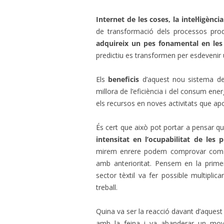
Internet de les coses, la intel·ligència
de transformació dels processos pro
adquireix un pes fonamental en les a
predictiu es transformen per esdevenir u
Els
beneficis
d’aquest nou sistema de 
millora de l’eficiència i del consum ene
els recursos en noves activitats que apor
És cert que això pot portar a pensar q
intensitat en l’ocupabilitat de les 
mirem enrere podem comprovar com la 
amb anterioritat. Pensem en la primer
sector tèxtil va fer possible multiplic
treball.
Quina va ser la reacció davant d’aquest 
amb la feina i va abanderar un movim