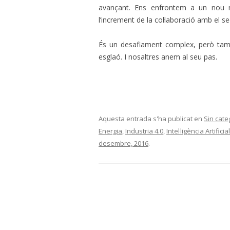
avançant. Ens enfrontem a un nou m
l’increment de la col·laboració amb el se
És un desafiament complex, però tamb
esglaó. I nosaltres anem al seu pas.
Aquesta entrada s'ha publicat en
Sin cate
Energia
,
Industria 4.0
,
Intel·ligència Artificial
desembre, 2016
.