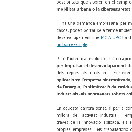
possibilitats que s’obren en el camp 
mobilitat urbana o la ciberseguretat
Hi ha una demanda empresarial per
m
casos, poden portar-se a terme implem
desenvolupament que
MCIA UPC
ha di
un bon exemple
.
Però l’autèntica revolució està en
apro
per impulsar el desenvolupament de
dels reptes als quals ens enfront
aplicacions: l’empresa sincronitzada, 
de l’energia, l’optimització de residu
industrials -els anomenats robots col
En aquesta carrera sense fi per a cont
millora de l’activitat industrial i em
través de la innovació aplicada, els
pròpies empreses i els treballadors: c