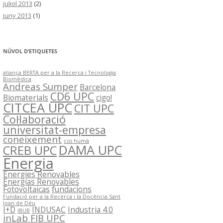
juliol 2013
(2)
juny 2013
(1)
NÚVOL D’ETIQUETES
aliança BERTA per a la Recerca i Tecnologia
Biomèdica
Andreas Sumper
Barcelona
CD6 UPC
Biomaterials
cigo!
CITCEA UPC
CIT UPC
Col·laboració
universitat-empresa
coneixement
cos humà
DAMA UPC
CREB UPC
Energia
Energies Renovables
Energías Renovables
Fotovoltaicas
fundacions
Fundació per a la Recerca i la Docència Sant
Joan de Déu
I+D
INDUSAC
Industria 4.0
IBUB
inLab FIB UPC