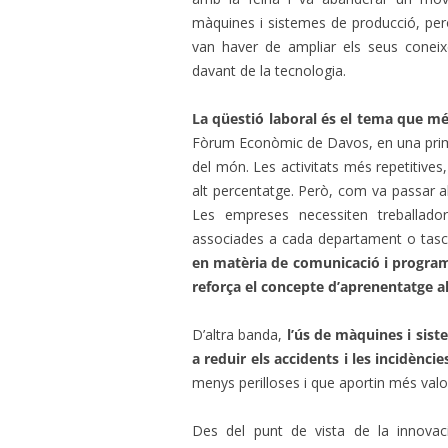
màquines i sistemes de producció, pe
van haver de ampliar els seus coneix
davant de la tecnologia.
La qüestió laboral és el tema que mé
Fòrum Econòmic de Davos, en una primer
del món. Les activitats més repetitives
alt percentatge. Però, com va passar al s
Les empreses necessiten treballad
associades a cada departament o tas
en matèria de comunicació i programa
reforça el concepte d’aprenentatge al 
D’altra banda,
l’ús de màquines i sist
a reduir els accidents i les incidèncie
menys perilloses i que aportin més valor 
Des del punt de vista de la innovac