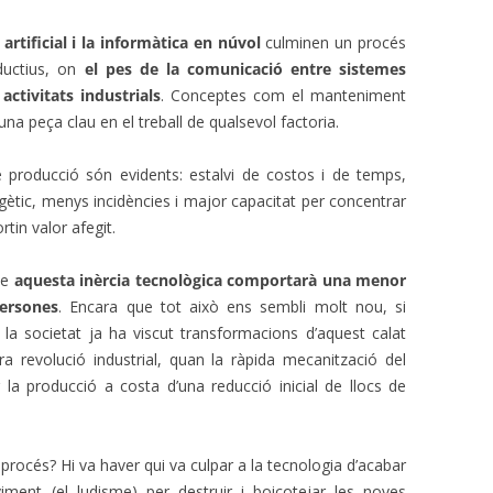
 artificial i la informàtica en núvol
culminen un procés
ductius, on
el pes de la comunicació entre sistemes
ctivitats industrials
. Conceptes com el manteniment
na peça clau en el treball de qualsevol factoria.
producció són evidents: estalvi de costos i de temps,
rgètic, menys incidències i major capacitat per concentrar
tin valor afegit.
ue
aquesta inèrcia tecnològica comportarà una menor
persones
. Encara que tot això ens sembli molt nou, si
societat ja ha viscut transformacions d’aquest calat
a revolució industrial, quan la ràpida mecanització del
ar la producció a costa d’una reducció inicial de llocs de
procés? Hi va haver qui va culpar a la tecnologia d’acabar
ent (el ludisme) per destruir i boicotejar les noves