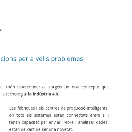
A
ucions per a vells problemes
 del món hiperconnectat sorgeix un nou concepte que
i la tecnologia:
la indústria 4.0
.
Les fàbriques i els centres de producció intel·ligents,
on tots els sistemes estan connectats entre si i
tenen capacitat per enviar, rebre i analitzar dades,
estan deixant de ser una novetat.