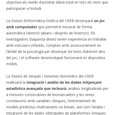
objectiva els nivells d’activitat diària total en tots els nens que
participaran a l’estudi.
La Divisió d’Informàtica Gràfica del CREB dissenyarà
un joc
amb computador
que permetrà mesurar de forma
automàtica l’atenció (abans i després de l’exercici). Els
investigadors d’aquesta divisió tenen experiència en treballar
amb
end-users
infantils, compten amb assessorament en
l’àmbit de la psicologia per dissenyar els tests d’atenció dins
del joc, i el software desenvolupat funcionarà en dispositius
mòbils.
La Divisió de Senyals i Sistemes Biomèdics del CREB
realitzarà la
integració i anàlisi de les dades mitjançant
estadística avançada que inclourà:
anàlisis longitudinals per
a mesures consecutives de biomarcadors y les seves
correlacions amb variables clíniques, l’entrenament de
models predictius multivariants no lineals, així com l’anàlisi i
integració de les dades obtingudes de plataformes òmiques.