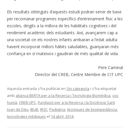
Els resultats obtinguts d’aquests estudi podran servir de base
per recomanar programes específics d’entrenament físic a les
escoles, dirigits a la millora de les habilitats cognitives i del
rendiment acadèmic dels estudiants. Així, avançarem cap a
una societat on els nostres infants arribaran a l’edat adulta
havent incorporat millors hàbits saludables, guanyaran més
confiança en sí mateixos i gaudiran de més qualitat de vida.
Pere Caminal
Director del CREB, Centre Membre de CIT UPC
Aquesta entrada s'ha publicat en
Sin categoría
i s'ha etiquetat
amb
aliança BERTA per a la Recerca i Tecnologia Biomèdica
,
cos
humà
,
CREB UPC
,
Fundació per a la Recerca i la Docència Sant
Joan de Déu
,
IBUB
,
IR3C
,
Pediatria
,
tècniques de bioimpedància
,
tecnologies mèdiques
el
14 abril, 2014
.