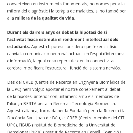
converteixen en instruments fonamentals, no només per a la
millora del diagnòstic i la teràpia de malalties, si no també per
a la
millora de la qualitat de vida
.
Durant els darrers anys es debat la hipòtesi de si
l’activitat física estimula el rendiment intel·lectual dels
estudiants.
Aquesta hipòtesi considera que l’exercici físic
canvia la comunicació neuronal actuant en l’espai d’intercanvi
d’informació, la qual cosa repercuteix en la connectivitat
cerebral modificant l’estructura i funció del sistema nerviós.
Des del CREB (Centre de Recerca en Enginyeria Biomèdica de
la UPC) hem volgut aportar el nostre coneixement al debat
de la hipòtesi anterior conjuntament amb els membres de
l’aliança BERTA per a la Recerca i Tecnologia Biomèdica.
Aquesta aliança, formada per la Fundació per a la Recerca i la
Docència Sant Joan de Déu, el CREB (Centre membre del CIT
UPC), l’IBUB (Institut de Biomedicina de la Universitat de
Barcelona) i l’IR3C (Institut de Recerca en Cervell, Cognició i