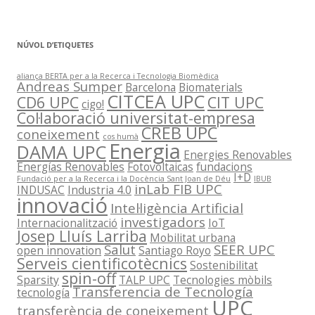
NÚVOL D’ETIQUETES
aliança BERTA per a la Recerca i Tecnologia Biomèdica
Andreas Sumper
Barcelona
Biomaterials
CITCEA UPC
CD6 UPC
CIT UPC
cigo!
Col·laboració universitat-empresa
CREB UPC
coneixement
cos humà
Energia
DAMA UPC
Energies Renovables
Energías Renovables
Fotovoltaicas
fundacions
I+D
Fundació per a la Recerca i la Docència Sant Joan de Déu
IBUB
inLab FIB UPC
INDUSAC
Industria 4.0
innovació
Intel·ligència Artificial
investigadors
Internacionalització
IoT
Josep Lluís Larriba
Mobilitat urbana
Salut
SEER UPC
open innovation
Santiago Royo
Serveis cientificotècnics
Sostenibilitat
spin-off
Sparsity
TALP UPC
Tecnologies mòbils
Transferencia de Tecnología
tecnología
UPC
transferència de coneixement