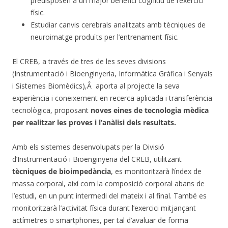
predisposen a un major benefici cognitiu de l’exercici
físic.
Estudiar canvis cerebrals analitzats amb tècniques de
neuroimatge produïts per l’entrenament físic.
El CREB, a través de tres de les seves divisions
(Instrumentació i Bioenginyeria, Informàtica Gràfica i Senyals
i Sistemes Biomèdics),Â aporta al projecte la seva
experiència i coneixement en recerca aplicada i transferència
tecnològica, proposant
noves eines de tecnologia mèdica
per realitzar les proves i l’anàlisi dels resultats.
Amb els sistemes desenvolupats per la Divisió
d’Instrumentació i Bioenginyeria del CREB, utilitzant
tècniques de bioimpedància
, es monitoritzarà l’índex de
massa corporal, així com la composició corporal abans de
l’estudi, en un punt intermedi del mateix i al final. També es
monitoritzarà l’activitat física durant l’exercici mitjançant
actímetres o smartphones, per tal d’avaluar de forma