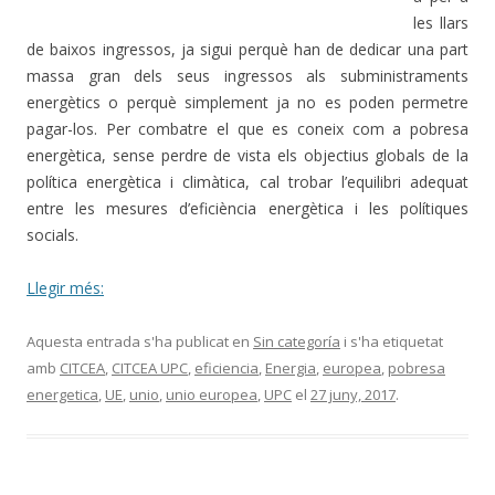
les llars
de baixos ingressos, ja sigui perquè han de dedicar una part
massa gran dels seus ingressos als subministraments
energètics o perquè simplement ja no es poden permetre
pagar-los. Per combatre el que es coneix com a pobresa
energètica, sense perdre de vista els objectius globals de la
política energètica i climàtica, cal trobar l’equilibri adequat
entre les mesures d’eficiència energètica i les polítiques
socials.
Llegir més:
Aquesta entrada s'ha publicat en
Sin categoría
i s'ha etiquetat
amb
CITCEA
,
CITCEA UPC
,
eficiencia
,
Energia
,
europea
,
pobresa
energetica
,
UE
,
unio
,
unio europea
,
UPC
el
27 juny, 2017
.