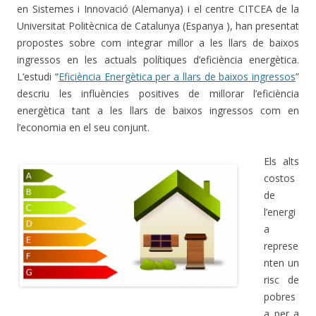
en Sistemes i Innovació (Alemanya) i el centre CITCEA de la
Universitat Politècnica de Catalunya (Espanya ), han presentat
propostes sobre com integrar millor a les llars de baixos
ingressos en les actuals polítiques d’eficiència energètica.
L’estudi “
Eficiència Energètica per a llars de baixos ingressos
”
descriu les influències positives de millorar l’eficiència
energètica tant a les llars de baixos ingressos com en
l’economia en el seu conjunt.
Els alts
costos
de
l’energi
a
represe
nten un
risc de
pobres
.
a per a