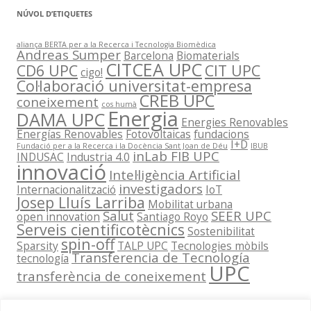
NÚVOL D’ETIQUETES
aliança BERTA per a la Recerca i Tecnologia Biomèdica
Andreas Sumper
Barcelona
Biomaterials
CITCEA UPC
CD6 UPC
CIT UPC
cigo!
Col·laboració universitat-empresa
CREB UPC
coneixement
cos humà
Energia
DAMA UPC
Energies Renovables
Energías Renovables
Fotovoltaicas
fundacions
I+D
Fundació per a la Recerca i la Docència Sant Joan de Déu
IBUB
inLab FIB UPC
INDUSAC
Industria 4.0
innovació
Intel·ligència Artificial
investigadors
Internacionalització
IoT
Josep Lluís Larriba
Mobilitat urbana
Salut
SEER UPC
open innovation
Santiago Royo
Serveis cientificotècnics
Sostenibilitat
spin-off
Sparsity
TALP UPC
Tecnologies mòbils
Transferencia de Tecnología
tecnología
UPC
transferència de coneixement