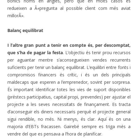
bonics noms en anglès, però que en molts casos es
redueixen a Â«pregunta al possible client com més aviat
millorÂ».
Balanç equilibrat
I l’altre gran punt a tenir en compte és, per descomptat,
que s’ha de pagar la festa
. L’objectiu és tenir prou recursos
per aguantar mentre s’aconsegueixen vendes recurrents
suficients per tenir un balanç equilibrat. L’equilibri entre fonts i
compromisos financers és crític, i és un dels principals
maldecaps que esperen a l’emprenedor, sovint per sorpresa.
És important identificar totes les vies de suport disponibles
(préstecs participatius, capital propi, prevendes) per ajustar el
projecte a les seves necessitats de finançament. Es tracta
d’aconseguir els diners necessaris perquè el projecte general
sigui rendible, no més. Ni menys, és clar. Aquí és on una
majoria d’EBTs fracassen. Gairebé sempre es triga més a
vendre del que es pensava a l’hora de planificar.