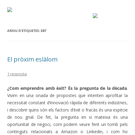
ARXIU D'ETIQUETES:
EBT
El pròxim eslàlom
1 resposta
¿Com emprendre amb èxit? És la pregunta de la dècada
.
Vivim en una onada de propostes que intenten aprofitar la
necessitat constant d’innovació ràpida de diferents indústries,
i descobrir quins són els factors d’èxit o fracàs és una espècie
de nou grial. De fet, la pregunta en si mateixa és una
oportunitat de negoci, com podem veure fent un tomb pels
continguts relacionats a Amazon o Linkedin, i com ho