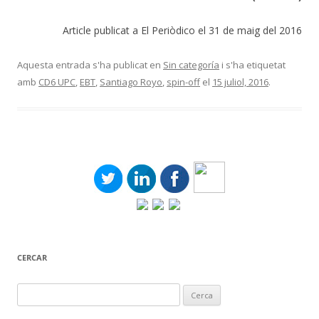
Article publicat a El Periòdico el 31 de maig del 2016
Aquesta entrada s'ha publicat en
Sin categoría
i s'ha etiquetat
amb
CD6 UPC
,
EBT
,
Santiago Royo
,
spin-off
el
15 juliol, 2016
.
CERCAR
Cerca: