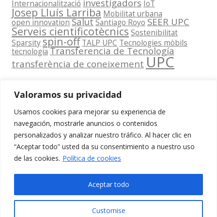
investigadors
Internacionalització
IoT
Josep Lluís Larriba
Mobilitat urbana
Salut
SEER UPC
open innovation
Santiago Royo
Serveis cientificotècnics
Sostenibilitat
spin-off
Sparsity
TALP UPC
Tecnologies mòbils
Transferencia de Tecnología
tecnología
UPC
transferència de coneixement
Valoramos su privacidad
Usamos cookies para mejorar su experiencia de
Contacta
navegación, mostrarle anuncios o contenidos
amb
personalizados y analizar nuestro tráfico. Al hacer clic en
www.cit.upc.edu
Segueix-nos
nosaltres
“Aceptar todo” usted da su consentimiento a nuestro uso
a:
Edifici
de las cookies.
Política de cookies
info.cit@upc.edu
Omega
(Planta 0)
+34 93 405 44
Aceptar todo
C/ Jordi
03
Girona 1-3
Customise
08034