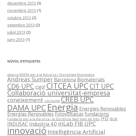
desembre 2013
(3)
novembre 2013
(1)
octubre 2013
(2)
setembre 2013
(2)
juliol 2013
(2)
juny 2013
(1)
NÚVOL D’ETIQUETES
aliança BERTA per a la Recerca i Tecnologia Biomèdica
Andreas Sumper
Barcelona
Biomaterials
CITCEA UPC
CD6 UPC
CIT UPC
cigo!
Col·laboració universitat-empresa
CREB UPC
coneixement
cos humà
Energia
DAMA UPC
Energies Renovables
Energías Renovables
Fotovoltaicas
fundacions
I+D
Fundació per a la Recerca i la Docència Sant Joan de Déu
IBUB
inLab FIB UPC
INDUSAC
Industria 4.0
innovació
Intel·ligència Artificial