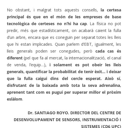
No obstant, i malgrat tots aquests consells,
la certesa
principal és que en el món de les empreses de base
tecnològica de certeses no n’hi ha cap
. La física no pot
predir, més que estadísticament, on acabarà caient la fulla
d’un arbre, encara que es coneguin per separat totes les lleis
que hi estan implicades. Quan parlem d’EBT, igualment, les
lleis generals poden ser conegudes, però
cada cas és
diferent
(pel que fa al mercat, la internacionalització, el canal
de venda, l’equip…),
i solament es pot obeir les lleis
generals, quantificar la probabilitat de tenir èxit… i deixar
que la fulla caigui dins del cercle esperat. Això sí,
disfrutant de la baixada amb tota la seva adrenalina,
aprenent tant com es pugui per superar millor el pròxim
eslàlom
.
Dr. SANTIAGO ROYO. DIRECTOR DEL CENTRE DE
DESENVOLUPAMENT DE SENSORS, INSTRUMENTACIÓ I
SISTEMES (CD6 UPC)