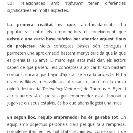
EBT relacionades amb ‘
software’
tenen diferències
significatives en molts aspectes.
La primera realitat és que
, afortunadament, s’ha
popularitzat entre els emprenedors el coneixement que
existeix una certa base teòrica per abordar aquest tipus
de projectes
. Molts conceptes bàsics són coneguts i
permeten una aproximació bastant menys suïcida que la que
es prenia fa 15 anys. El marc legal està més clar, els actors
saben de què parlen, i els conceptes a aplicar-hi són bastant
comuns, encara que hagin d’ajustar-se a cada projecte. Hi ha
diversos llibres meravellosos al respecte, però en la meva
opinió destacaria ‘
Technology Ventures’
, de Thomas H. Byers i
altres autors. Així que si algun emprenedor està disposat a
jugar-se els seus estalvis, és bo que abans llegeixi una mica.
En segon lloc, l’equip emprenedor ho és gairebé tot
. Un
equip amb objectius personals clars pel que fa a l’empresa,
complementari en les habilitats tècniques, comercials i de