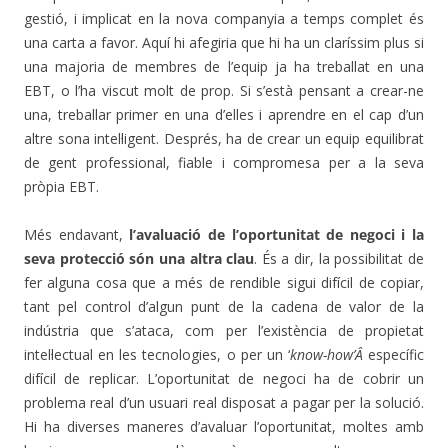
gestió, i implicat en la nova companyia a temps complet és
una carta a favor. Aquí hi afegiria que hi ha un claríssim plus si
una majoria de membres de l’equip ja ha treballat en una
EBT, o l’ha viscut molt de prop. Si s’està pensant a crear-ne
una, treballar primer en una d’elles i aprendre en el cap d’un
altre sona intel·ligent. Després, ha de crear un equip equilibrat
de gent professional, fiable i compromesa per a la seva
pròpia EBT.
Més endavant,
l’avaluació de l’oportunitat de negoci i la
seva protecció són una altra clau
. És a dir, la possibilitat de
fer alguna cosa que a més de rendible sigui difícil de copiar,
tant pel control d’algun punt de la cadena de valor de la
indústria que s’ataca, com per l’existència de propietat
intel·lectual en les tecnologies, o per un ‘
know-how’Â
específic
difícil de replicar. L’oportunitat de negoci ha de cobrir un
problema real d’un usuari real disposat a pagar per la solució.
Hi ha diverses maneres d’avaluar l’oportunitat, moltes amb