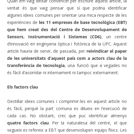
Quan em vaig deixar convèncer per escriure aquest article, la
veritat és que vaig pensar que sí que podria identificar
algunes idees comunes per orientar una mica respecte de les
experiències de
les 11 empreses de base tecnològica (EBT)
que hem creat des del Centre de Desenvolupament de
Sensors, Instrumentació i Sistemes (CD6)
, un centre
d’innovació en enginyeria òptica i fotònica de la UPC. Aquest
article hauria de servir, de passada, per
reivindicar el paper
de les universitats d’aquest país com a actors clau de la
transferència de tecnologia
, una funció que a vegades no
és fàcil d’assimilar ni internament ni tampoc externament.
Els factors clau
Destil·lar idees comunes i comprimir-les en aquest article no
és fàcil, perquè la part comuna es dilueix en l’execució de
cada cas. No obstant, crec que puc identificar almenys
quatre factors clau
. Per la naturalesa del centre, el que
segueix es refereix a EBT que desenvolupen equips físics. Les