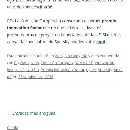
un orden sin descifrarâ€.
PD. La Comisión Europea ha convocado el primer
premio
Innovation Radar
que reconoce las iniciativas más
prometedoras de proyectos financiados por la UE. Si quieres
apoyar la candidatura de Sparsity puedes votar
aquí
.
Esta entrada se publicó en
Post
,
Sin categoría
y está etiquetada
con
Big Data
,
caos
,
Comisión Europea
,
DAMA UPC
,
Innovación
,
Josep Lluís Larriba
,
Premio Innovation Radar
,
pyme
,
Sparsity
,
spin-
off
en
23 septiembre, 2015
.
Navegación
←
Entradas más antiguas
de
Català
entradas