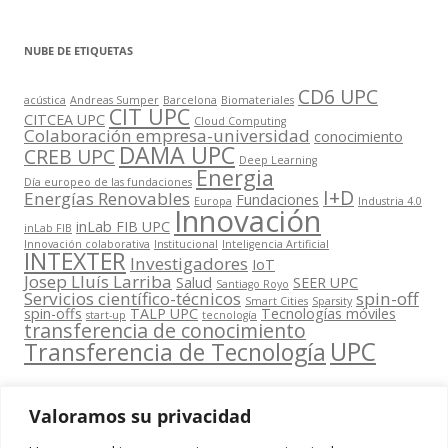
NUBE DE ETIQUETAS
CD6 UPC
acústica
Andreas Sumper
Barcelona
Biomateriales
CIT UPC
CITCEA UPC
Cloud Computing
Colaboración empresa-universidad
conocimiento
DAMA UPC
CREB UPC
Deep Learning
Energia
Día europeo de las fundaciones
I+D
Energías Renovables
Fundaciones
Europa
Industria 4.0
Innovación
inLab FIB UPC
inLab FIB
Innovación colaborativa
Institucional
Inteligencia Artificial
INTEXTER
Investigadores
IoT
Josep Lluís Larriba
Salud
SEER UPC
Santiago Royo
Servicios científico-técnicos
spin-off
Smart Cities
Sparsity
spin-offs
TALP UPC
Tecnologías móviles
start-up
tecnología
transferencia de conocimiento
UPC
Transferencia de Tecnología
Valoramos su privacidad