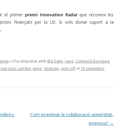
t
el primer
premi
Innovation
Radar
que reconeix les
jectes
finançats
per la UE.
Si vols
donar suport a la
.
goría
i s'ha etiquetat amb
Big Data
,
caos
,
Comissió Europea
,
osep Lluís Larriba
,
pime
,
Sparsity
,
spin-off
el
23 setembre,
iàtrics
Com incentivar la col·laboració universitat-
empresa?
→