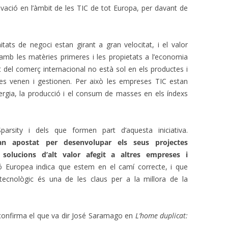
vació en l’àmbit de les TIC de tot Europa, per davant de
itats de negoci estan girant a gran velocitat, i el valor
amb les matèries primeres i les propietats a l’economia
del comerç internacional no està sol en els productes i
 es venen i gestionen. Per això les empreses TIC estan
nergia, la producció i el consum de masses en els índexs
rsity i dels que formen part d’aquesta iniciativa.
han apostat per desenvolupar els seus projectes
 solucions d’alt valor afegit a altres empreses i
ó Europea indica que estem en el camí correcte, i que
i tecnològic és una de les claus per a la millora de la
i confirma el que va dir José Saramago en
L’home duplicat: