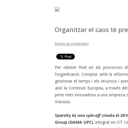
Organitzar el caos té pr
Deixa un comentari
Per obtenir l’èxit en els processos d
l’organització. Comptar amb la informaci
gestionar el temps i els recursos i pr
això la Comissió Europea, a través de
pime més innovadora a una empresa de
massius.
Sparsity és una
spin-off
creada el 20
Group (DAMA UPC)
, integrat en CIT U