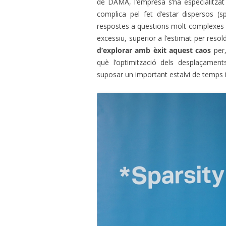
de DAMA, l’empresa s’ha especialitzat
complica pel fet d’estar dispersos (s
respostes a qüestions molt complexes a
excessiu, superior a l’estimat per reso
d’explorar amb èxit aquest caos
per,
què l’optimització dels desplaçaments
suposar un important estalvi de temps i