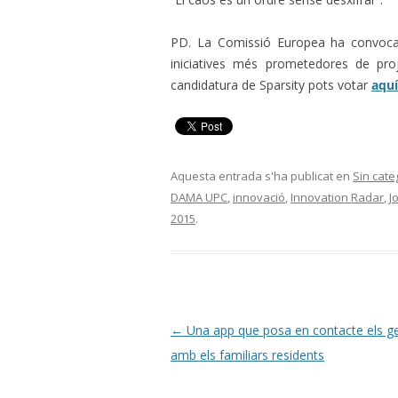
PD. La Comissió
Europea
ha
convoca
iniciatives
més
prometedores
de pro
candidatura
de
Sparsity
pots
votar
aquí
Aquesta entrada s'ha publicat en
Sin cate
DAMA UPC
,
innovació
,
Innovation Radar
,
J
2015
.
Navegació
←
Una app que posa en contacte els ger
per
amb els familiars residents
les