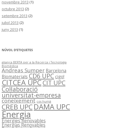
novembre 2013
(1)
octubre 2013
(2)
setembre 2013
(2)
juliol 2013
(2)
juny 2013
(1)
NÚVOL D’ETIQUETES
aliança BERTA per a la Recerca i Tecnologia
Biomèdica
Andreas Sumper
Barcelona
CD6 UPC
Biomaterials
cigo!
CITCEA UPC
CIT UPC
Col·laboració
universitat-empresa
coneixement
cos humà
DAMA UPC
CREB UPC
Energia
Energies Renovables
Energías Renovables