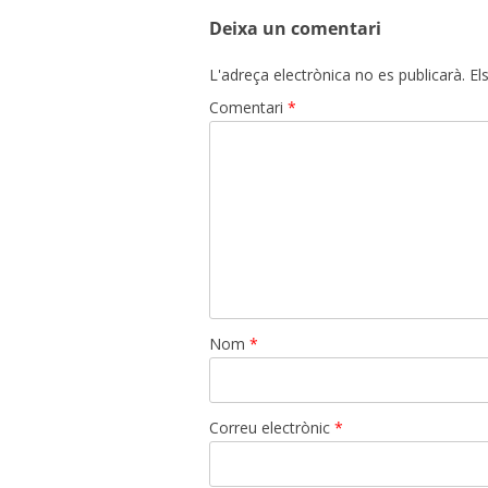
entrades
Deixa un comentari
L'adreça electrònica no es publicarà.
El
Comentari
*
Nom
*
Correu electrònic
*