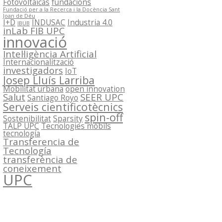
Fotovoltaicas
fundacions
Fundació per a la Recerca i la Docència Sant
Joan de Déu
I+D
INDUSAC
Industria 4.0
IBUB
inLab FIB UPC
innovació
Intel·ligència Artificial
Internacionalització
investigadors
IoT
Josep Lluís Larriba
Mobilitat urbana
open innovation
Salut
SEER UPC
Santiago Royo
Serveis cientificotècnics
spin-off
Sostenibilitat
Sparsity
TALP UPC
Tecnologies mòbils
tecnología
Transferencia de
Tecnología
transferència de
coneixement
UPC