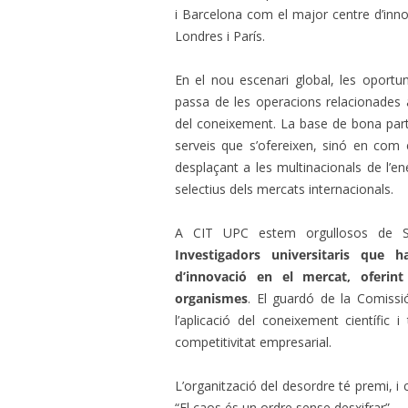
i Barcelona com el major centre d’inno
Londres i París.
En el nou escenari global, les oportun
passa de les operacions relacionades 
del coneixement. La base de bona part 
serveis que s’ofereixen, sinó en com
desplaçant a les multinacionals de l’e
selectius dels mercats internacionals.
A CIT UPC estem orgullosos de Spa
Investigadors universitaris que 
d’innovació en el mercat, oferint
organismes
. El guardó de la Comissi
l’aplicació del coneixement científic 
competitivitat empresarial.
L’organització del desordre té premi, 
“El caos és un ordre sense desxifrar”.