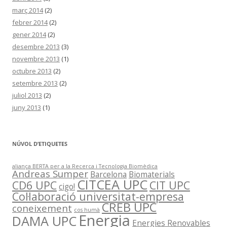
març 2014
(2)
febrer 2014
(2)
gener 2014
(2)
desembre 2013
(3)
novembre 2013
(1)
octubre 2013
(2)
setembre 2013
(2)
juliol 2013
(2)
juny 2013
(1)
NÚVOL D’ETIQUETES
aliança BERTA per a la Recerca i Tecnologia Biomèdica
Andreas Sumper
Barcelona
Biomaterials
CITCEA UPC
CD6 UPC
CIT UPC
cigo!
Col·laboració universitat-empresa
CREB UPC
coneixement
cos humà
Energia
DAMA UPC
Energies Renovables