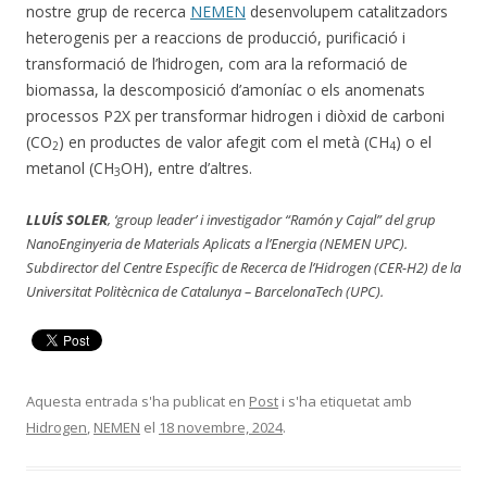
nostre grup de recerca
NEMEN
desenvolupem catalitzadors
heterogenis per a reaccions de producció, purificació i
transformació de l’hidrogen, com ara la reformació de
biomassa, la descomposició d’amoníac o els anomenats
processos P2X per transformar hidrogen i diòxid de carboni
(CO
) en productes de valor afegit com el metà (CH
) o el
2
4
metanol (CH
OH), entre d’altres.
3
LLUÍS SOLER
, ‘group leader’ i investigador “Ramón y Cajal” del grup
NanoEnginyeria de Materials Aplicats a l’Energia (NEMEN UPC).
Subdirector del Centre Específic de Recerca de l’Hidrogen (CER-H2) de la
Universitat Politècnica de Catalunya – BarcelonaTech (UPC).
Aquesta entrada s'ha publicat en
Post
i s'ha etiquetat amb
Hidrogen
,
NEMEN
el
18 novembre, 2024
.