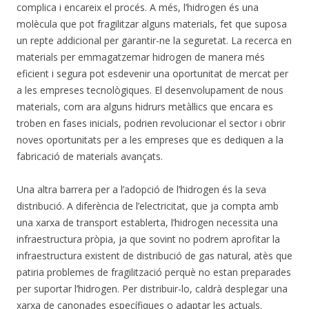
complica i encareix el procés. A més, l’hidrogen és una
molècula que pot fragilitzar alguns materials, fet que suposa
un repte addicional per garantir-ne la seguretat. La recerca en
materials per emmagatzemar hidrogen de manera més
eficient i segura pot esdevenir una oportunitat de mercat per
a les empreses tecnològiques. El desenvolupament de nous
materials, com ara alguns hidrurs metàl·lics que encara es
troben en fases inicials, podrien revolucionar el sector i obrir
noves oportunitats per a les empreses que es dediquen a la
fabricació de materials avançats.
Una altra barrera per a l’adopció de l’hidrogen és la seva
distribució. A diferència de l’electricitat, que ja compta amb
una xarxa de transport establerta, l’hidrogen necessita una
infraestructura pròpia, ja que sovint no podrem aprofitar la
infraestructura existent de distribució de gas natural, atès que
patiria problemes de fragilització perquè no estan preparades
per suportar l’hidrogen. Per distribuir-lo, caldrà desplegar una
xarxa de canonades específiques o adaptar les actuals.