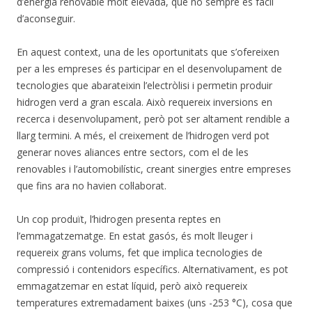
d’energia renovable molt elevada, que no sempre és fàcil
d’aconseguir.
En aquest context, una de les oportunitats que s’ofereixen
per a les empreses és participar en el desenvolupament de
tecnologies que abarateixin l’electròlisi i permetin produir
hidrogen verd a gran escala. Això requereix inversions en
recerca i desenvolupament, però pot ser altament rendible a
llarg termini. A més, el creixement de l’hidrogen verd pot
generar noves aliances entre sectors, com el de les
renovables i l’automobilístic, creant sinergies entre empreses
que fins ara no havien col·laborat.
Un cop produït, l’hidrogen presenta reptes en
l’emmagatzematge. En estat gasós, és molt lleuger i
requereix grans volums, fet que implica tecnologies de
compressió i contenidors específics. Alternativament, es pot
emmagatzemar en estat líquid, però això requereix
temperatures extremadament baixes (uns -253 °C), cosa que