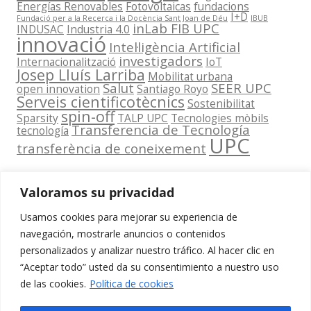
Energías Renovables
Fotovoltaicas
fundacions
I+D
Fundació per a la Recerca i la Docència Sant Joan de Déu
IBUB
inLab FIB UPC
INDUSAC
Industria 4.0
innovació
Intel·ligència Artificial
investigadors
Internacionalització
IoT
Josep Lluís Larriba
Mobilitat urbana
Salut
SEER UPC
open innovation
Santiago Royo
Serveis cientificotècnics
Sostenibilitat
spin-off
Sparsity
TALP UPC
Tecnologies mòbils
Transferencia de Tecnología
tecnología
UPC
transferència de coneixement
Valoramos su privacidad
Usamos cookies para mejorar su experiencia de
Contacta
navegación, mostrarle anuncios o contenidos
amb
personalizados y analizar nuestro tráfico. Al hacer clic en
www.cit.upc.edu
Segueix-nos
nosaltres
“Aceptar todo” usted da su consentimiento a nuestro uso
a:
Edifici
de las cookies.
Política de cookies
info.cit@upc.edu
Omega