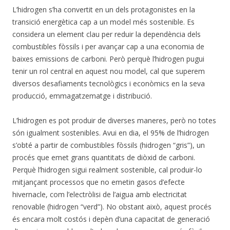
L’hidrogen s’ha convertit en un dels protagonistes en la
transició energètica cap a un model més sostenible. Es
considera un element clau per reduir la dependència dels
combustibles fòssils i per avançar cap a una economia de
baixes emissions de carboni. Però perquè l’hidrogen pugui
tenir un rol central en aquest nou model, cal que superem
diversos desafiaments tecnològics i econòmics en la seva
producció, emmagatzematge i distribució.
L’hidrogen es pot produir de diverses maneres, però no totes
són igualment sostenibles. Avui en dia, el 95% de l’hidrogen
s’obté a partir de combustibles fòssils (hidrogen “gris”), un
procés que emet grans quantitats de diòxid de carboni.
Perquè l’hidrogen sigui realment sostenible, cal produir-lo
mitjançant processos que no emetin gasos d’efecte
hivernacle, com l’electròlisi de l’aigua amb electricitat
renovable (hidrogen “verd”). No obstant això, aquest procés
és encara molt costós i depèn d’una capacitat de generació