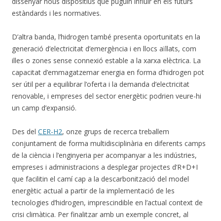
dissenyar nous dispositius que puguin influir en els futurs
estàndards i les normatives.
D’altra banda, l’hidrogen també presenta oportunitats en la
generació d’electricitat d’emergència i en llocs aïllats, com
illes o zones sense connexió estable a la xarxa elèctrica. La
capacitat d’emmagatzemar energia en forma d’hidrogen pot
ser útil per a equilibrar l’oferta i la demanda d’electricitat
renovable, i empreses del sector energètic podrien veure-hi
un camp d’expansió.
Des del
CER-H2
, onze grups de recerca treballem
conjuntament de forma multidisciplinària en diferents camps
de la ciència i l’enginyeria per acompanyar a les indústries,
empreses i administracions a desplegar projectes d’R+D+I
que facilitin el camí cap a la descarbonització del model
energètic actual a partir de la implementació de les
tecnologies d’hidrogen, imprescindible en l’actual context de
crisi climàtica. Per finalitzar amb un exemple concret, al