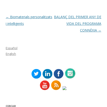
Navegació
←
Biomaterials personalitzats
BALANÇ DEL PRIMER ANY DE
per
i intel·ligents
VIDA DEL PROGRAMA
les
CONNÈXIA
→
entrades
Español
English
CERCAR