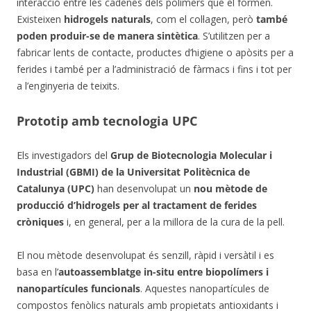
interacció entre les cadenes dels polímers que el formen.
Existeixen
hidrogels naturals
, com el col·lagen, però
també
poden produir-se de manera sintètica
. S’utilitzen per a
fabricar lents de contacte, productes d’higiene o apòsits per a
ferides i també per a l’administració de fàrmacs i fins i tot per
a l’enginyeria de teixits.
Prototip amb tecnologia UPC
Els investigadors del
Grup de Biotecnologia Molecular i
Industrial (GBMI) de la Universitat Politècnica de
Catalunya (UPC)
han desenvolupat un
nou mètode de
producció d’hidrogels per al tractament de ferides
cròniques
i, en general, per a la millora de la cura de la pell.
El nou mètode desenvolupat és senzill, ràpid i versàtil i es
basa en l’
autoassemblatge in-situ entre biopolímers i
nanopartícules funcionals
. Aquestes nanopartícules de
compostos fenòlics naturals amb propietats antioxidants i