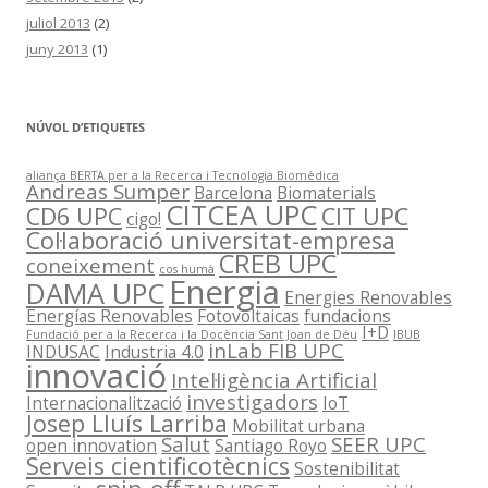
juliol 2013
(2)
juny 2013
(1)
NÚVOL D’ETIQUETES
aliança BERTA per a la Recerca i Tecnologia Biomèdica
Andreas Sumper
Barcelona
Biomaterials
CITCEA UPC
CD6 UPC
CIT UPC
cigo!
Col·laboració universitat-empresa
CREB UPC
coneixement
cos humà
Energia
DAMA UPC
Energies Renovables
Energías Renovables
Fotovoltaicas
fundacions
I+D
Fundació per a la Recerca i la Docència Sant Joan de Déu
IBUB
inLab FIB UPC
INDUSAC
Industria 4.0
innovació
Intel·ligència Artificial
investigadors
Internacionalització
IoT
Josep Lluís Larriba
Mobilitat urbana
Salut
SEER UPC
open innovation
Santiago Royo
Serveis cientificotècnics
Sostenibilitat