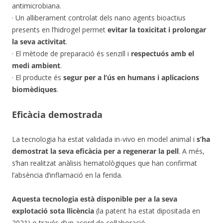
antimicrobiana.
· Un alliberament controlat dels nano agents bioactius
presents en l’hidrogel permet
evitar la toxicitat i prolongar
la seva activitat
.
· El mètode de preparació és senzill i
respectuós amb el
medi ambient
.
· El producte és
segur per a l’ús en humans i aplicacions
biomèdiques
.
Eficàcia demostrada
La tecnologia ha estat validada in-vivo en model animal i
s’ha
demostrat la seva eficàcia per a regenerar la pell
. A més,
s’han realitzat anàlisis hematològiques que han confirmat
l’absència d’inflamació en la ferida.
Aquesta tecnologia està disponible per a la seva
explotació sota llicència
(la patent ha estat dipositada en
2021) o través d’un acord de col·laboració.