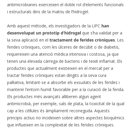
antimicrobianes exerceixen el doble rol d’elements funcionals
i estructurals dins de la matriu de l’hidrogel.
Amb aquest mètode, els investigadors de la UPC
han
desenvolupat un prototip d’hidrogel
que s’ha validat per a
la seva aplicació en el
tractament de ferides cròniques
. Les
ferides cròniques, com les úlceres de decúbit o de diabetis,
requereixen una atenció mèdica intensiva i costosa, ja que
tenen una elevada càrrega de bacteris i de teixit inflamat. Els
productes que actualment existeixen en el mercat per a
tractar ferides cròniques estan dirigits a la seva cura
pal·liativa, limitant-se a absorbir els exsudats de les ferides i
mantenir l’entorn humit favorable per a la curació de la ferida.
Els productes més avançats alliberen algun agent
antimicrobià, per exemple, sals de plata, la toxicitat de la qual
cap a les cèl·lules és àmpliament reconeguda. Aquests
principis actius no incideixen sobre altres aspectes bioquímics
que influeixen en la complexitat de les ferides cròniques.