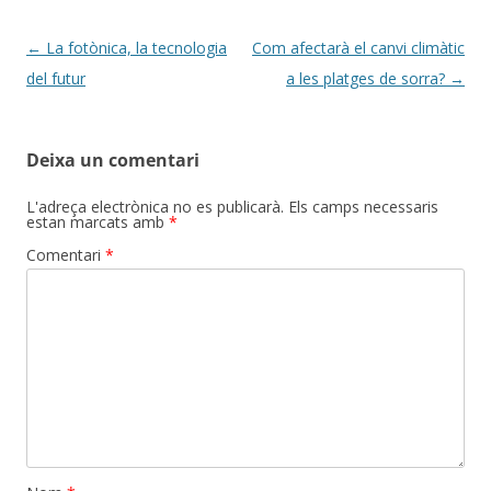
Navegació
←
La fotònica, la tecnologia
Com afectarà el canvi climàtic
per
del futur
a les platges de sorra?
→
les
entrades
Deixa un comentari
L'adreça electrònica no es publicarà.
Els camps necessaris
estan marcats amb
*
Comentari
*