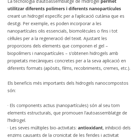
La tecnologia d’autoassemblatge de l’hidrogel
permet
utilitzar diferents polímers i diferents nanopartícules
creant un hidrogel específic per a l’aplicació cutània que es
desitgi. Per exemple, es poden incorporar a les
nanopartícules olis essencials, biomolècules o fins i tot
cèl·lules per a la regeneració del teixit. Ajustant les
proporcions dels elements que componen el gel –
biopolímers i nanopartícules – s’obtenen hidrogels amb
propietats mecàniques concretes per a la seva aplicació en
diferents formats (apòsits, films, recobriments, cremes, etc.).
Els beneficis més importants dels hidrogels nanocompostos
són:
· Els components actius (nanopartícules) són al seu torn
elements estructurals, que promouen l’autoassemblatge de
l’hidrogel.
· Les seves múltiples bio-activitats:
antioxidant
, inhibició dels
enzims causants de la cronicitat de les ferides i activitat