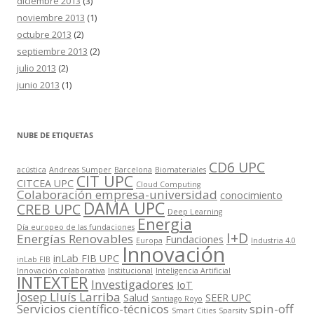
diciembre 2013
(3)
noviembre 2013
(1)
octubre 2013
(2)
septiembre 2013
(2)
julio 2013
(2)
junio 2013
(1)
NUBE DE ETIQUETAS
CD6 UPC
acústica
Andreas Sumper
Barcelona
Biomateriales
CIT UPC
CITCEA UPC
Cloud Computing
Colaboración empresa-universidad
conocimiento
DAMA UPC
CREB UPC
Deep Learning
Energia
Día europeo de las fundaciones
I+D
Energías Renovables
Fundaciones
Europa
Industria 4.0
Innovación
inLab FIB UPC
inLab FIB
Innovación colaborativa
Institucional
Inteligencia Artificial
INTEXTER
Investigadores
IoT
Josep Lluís Larriba
Salud
SEER UPC
Santiago Royo
Servicios científico-técnicos
spin-off
Smart Cities
Sparsity