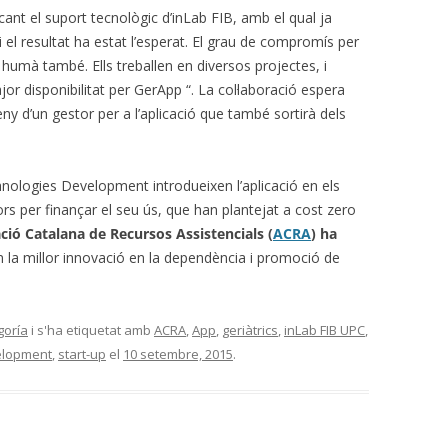
cant el suport tecnològic d’inLab FIB, amb el qual ja
 el resultat ha estat l’esperat.
El grau de compromís per
cte humà també.
Ells treballen en diversos projectes, i
or disponibilitat per GerApp “.
La col·laboració espera
ny d’un gestor per a l’aplicació que també sortirà dels
ologies Development introdueixen l’aplicació en els
rs per finançar el seu ús, que han plantejat a cost zero
ació Catalana de Recursos Assistencials (
ACRA
) ha
 la millor innovació en la dependència i promoció de
goría
i s'ha etiquetat amb
ACRA
,
App
,
geriàtrics
,
inLab FIB UPC
,
elopment
,
start-up
el
10 setembre, 2015
.