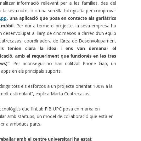
nalitzar informació rellevant per a les famílies, des del
s a la seva nutrició o una senzilla fotografia per comprovar
App
, una aplicació que posa en contacte
als geriàtrics
n mòbil.
Per dur a terme el projecte, la seva empresa ha
han desenvolupat al llarg de cinc mesos a càrrec d’un equip
Cuatrecasas, coordinadora de l’àrea de Desenvolupament
lls tenien clara la idea i ens van demanar el
icació, amb el requeriment que funcionés en les tres
ws)”
.
Per aconseguir-ho han utilitzat Phone Gap, un
pps en els principals suports.
dirigir tots els esforços a un projecte orientat 100% a la
 molt estimulant”, explica Marta Cuatrecasas.
tecnològics que l’inLab FIB UPC posa en marxa en
ular amb startups, un model de col·laboració que està en
per a ambdues parts.
reballar amb el centre universitari ha estat