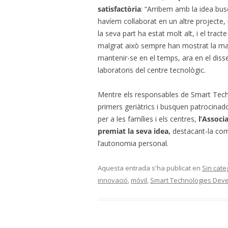
satisfactòria
: “Arribem amb la idea bus
havíem col·laborat en un altre projecte, i
la seva part ha estat molt alt, i el tra
malgrat això sempre han mostrat la maj
mantenir-se en el temps, ara en el disse
laboratoris del centre tecnològic.
Mentre els responsables de Smart Techn
primers geriàtrics i busquen patrocinado
per a les famílies i els centres,
l’Associ
premiat la seva idea,
destacant-la
com
l’autonomia personal.
Aquesta entrada s'ha publicat en
Sin cate
innovació
,
móvil
,
Smart Technologies Dev