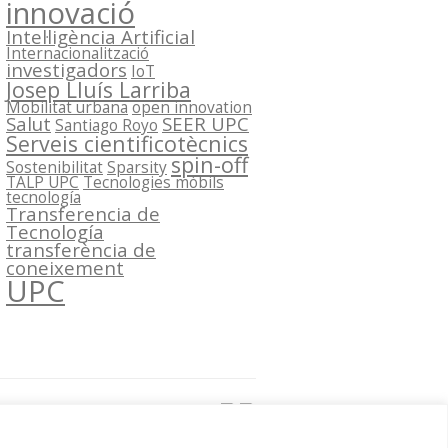
innovació
Intel·ligència Artificial
Internacionalització
investigadors
IoT
Josep Lluís Larriba
Mobilitat urbana
open innovation
Salut
SEER UPC
Santiago Royo
Serveis cientificotècnics
spin-off
Sostenibilitat
Sparsity
TALP UPC
Tecnologies mòbils
tecnología
Transferencia de
Tecnología
transferència de
coneixement
UPC