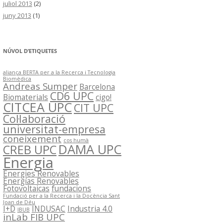
juliol 2013
(2)
juny 2013
(1)
NÚVOL D’ETIQUETES
aliança BERTA per a la Recerca i Tecnologia
Biomèdica
Andreas Sumper
Barcelona
CD6 UPC
Biomaterials
cigo!
CITCEA UPC
CIT UPC
Col·laboració
universitat-empresa
coneixement
cos humà
DAMA UPC
CREB UPC
Energia
Energies Renovables
Energías Renovables
Fotovoltaicas
fundacions
Fundació per a la Recerca i la Docència Sant
Joan de Déu
I+D
INDUSAC
Industria 4.0
IBUB
inLab FIB UPC