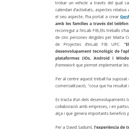
trobar un vehicle a través del qual ca
calendari d’activitats, aspectes relatiu
el seu aspecte, l’ha portat a crear
Ger
amb les famílies a través del telèfo
recorregut a l’inLab FIB,
Els treballs s’
de cinc persones dirigides per Marta 
de Projectes d’inLab FIB UPC.
“E
desenvolupament tecnològic de l’apl
plataformes (iOs, Android i Windo
framework
que permet implementar les a
Per al centre aquest treball ha suposat 
comercialització, “cosa que ha resultat
Es tracta d’un dels desenvolupaments 
col·laboració amb empreses, i en partic
alça i que genera importants beneficis 
Per a David Sadurní,
l’experiència de t