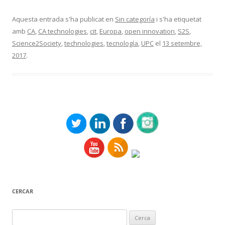
Aquesta entrada s'ha publicat en
Sin categoría
i s'ha etiquetat
amb
CA
,
CA technologies
,
cit
,
Europa
,
open innovation
,
S2S
,
Science2Society
,
technologies
,
tecnología
,
UPC
el
13 setembre,
2017
.
CERCAR
Cerca: