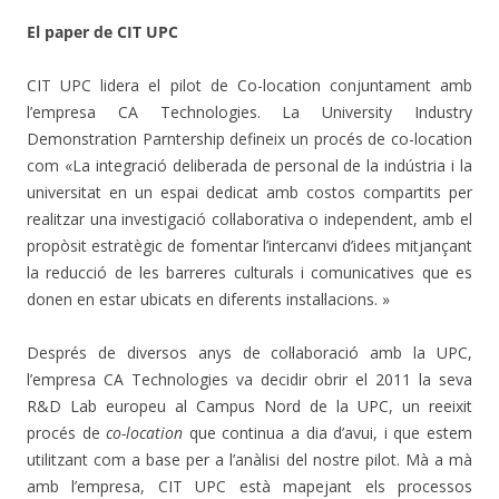
El paper de CIT UPC
CIT UPC lidera el pilot de Co-location conjuntament amb
l’empresa CA Technologies. La University Industry
Demonstration Parntership defineix un procés de co-location
com «La integració deliberada de personal de la indústria i la
universitat en un espai dedicat amb costos compartits per
realitzar una investigació col·laborativa o independent, amb el
propòsit estratègic de fomentar l’intercanvi d’idees mitjançant
la reducció de les barreres culturals i comunicatives que es
donen en estar ubicats en diferents instal·lacions. »
Després de diversos anys de col·laboració amb la UPC,
l’empresa CA Technologies va decidir obrir el 2011 la seva
R&D Lab europeu al Campus Nord de la UPC, un reeixit
procés de
co-location
que continua a dia d’avui, i que estem
utilitzant com a base per a l’anàlisi del nostre pilot. Mà a mà
amb l’empresa, CIT UPC està mapejant els processos