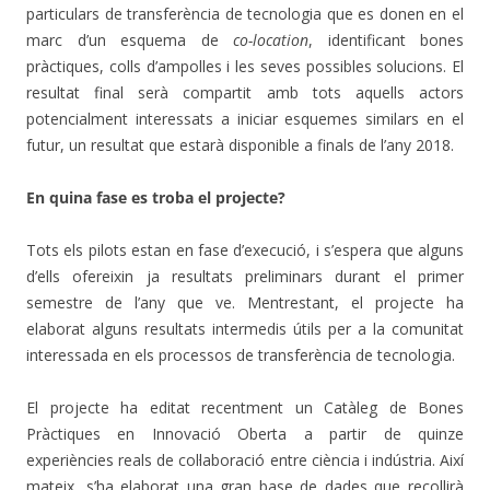
particulars de transferència de tecnologia que es donen en el
marc d’un esquema de
co-location
, identificant bones
pràctiques, colls d’ampolles i les seves possibles solucions. El
resultat final serà compartit amb tots aquells actors
potencialment interessats a iniciar esquemes similars en el
futur, un resultat que estarà disponible a finals de l’any 2018.
En quina fase es troba el projecte?
Tots els pilots estan en fase d’execució, i s’espera que alguns
d’ells ofereixin ja resultats preliminars durant el primer
semestre de l’any que ve. Mentrestant, el projecte ha
elaborat alguns resultats intermedis útils per a la comunitat
interessada en els processos de transferència de tecnologia.
El projecte ha editat recentment un Catàleg de Bones
Pràctiques en Innovació Oberta a partir de quinze
experiències reals de col·laboració entre ciència i indústria. Així
mateix, s’ha elaborat una gran base de dades que recollirà