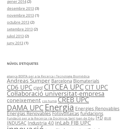
gener 2014
(2)
desembre 2013
(3)
novembre 2013
(1)
octubre 2013
(2)
setembre 2013
(2)
juliol 2013
(2)
juny 2013
(1)
NÚVOL D’ETIQUETES
aliança BERTA per a la Recerca i Tecnologia Biomèdica
Andreas Sumper
Barcelona
Biomaterials
CITCEA UPC
CD6 UPC
CIT UPC
cigo!
Col·laboració universitat-empresa
CREB UPC
coneixement
cos humà
Energia
DAMA UPC
Energies Renovables
Energías Renovables
Fotovoltaicas
fundacions
I+D
Fundació per a la Recerca i la Docència Sant Joan de Déu
IBUB
inLab FIB UPC
INDUSAC
Industria 4.0