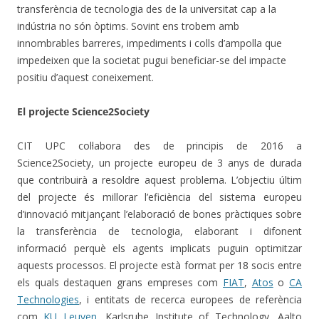
transferència de tecnologia des de la universitat cap a la
indústria no són òptims. Sovint ens trobem amb
innombrables barreres, impediments i colls d’ampolla que
impedeixen que la societat pugui beneficiar-se del impacte
positiu d’aquest coneixement.
El projecte Science2Society
CIT UPC col·labora des de principis de 2016 a
Science2Society, un projecte europeu de 3 anys de durada
que contribuirà a resoldre aquest problema. L’objectiu últim
del projecte és millorar l’eficiència del sistema europeu
d’innovació mitjançant l’elaboració de bones pràctiques sobre
la transferència de tecnologia, elaborant i difonent
informació perquè els agents implicats puguin optimitzar
aquests processos. El projecte està format per 18 socis entre
els quals destaquen grans empreses com
FIAT
,
Atos
o
CA
Technologies
, i entitats de recerca europees de referència
com
KU Leuven
, Karlsruhe Institute of Technology, Aalto