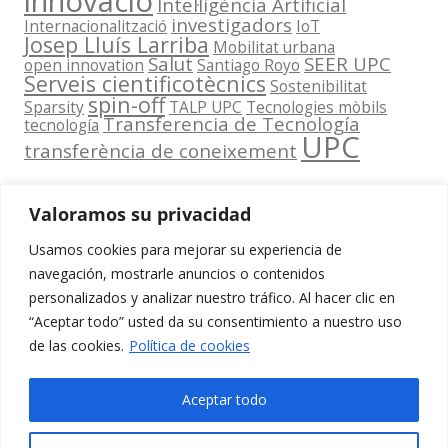
innovació
Intel·ligència Artificial
investigadors
Internacionalització
IoT
Josep Lluís Larriba
Mobilitat urbana
Salut
SEER UPC
open innovation
Santiago Royo
Serveis cientificotècnics
Sostenibilitat
spin-off
Sparsity
TALP UPC
Tecnologies mòbils
Transferencia de Tecnología
tecnología
UPC
transferència de coneixement
Valoramos su privacidad
Usamos cookies para mejorar su experiencia de
Contacta
navegación, mostrarle anuncios o contenidos
amb
personalizados y analizar nuestro tráfico. Al hacer clic en
www.cit.upc.edu
Segueix-nos
nosaltres
“Aceptar todo” usted da su consentimiento a nuestro uso
a:
Edifici
de las cookies.
Política de cookies
info.cit@upc.edu
Omega
(Planta 0)
+34 93 405 44
Aceptar todo
C/ Jordi
03
Girona 1-3