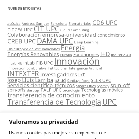
NUBE DE ETIQUETAS
CD6 UPC
acústica
Andreas Sumper
Barcelona
Biomateriales
CIT UPC
CITCEA UPC
Cloud Computing
Colaboración empresa-universidad
conocimiento
DAMA UPC
CREB UPC
Deep Learning
Energia
Día europeo de las fundaciones
I+D
Energías Renovables
Fundaciones
Europa
Industria 4.0
Innovación
inLab FIB UPC
inLab FIB
Innovación colaborativa
Institucional
Inteligencia Artificial
INTEXTER
Investigadores
IoT
Josep Lluís Larriba
Salud
SEER UPC
Santiago Royo
Servicios científico-técnicos
spin-off
Smart Cities
Sparsity
spin-offs
TALP UPC
Tecnologías móviles
start-up
tecnología
transferencia de conocimiento
UPC
Transferencia de Tecnología
Valoramos su privacidad
Usamos cookies para mejorar su experiencia de