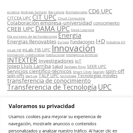
CD6 UPC
acústica
Andreas Sumper
Barcelona
Biomateriales
CIT UPC
CITCEA UPC
Cloud Computing
Colaboración empresa-universidad
conocimiento
DAMA UPC
CREB UPC
Deep Learning
Energia
Día europeo de las fundaciones
I+D
Energías Renovables
Fundaciones
Europa
Industria 4.0
Innovación
inLab FIB UPC
inLab FIB
Innovación colaborativa
Institucional
Inteligencia Artificial
INTEXTER
Investigadores
IoT
Josep Lluís Larriba
Salud
SEER UPC
Santiago Royo
Servicios científico-técnicos
spin-off
Smart Cities
Sparsity
spin-offs
TALP UPC
Tecnologías móviles
start-up
tecnología
transferencia de conocimiento
UPC
Transferencia de Tecnología
Valoramos su privacidad
Usamos cookies para mejorar su experiencia de
Contacta
navegación, mostrarle anuncios o contenidos
amb
personalizados y analizar nuestro tráfico. Al hacer clic en
www.cit.upc.edu
Segueix-nos