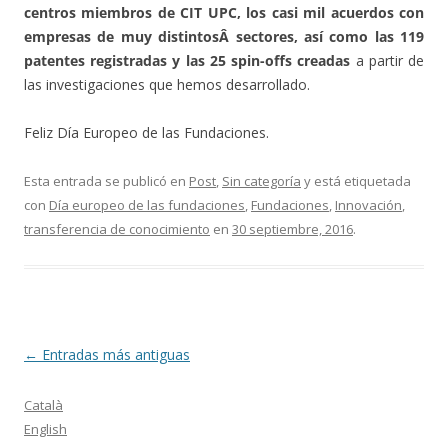
centros miembros de CIT UPC, los casi mil acuerdos con
empresas de muy distintosÂ sectores, así como las 119
patentes registradas y las 25 spin-offs creadas
a partir de
las investigaciones que hemos desarrollado.
Feliz Día Europeo de las Fundaciones.
Esta entrada se publicó en
Post
,
Sin categoría
y está etiquetada
con
Día europeo de las fundaciones
,
Fundaciones
,
Innovación
,
transferencia de conocimiento
en
30 septiembre, 2016
.
Navegación
←
Entradas más antiguas
de
Català
entradas
English