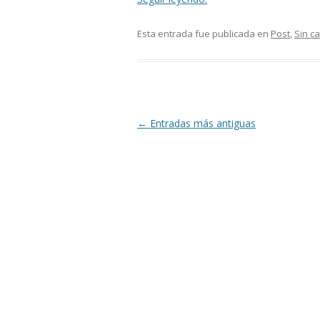
Esta entrada fue publicada en
Post
,
Sin c
Navegación
←
Entradas más antiguas
de
entradas