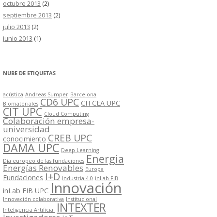
octubre 2013
(2)
septiembre 2013
(2)
julio 2013
(2)
junio 2013
(1)
NUBE DE ETIQUETAS
acústica
Andreas Sumper
Barcelona
CD6 UPC
CITCEA UPC
Biomateriales
CIT UPC
Cloud Computing
Colaboración empresa-
universidad
CREB UPC
conocimiento
DAMA UPC
Deep Learning
Energia
Día europeo de las fundaciones
Energías Renovables
Europa
I+D
Fundaciones
Industria 4.0
inLab FIB
Innovación
inLab FIB UPC
Innovación colaborativa
Institucional
INTEXTER
Inteligencia Artificial