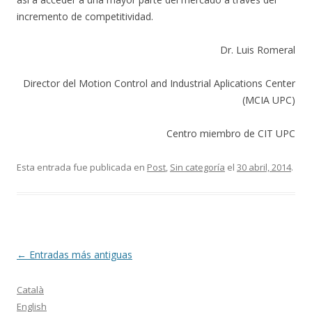
incremento de competitividad.
Dr. Luis Romeral
Director del Motion Control and Industrial Aplications Center
(MCIA UPC)
Centro miembro de CIT UPC
Esta entrada fue publicada en
Post
,
Sin categoría
el
30 abril, 2014
.
Navegación
←
Entradas más antiguas
de
Català
entradas
English