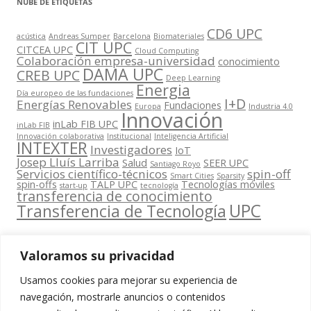
NUBE DE ETIQUETAS
CD6 UPC
acústica
Andreas Sumper
Barcelona
Biomateriales
CIT UPC
CITCEA UPC
Cloud Computing
Colaboración empresa-universidad
conocimiento
DAMA UPC
CREB UPC
Deep Learning
Energia
Día europeo de las fundaciones
I+D
Energías Renovables
Fundaciones
Europa
Industria 4.0
Innovación
inLab FIB UPC
inLab FIB
Innovación colaborativa
Institucional
Inteligencia Artificial
INTEXTER
Investigadores
IoT
Josep Lluís Larriba
Salud
SEER UPC
Santiago Royo
Servicios científico-técnicos
spin-off
Smart Cities
Sparsity
spin-offs
TALP UPC
Tecnologías móviles
start-up
tecnología
transferencia de conocimiento
UPC
Transferencia de Tecnología
Valoramos su privacidad
Usamos cookies para mejorar su experiencia de
Contacta
navegación, mostrarle anuncios o contenidos