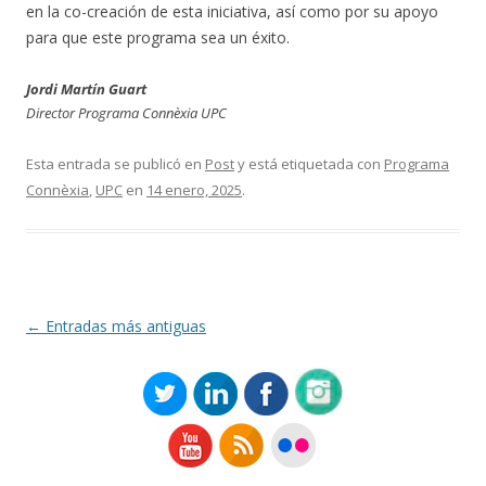
en la co-creación de esta iniciativa, así como por su apoyo
para que este programa sea un éxito.
Jordi Martín Guart
Director Programa Connèxia UPC
Esta entrada se publicó en
Post
y está etiquetada con
Programa
Connèxia
,
UPC
en
14 enero, 2025
.
Navegación
←
Entradas más antiguas
de
entradas