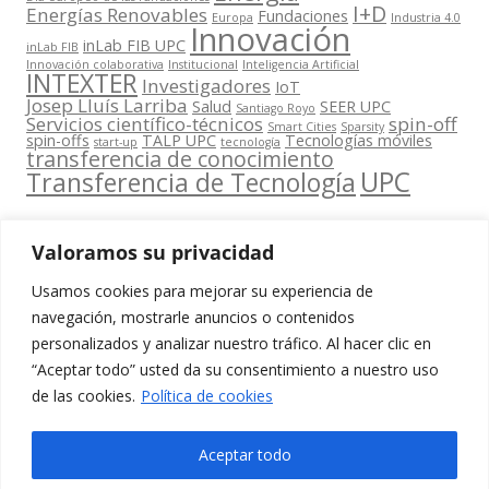
I+D
Energías Renovables
Fundaciones
Europa
Industria 4.0
Innovación
inLab FIB UPC
inLab FIB
Innovación colaborativa
Institucional
Inteligencia Artificial
INTEXTER
Investigadores
IoT
Josep Lluís Larriba
Salud
SEER UPC
Santiago Royo
Servicios científico-técnicos
spin-off
Smart Cities
Sparsity
spin-offs
TALP UPC
Tecnologías móviles
start-up
tecnología
transferencia de conocimiento
UPC
Transferencia de Tecnología
Valoramos su privacidad
Usamos cookies para mejorar su experiencia de
Contacta
navegación, mostrarle anuncios o contenidos
amb
personalizados y analizar nuestro tráfico. Al hacer clic en
www.cit.upc.edu
Segueix-nos
nosaltres
“Aceptar todo” usted da su consentimiento a nuestro uso
a:
Edifici
de las cookies.
Política de cookies
info.cit@upc.edu
Omega
(Planta 0)
+34 93 405 44
Aceptar todo
C/ Jordi
03