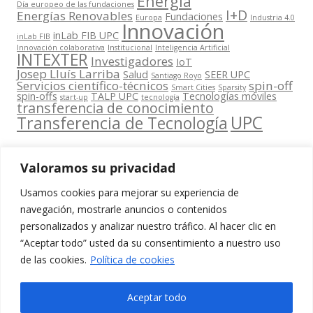
Energia
Día europeo de las fundaciones
I+D
Energías Renovables
Fundaciones
Europa
Industria 4.0
Innovación
inLab FIB UPC
inLab FIB
Innovación colaborativa
Institucional
Inteligencia Artificial
INTEXTER
Investigadores
IoT
Josep Lluís Larriba
Salud
SEER UPC
Santiago Royo
Servicios científico-técnicos
spin-off
Smart Cities
Sparsity
spin-offs
TALP UPC
Tecnologías móviles
start-up
tecnología
transferencia de conocimiento
UPC
Transferencia de Tecnología
Valoramos su privacidad
Usamos cookies para mejorar su experiencia de
Contacta
navegación, mostrarle anuncios o contenidos
amb
personalizados y analizar nuestro tráfico. Al hacer clic en
www.cit.upc.edu
Segueix-nos
nosaltres
“Aceptar todo” usted da su consentimiento a nuestro uso
a:
Edifici
de las cookies.
Política de cookies
info.cit@upc.edu
Omega
(Planta 0)
+34 93 405 44
Aceptar todo
C/ Jordi