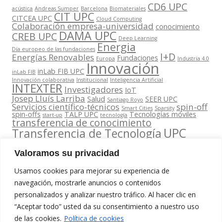
CD6 UPC
acústica
Andreas Sumper
Barcelona
Biomateriales
CIT UPC
CITCEA UPC
Cloud Computing
Colaboración empresa-universidad
conocimiento
DAMA UPC
CREB UPC
Deep Learning
Energia
Día europeo de las fundaciones
I+D
Energías Renovables
Fundaciones
Europa
Industria 4.0
Innovación
inLab FIB UPC
inLab FIB
Innovación colaborativa
Institucional
Inteligencia Artificial
INTEXTER
Investigadores
IoT
Josep Lluís Larriba
Salud
SEER UPC
Santiago Royo
Servicios científico-técnicos
spin-off
Smart Cities
Sparsity
spin-offs
TALP UPC
Tecnologías móviles
start-up
tecnología
transferencia de conocimiento
UPC
Transferencia de Tecnología
Valoramos su privacidad
Usamos cookies para mejorar su experiencia de
navegación, mostrarle anuncios o contenidos
personalizados y analizar nuestro tráfico. Al hacer clic en
Contacta
“Aceptar todo” usted da su consentimiento a nuestro uso
amb
Segueix-nos
www.cit.upc.edu
de las cookies.
Política de cookies
nosaltres
a: